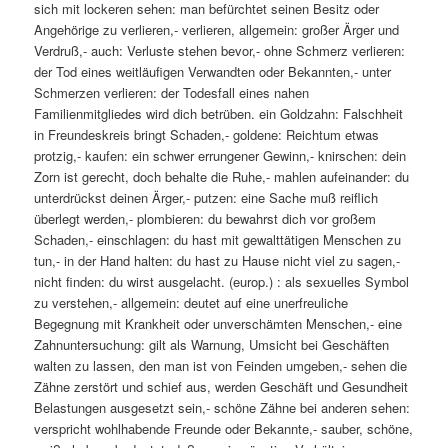
sich mit lockeren sehen: man befürchtet seinen Besitz oder
Angehörige zu verlieren,- verlieren, allgemein: großer Ärger und
Verdruß,- auch: Verluste stehen bevor,- ohne Schmerz verlieren:
der Tod eines weitläufigen Verwandten oder Bekannten,- unter
Schmerzen verlieren: der Todesfall eines nahen
Familienmitgliedes wird dich betrüben. ein Goldzahn: Falschheit
in Freundeskreis bringt Schaden,- goldene: Reichtum etwas
protzig,- kaufen: ein schwer errungener Gewinn,- knirschen: dein
Zorn ist gerecht, doch behalte die Ruhe,- mahlen aufeinander: du
unterdrückst deinen Ärger,- putzen: eine Sache muß reiflich
überlegt werden,- plombieren: du bewahrst dich vor großem
Schaden,- einschlagen: du hast mit gewalttätigen Menschen zu
tun,- in der Hand halten: du hast zu Hause nicht viel zu sagen,-
nicht finden: du wirst ausgelacht. (europ.) : als sexuelles Symbol
zu verstehen,- allgemein: deutet auf eine unerfreuliche
Begegnung mit Krankheit oder unverschämten Menschen,- eine
Zahnuntersuchung: gilt als Warnung, Umsicht bei Geschäften
walten zu lassen, den man ist von Feinden umgeben,- sehen die
Zähne zerstört und schief aus, werden Geschäft und Gesundheit
Belastungen ausgesetzt sein,- schöne Zähne bei anderen sehen:
verspricht wohlhabende Freunde oder Bekannte,- sauber, schöne,