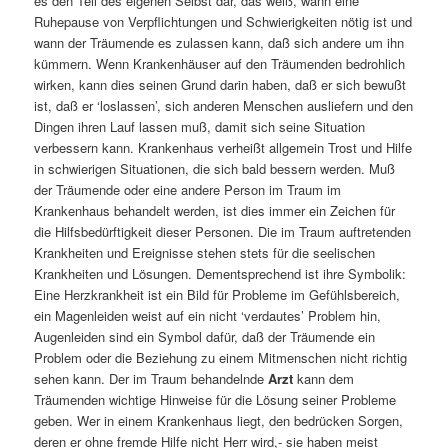
es den Teil des eigenen Selbst dar, das weiß, wann eine
Ruhepause von Verpflichtungen und Schwierigkeiten nötig ist und
wann der Träumende es zulassen kann, daß sich andere um ihn
kümmern. Wenn Krankenhäuser auf den Träumenden bedrohlich
wirken, kann dies seinen Grund darin haben, daß er sich bewußt
ist, daß er ‘loslassen’, sich anderen Menschen ausliefern und den
Dingen ihren Lauf lassen muß, damit sich seine Situation
verbessern kann. Krankenhaus verheißt allgemein Trost und Hilfe
in schwierigen Situationen, die sich bald bessern werden. Muß
der Träumende oder eine andere Person im Traum im
Krankenhaus behandelt werden, ist dies immer ein Zeichen für
die Hilfsbedürftigkeit dieser Personen. Die im Traum auftretenden
Krankheiten und Ereignisse stehen stets für die seelischen
Krankheiten und Lösungen. Dementsprechend ist ihre Symbolik:
Eine Herzkrankheit ist ein Bild für Probleme im Gefühlsbereich,
ein Magenleiden weist auf ein nicht ‘verdautes’ Problem hin,
Augenleiden sind ein Symbol dafür, daß der Träumende ein
Problem oder die Beziehung zu einem Mitmenschen nicht richtig
sehen kann. Der im Traum behandelnde
Arzt
kann dem
Träumenden wichtige Hinweise für die Lösung seiner Probleme
geben. Wer in einem Krankenhaus liegt, den bedrücken Sorgen,
deren er ohne fremde Hilfe nicht Herr wird,- sie haben meist