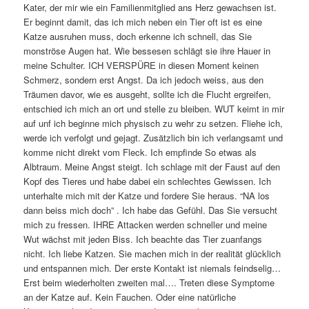
Kater, der mir wie ein Familienmitglied ans Herz gewachsen ist.
Er beginnt damit, das ich mich neben ein Tier oft ist es eine
Katze ausruhen muss, doch erkenne ich schnell, das Sie
monströse Augen hat. Wie bessesen schlägt sie ihre Hauer in
meine Schulter. ICH VERSPÜRE in diesen Moment keinen
Schmerz, sondern erst Angst. Da ich jedoch weiss, aus den
Träumen davor, wie es ausgeht, sollte ich die Flucht ergreifen,
entschied ich mich an ort und stelle zu bleiben. WUT keimt in mir
auf unf ich beginne mich physisch zu wehr zu setzen. Fliehe ich,
werde ich verfolgt und gejagt. Zusätzlich bin ich verlangsamt und
komme nicht direkt vom Fleck. Ich empfinde So etwas als
Albtraum. Meine Angst steigt. Ich schlage mit der Faust auf den
Kopf des Tieres und habe dabei ein schlechtes Gewissen. Ich
unterhalte mich mit der Katze und fordere Sie heraus. “NA los
dann beiss mich doch” . Ich habe das Gefühl. Das Sie versucht
mich zu fressen. IHRE Attacken werden schneller und meine
Wut wächst mit jeden Biss. Ich beachte das Tier zuanfangs
nicht. Ich liebe Katzen. Sie machen mich in der realität glücklich
und entspannen mich. Der erste Kontakt ist niemals feindselig…
Erst beim wiederholten zweiten mal…. Treten diese Symptome
an der Katze auf. Kein Fauchen. Oder eine natürliche