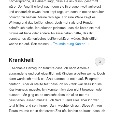
Körpersprache, die einem sagt, dass sie ackressiv gestimmt
wäre. Der Angriff erfolgt nach dem sie ihre augen weit aufreisst
und unnatürlich etwas ihren kopf regt, um dann in meine schulter
bösartig zu beißen. Meine Schläge. Für eine Weile zeigt es
Wirkung und das beißen stopt, doch mehr als drei Runden
schaffe ich nicht. Ich erkenen jedesmal, das die katze nie mal
provoziert habe oder andere Anlässe geben hätte, das ihr
penetrantes dämonisches beißen erklären würde. Schließlich
wache ich auf. Seit meinen…
Traumdeutung Katzen
→
Krankheit
3
…Michaela Herzog Ich träumte dass ich nach Amerika
auswanderte und dort eigentlich mit Kindern arbeiten wollte. Doch
dann wurde ich krank ein
Arzt
sammelt e mich auf. Er sprach
deutsch. Aber er stellte fest dass ich so krank war dass ich ins
Krankenhaus musste. Ich konnte mich aber nicht bewegen oder
äussern. Mir ging es so schlecht,dass ich alles mit mir
geschehen lassen musste. Ich Vers t Land alles aber ich war
total hilflos und sehr krank. Dann wachte ich auf. Diese Art von
Traum träume ich in der letzten Zeit oft. Ich bin so krank dass ich