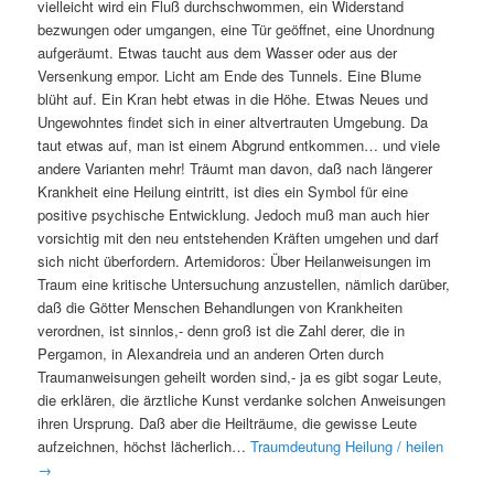
vielleicht wird ein Fluß durchschwommen, ein Widerstand
bezwungen oder umgangen, eine Tür geöffnet, eine Unordnung
aufgeräumt. Etwas taucht aus dem Wasser oder aus der
Versenkung empor. Licht am Ende des Tunnels. Eine Blume
blüht auf. Ein Kran hebt etwas in die Höhe. Etwas Neues und
Ungewohntes findet sich in einer altvertrauten Umgebung. Da
taut etwas auf, man ist einem Abgrund entkommen… und viele
andere Varianten mehr! Träumt man davon, daß nach längerer
Krankheit eine Heilung eintritt, ist dies ein Symbol für eine
positive psychische Entwicklung. Jedoch muß man auch hier
vorsichtig mit den neu entstehenden Kräften umgehen und darf
sich nicht überfordern. Artemidoros: Über Heilanweisungen im
Traum eine kritische Untersuchung anzustellen, nämlich darüber,
daß die Götter Menschen Behandlungen von Krankheiten
verordnen, ist sinnlos,- denn groß ist die Zahl derer, die in
Pergamon, in Alexandreia und an anderen Orten durch
Traumanweisungen geheilt worden sind,- ja es gibt sogar Leute,
die erklären, die ärztliche Kunst verdanke solchen Anweisungen
ihren Ursprung. Daß aber die Heilträume, die gewisse Leute
aufzeichnen, höchst lächerlich…
Traumdeutung Heilung / heilen
→