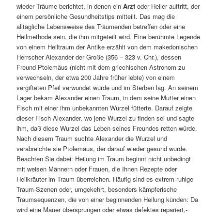
wieder Träume berichtet, in denen ein
Arzt
oder Heiler auftritt, der
einem persönliche Gesundheitstips mitteilt. Das mag die
alltägliche Lebensweise des Träumenden betreffen oder eine
Heilmethode sein, die ihm mitgeteilt wird. Eine berühmte Legende
von einem Heiltraum der Antike erzählt von dem makedonischen
Herrscher Alexander der Große (356 – 323 v. Chr.), dessen
Freund Ptolemäus (nicht mit dem griechischen Astronom zu
verwechseln, der etwa 200 Jahre früher lebte) von einem
vergifteten Pfeil verwundet wurde und im Sterben lag. An seinem
Lager bekam Alexander einen Traum, in dem seine Mutter einen
Fisch mit einer ihm unbekannten Wurzel fütterte. Darauf zeigte
dieser Fisch Alexander, wo jene Wurzel zu finden sei und sagte
ihm, daß diese Wurzel das Leben seines Freundes retten würde.
Nach diesem Traum suchte Alexander die Wurzel und
verabreichte sie Ptolemäus, der darauf wieder gesund wurde.
Beachten Sie dabei: Heilung im Traum beginnt nicht unbedingt
mit weisen Männern oder Frauen, die Ihnen Rezepte oder
Heilkräuter im Traum überreichen. Häufig sind es extrem ruhige
Traum-Szenen oder, umgekehrt, besonders kämpferische
Traumsequenzen, die von einer beginnenden Heilung künden: Da
wird eine Mauer übersprungen oder etwas defektes repariert,-