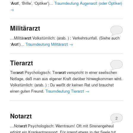
‘
Arzt
’, ‘Brille’, ‘Optiker’)…
Traumdeutung Augenarzt (oder Optiker)
→
Militärarzt
…Militär
arzt
Volkstümlich: (arab. ) : Verkehrsunfall. (Siehe auch
‘
Arzt
’)…
Traumdeutung Militärarzt
→
Tierarzt
Tier
arzt
Psychologisch: Tier
arzt
verspricht in einer seelischen
Notlage, daß man aus eigener Kraft darüber hinwegkommen wird.
Volkstümlich: (arab. ) : Du weißt dir keinen Rat und brauchst
einen guten Freund.
Traumdeutung Tierarzt
→
Notarzt
2
…Not
arzt
Psychologisch: Warntraum! Oft mit Sirenengeheul
erfolgt ein Krankentransport. Für irgend etwas in der Seele tut