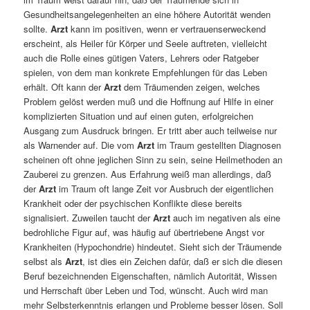
Gesundheitsangelegenheiten an eine höhere Autorität wenden
sollte.
Arzt
kann im positiven, wenn er vertrauenserweckend
erscheint, als Heiler für Körper und Seele auftreten, vielleicht
auch die Rolle eines gütigen Vaters, Lehrers oder Ratgeber
spielen, von dem man konkrete Empfehlungen für das Leben
erhält. Oft kann der
Arzt
dem Träumenden zeigen, welches
Problem gelöst werden muß und die Hoffnung auf Hilfe in einer
komplizierten Situation und auf einen guten, erfolgreichen
Ausgang zum Ausdruck bringen. Er tritt aber auch teilweise nur
als Warnender auf. Die vom
Arzt
im Traum gestellten Diagnosen
scheinen oft ohne jeglichen Sinn zu sein, seine Heilmethoden an
Zauberei zu grenzen. Aus Erfahrung weiß man allerdings, daß
der
Arzt
im Traum oft lange Zeit vor Ausbruch der eigentlichen
Krankheit oder der psychischen Konflikte diese bereits
signalisiert. Zuweilen taucht der
Arzt
auch im negativen als eine
bedrohliche Figur auf, was häufig auf übertriebene Angst vor
Krankheiten (Hypochondrie) hindeutet. Sieht sich der Träumende
selbst als
Arzt
, ist dies ein Zeichen dafür, daß er sich die diesen
Beruf bezeichnenden Eigenschaften, nämlich Autorität, Wissen
und Herrschaft über Leben und Tod, wünscht. Auch wird man
mehr Selbsterkenntnis erlangen und Probleme besser lösen. Soll