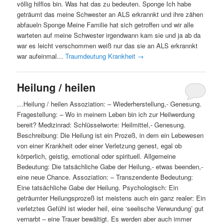
völlig hilflos bin. Was hat das zu bedeuten. Sponge Ich habe
geträumt das meine Schwester an ALS erkrannkt und ihre zähen
abfaueln Sponge Meine Familie hat sich getroffen und wir alle
warteten auf meine Schwester irgendwann kam sie und ja ab da
war es leicht verschommen weiß nur das sie an ALS erkrannkt
war aufeinmal…
Traumdeutung Krankheit
→
Heilung / heilen
…Heilung / heilen Assoziation: – Wiederherstellung,- Genesung.
Fragestellung: – Wo in meinem Leben bin ich zur Heilwerdung
bereit? Medizinrad: Schlüsselworte: Heilmittel,- Genesung.
Beschreibung: Die Heilung ist ein Prozeß, in dem ein Lebewesen
von einer Krankheit oder einer Verletzung genest, egal ob
körperlich, geistig, emotional oder spirituell. Allgemeine
Bedeutung: Die tatsächliche Gabe der Heilung,- etwas beenden,-
eine neue Chance. Assoziation: – Transzendente Bedeutung:
Eine tatsächliche Gabe der Heilung. Psychologisch: Ein
geträumter Heilungsprozeß ist meistens auch ein ganz realer: Ein
verletztes Gefühl ist wieder heil, eine ‘seelische Verwundung’ gut
vernarbt – eine Trauer bewältigt. Es werden aber auch immer