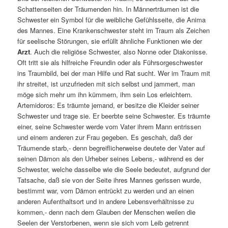
Schattenseiten der Träumenden hin. In Männerträumen ist die
Schwester ein Symbol für die weibliche Gefühlsseite, die Anima
des Mannes. Eine Krankenschwester steht im Traum als Zeichen
für seelische Störungen, sie erfüllt ähnliche Funktionen wie der
Arzt
. Auch die religiöse Schwester, also Nonne oder Diakonisse.
Oft tritt sie als hilfreiche Freundin oder als Führsorgeschwester
ins Traumbild, bei der man Hilfe und Rat sucht. Wer im Traum mit
ihr streitet, ist unzufrieden mit sich selbst und jammert, man
möge sich mehr um ihn kümmern, ihm sein Los erleichtern.
Artemidoros: Es träumte jemand, er besitze die Kleider seiner
Schwester und trage sie. Er beerbte seine Schwester. Es träumte
einer, seine Schwester werde vom Vater ihrem Mann entrissen
und einem anderen zur Frau gegeben. Es geschah, daß der
Träumende starb,- denn begreiflicherweise deutete der Vater auf
seinen Dämon als den Urheber seines Lebens,- während es der
Schwester, welche dasselbe wie die Seele bedeutet, aufgrund der
Tatsache, daß sie von der Seite ihres Mannes gerissen wurde,
bestimmt war, vom Dämon entrückt zu werden und an einen
anderen Aufenthaltsort und in andere Lebensverhältnisse zu
kommen,- denn nach dem Glauben der Menschen weilen die
Seelen der Verstorbenen, wenn sie sich vom Leib getrennt