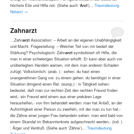
höchste Eile und Hilfe not. (Siehe auch ‘
Arzt
’)…
Traumdeutung
Notarzt
→
Zahnarzt
…Zahn
arzt
Assoziation: – Arbeit an der eigenen Unabhängigkeit
und Macht. Fragestellung: – Welcher Teil von mir bedarf der
Stärkung? Psychologisch: Zahn
arzt
symbolisiert oft Hilfe, die
man in einer schwierigen Situation erhofft. Er kann aber auch vor
unüberlegtem Handeln warnen, mit dem man anderen Schaden
zufügt. Volkstümlich: (arab. ) : sehen: du hast einen
unangenehmen Gang vor. zu einem gehen: du benötigst in einer
Situation dringend einen Rat. (europ.) : in Tätigkeit sehen:
bedeutet, daß man zur rechten Zeit den rechten Freund finden
wird,- ein Freund wird einem aus einer prekären Lage
heraushelfen,- von ihm behandelt werden: man hat Anlaß, an der
Aufrichtigkeit einer Person zu zweifeln, mit der man zu tun hat,-
die Zähne einer jungen Frau behandeln sehen: man wird bald von
einem Skandal im Bekanntenkreis aufgeschreckt werden,- (ind. )
: Ärger und Verdruß. (Siehe auch ‘Zähne’)…
Traumdeutung