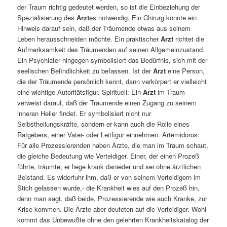
der Traum richtig gedeutet werden, so ist die Einbeziehung der
Spezialisierung des
Arzt
es notwendig. Ein Chirurg könnte ein
Hinweis darauf sein, daß der Träumende etwas aus seinem
Leben herausschneiden möchte. Ein praktischer
Arzt
richtet die
Aufmerksamkeit des Träumenden auf seinen Allgemeinzustand.
Ein Psychiater hingegen symbolisiert das Bedürfnis, sich mit der
seelischen Befindlichkeit zu befassen. Ist der
Arzt
eine Person,
die der Träumende persönlich kennt, dann verkörpert er vielleicht
eine wichtige Autoritätsfigur. Spirituell: Ein
Arzt
im Traum
verweist darauf, daß der Träumende einen Zugang zu seinem
inneren Heiler findet. Er symbolisiert nicht nur
Selbstheilungskräfte, sondern er kann auch die Rolle eines
Ratgebers, einer Vater- oder Leitfigur einnehmen. Artemidoros:
Für alle Prozessierenden haben Ärzte, die man im Traum schaut,
die gleiche Bedeutung wie Verteidiger. Einer, der einen Prozeß
führte, träumte, er liege krank danieder und sei ohne ärztlichen
Beistand. Es widerfuhr ihm, daß er von seinem Verteidigern im
Stich gelassen wurde,- die Krankheit wies auf den Prozeß hin,
denn man sagt, daß beide, Prozessierende wie auch Kranke, zur
Krise kommen. Die Ärzte aber deuteten auf die Verteidiger. Wohl
kommt das Unbewußte ohne den gelehrten Krankheitskatalog der