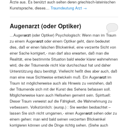
Ärzte aus. Es benützt auch selten deren griechisch-lateinischen
Kunstsprache, dieses…
Traumdeutung Arzt
→
Augenarzt (oder Optiker)
…Augen
arzt
(oder Optiker) Psychologisch: Wenn man im Traum
zu einem Augen
arzt
oder einem Optiker geht, dann bedeutet
dies, daß er einen falschen Blickwinkel, eine verzerrte Sicht von
einer Sache korrigiert,- man darf also erwarten, daß man die
Realität, eine bestimmte Situation bald wieder klarer wahrnehmen
wird, die der Träumende nicht klar durchschaut hat und daher
Unterstützung dazu benötigt. Vielleicht heißt dies aber auch, daß
man eine neue Sichtweise entwickeln muß. Ein Augen
arzt
im
Traum ist möglicherweise auch als Hinweis zu verstehen, daß
der Träumende sich mit der Kunst des Sehens befassen soll.
Möglicherweise kann auch Hellsehen gemeint sein. Spirituell:
Dieser Traum verweist auf die Fähigkeit, die Wahrnehmung zu
verbessern. Volkstümlich: (europ.) : Sie werden beobachtet –
lassen Sie sich nicht umgarnen,- einen Augen
arzt
sehen oder zu
einem gehen: man wird bald seinen verzerrten Blickwinkel
korrigieren können und die Dinge richtig sehen. (Siehe auch