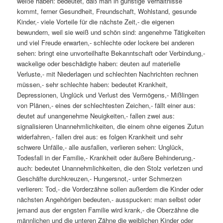
weiße haben: bedeutet, daß man in günstige Verhältnisse
kommt, ferner Gesundheit, Freundschaft, Wohlstand, gesunde
Kinder,- viele Vorteile für die nächste Zeit,- die eigenen
bewundern, weil sie weiß und schön sind: angenehme Tätigkeiten
und viel Freude erwarten,- schlechte oder lockere bei anderen
sehen: bringt eine unvorteilhafte Bekanntschaft oder Verbindung,-
wackelige oder beschädigte haben: deuten auf materielle
Verluste,- mit Niederlagen und schlechten Nachrichten rechnen
müssen,- sehr schlechte haben: bedeutet Krankheit,
Depressionen, Unglück und Verlust des Vermögens,- Mißlingen
von Plänen,- eines der schlechtesten Zeichen,- fällt einer aus:
deutet auf unangenehme Neuigkeiten,- fallen zwei aus:
signalisieren Unannehmlichkeiten, die einem ohne eigenes Zutun
widerfahren,- fallen drei aus: es folgen Krankheit und sehr
schwere Unfälle,- alle ausfallen, verlieren sehen: Unglück,
Todesfall in der Familie,- Krankheit oder äußere Behinderung,-
auch: bedeutet Unannehmlichkeiten, die den Stolz verletzen und
Geschäfte durchkreuzen,- Hungersnot,- unter Schmerzen
verlieren: Tod,- die Vorderzähne sollen außerdem die Kinder oder
nächsten Angehörigen bedeuten,- ausspucken: man selbst oder
jemand aus der engsten Familie wird krank,- die Oberzähne die
männlichen und die unteren Zähne die weiblichen Kinder oder