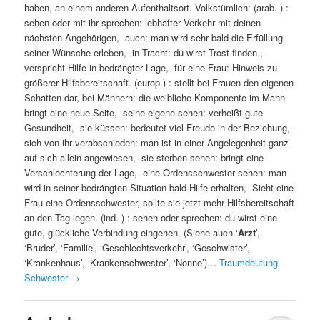
haben, an einem anderen Aufenthaltsort. Volkstümlich: (arab. ) :
sehen oder mit ihr sprechen: lebhafter Verkehr mit deinen
nächsten Angehörigen,- auch: man wird sehr bald die Erfüllung
seiner Wünsche erleben,- in Tracht: du wirst Trost finden ,-
verspricht Hilfe in bedrängter Lage,- für eine Frau: Hinweis zu
größerer Hilfsbereitschaft. (europ.) : stellt bei Frauen den eigenen
Schatten dar, bei Männern: die weibliche Komponente im Mann
bringt eine neue Seite,- seine eigene sehen: verheißt gute
Gesundheit,- sie küssen: bedeutet viel Freude in der Beziehung,-
sich von ihr verabschieden: man ist in einer Angelegenheit ganz
auf sich allein angewiesen,- sie sterben sehen: bringt eine
Verschlechterung der Lage,- eine Ordensschwester sehen: man
wird in seiner bedrängten Situation bald Hilfe erhalten,- Sieht eine
Frau eine Ordensschwester, sollte sie jetzt mehr Hilfsbereitschaft
an den Tag legen. (ind. ) : sehen oder sprechen: du wirst eine
gute, glückliche Verbindung eingehen. (Siehe auch ‘
Arzt
’,
‘Bruder’, ‘Familie’, ‘Geschlechtsverkehr’, ‘Geschwister’,
‘Krankenhaus’, ‘Krankenschwester’, ‘Nonne’)…
Traumdeutung
Schwester
→