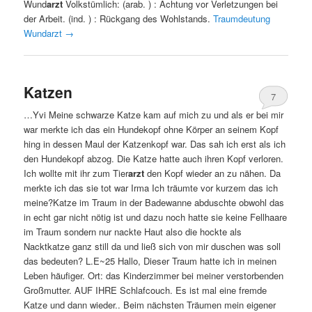
Wund
arzt
Volkstümlich: (arab. ) : Achtung vor Verletzungen bei
der Arbeit. (ind. ) : Rückgang des Wohlstands.
Traumdeutung
Wundarzt
→
Katzen
7
…Yvi Meine schwarze Katze kam auf mich zu und als er bei mir
war merkte ich das ein Hundekopf ohne Körper an seinem Kopf
hing in dessen Maul der Katzenkopf war. Das sah ich erst als ich
den Hundekopf abzog. Die Katze hatte auch ihren Kopf verloren.
Ich wollte mit ihr zum Tier
arzt
den Kopf wieder an zu nähen. Da
merkte ich das sie tot war Irma Ich träumte vor kurzem das ich
meine?Katze im Traum in der Badewanne abduschte obwohl das
in echt gar nicht nötig ist und dazu noch hatte sie keine Fellhaare
im Traum sondern nur nackte Haut also die hockte als
Nacktkatze ganz still da und ließ sich von mir duschen was soll
das bedeuten? L.E~25 Hallo, Dieser Traum hatte ich in meinen
Leben häufiger. Ort: das Kinderzimmer bei meiner verstorbenden
Großmutter. AUF IHRE Schlafcouch. Es ist mal eine fremde
Katze und dann wieder.. Beim nächsten Träumen mein eigener