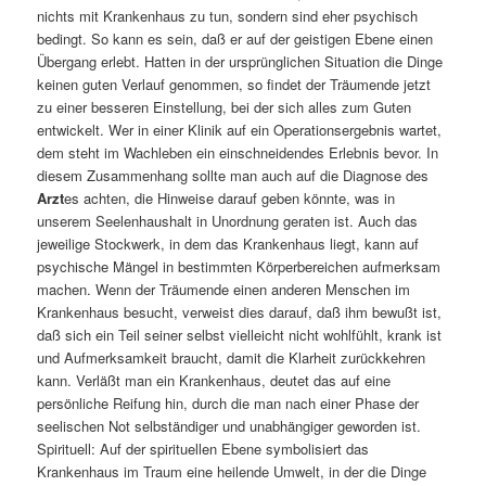
nichts mit Krankenhaus zu tun, sondern sind eher psychisch
bedingt. So kann es sein, daß er auf der geistigen Ebene einen
Übergang erlebt. Hatten in der ursprünglichen Situation die Dinge
keinen guten Verlauf genommen, so findet der Träumende jetzt
zu einer besseren Einstellung, bei der sich alles zum Guten
entwickelt. Wer in einer Klinik auf ein Operationsergebnis wartet,
dem steht im Wachleben ein einschneidendes Erlebnis bevor. In
diesem Zusammenhang sollte man auch auf die Diagnose des
Arzt
es achten, die Hinweise darauf geben könnte, was in
unserem Seelenhaushalt in Unordnung geraten ist. Auch das
jeweilige Stockwerk, in dem das Krankenhaus liegt, kann auf
psychische Mängel in bestimmten Körperbereichen aufmerksam
machen. Wenn der Träumende einen anderen Menschen im
Krankenhaus besucht, verweist dies darauf, daß ihm bewußt ist,
daß sich ein Teil seiner selbst vielleicht nicht wohlfühlt, krank ist
und Aufmerksamkeit braucht, damit die Klarheit zurückkehren
kann. Verläßt man ein Krankenhaus, deutet das auf eine
persönliche Reifung hin, durch die man nach einer Phase der
seelischen Not selbständiger und unabhängiger geworden ist.
Spirituell: Auf der spirituellen Ebene symbolisiert das
Krankenhaus im Traum eine heilende Umwelt, in der die Dinge