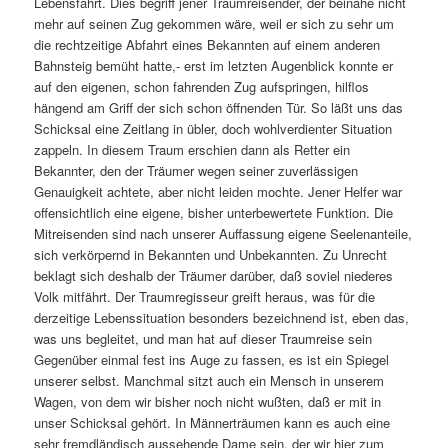
Lebensfahrt. Dies begriff jener Traumreisender, der beinahe nicht
mehr auf seinen Zug gekommen wäre, weil er sich zu sehr um
die rechtzeitige Abfahrt eines Bekannten auf einem anderen
Bahnsteig bemüht hatte,- erst im letzten Augenblick konnte er
auf den eigenen, schon fahrenden Zug aufspringen, hilflos
hängend am Griff der sich schon öffnenden Tür. So läßt uns das
Schicksal eine Zeitlang in übler, doch wohlverdienter Situation
zappeln. In diesem Traum erschien dann als Retter ein
Bekannter, den der Träumer wegen seiner zuverlässigen
Genauigkeit achtete, aber nicht leiden mochte. Jener Helfer war
offensichtlich eine eigene, bisher unterbewertete Funktion. Die
Mitreisenden sind nach unserer Auffassung eigene Seelenanteile,
sich verkörpernd in Bekannten und Unbekannten. Zu Unrecht
beklagt sich deshalb der Träumer darüber, daß soviel niederes
Volk mitfährt. Der Traumregisseur greift heraus, was für die
derzeitige Lebenssituation besonders bezeichnend ist, eben das,
was uns begleitet, und man hat auf dieser Traumreise sein
Gegenüber einmal fest ins Auge zu fassen, es ist ein Spiegel
unserer selbst. Manchmal sitzt auch ein Mensch in unserem
Wagen, von dem wir bisher noch nicht wußten, daß er mit in
unser Schicksal gehört. In Männerträumen kann es auch eine
sehr fremdländisch aussehende Dame sein, der wir hier zum