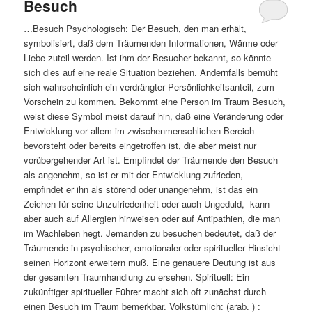
Besuch
…Besuch Psychologisch: Der Besuch, den man erhält,
symbolisiert, daß dem Träumenden Informationen, Wärme oder
Liebe zuteil werden. Ist ihm der Besucher bekannt, so könnte
sich dies auf eine reale Situation beziehen. Andernfalls bemüht
sich wahrscheinlich ein verdrängter Persönlichkeitsanteil, zum
Vorschein zu kommen. Bekommt eine Person im Traum Besuch,
weist diese Symbol meist darauf hin, daß eine Veränderung oder
Entwicklung vor allem im zwischenmenschlichen Bereich
bevorsteht oder bereits eingetroffen ist, die aber meist nur
vorübergehender Art ist. Empfindet der Träumende den Besuch
als angenehm, so ist er mit der Entwicklung zufrieden,-
empfindet er ihn als störend oder unangenehm, ist das ein
Zeichen für seine Unzufriedenheit oder auch Ungeduld,- kann
aber auch auf Allergien hinweisen oder auf Antipathien, die man
im Wachleben hegt. Jemanden zu besuchen bedeutet, daß der
Träumende in psychischer, emotionaler oder spiritueller Hinsicht
seinen Horizont erweitern muß. Eine genauere Deutung ist aus
der gesamten Traumhandlung zu ersehen. Spirituell: Ein
zukünftiger spiritueller Führer macht sich oft zunächst durch
einen Besuch im Traum bemerkbar. Volkstümlich: (arab. ) :