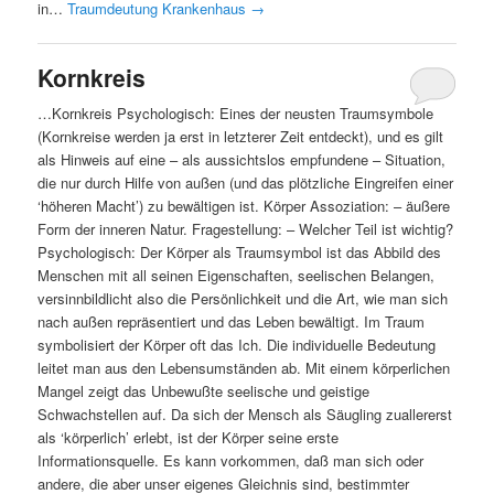
in…
Traumdeutung Krankenhaus
→
Kornkreis
…Kornkreis Psychologisch: Eines der neusten Traumsymbole
(Kornkreise werden ja erst in letzterer Zeit entdeckt), und es gilt
als Hinweis auf eine – als aussichtslos empfundene – Situation,
die nur durch Hilfe von außen (und das plötzliche Eingreifen einer
‘höheren Macht’) zu bewältigen ist. Körper Assoziation: – äußere
Form der inneren Natur. Fragestellung: – Welcher Teil ist wichtig?
Psychologisch: Der Körper als Traumsymbol ist das Abbild des
Menschen mit all seinen Eigenschaften, seelischen Belangen,
versinnbildlicht also die Persönlichkeit und die Art, wie man sich
nach außen repräsentiert und das Leben bewältigt. Im Traum
symbolisiert der Körper oft das Ich. Die individuelle Bedeutung
leitet man aus den Lebensumständen ab. Mit einem körperlichen
Mangel zeigt das Unbewußte seelische und geistige
Schwachstellen auf. Da sich der Mensch als Säugling zuallererst
als ‘körperlich’ erlebt, ist der Körper seine erste
Informationsquelle. Es kann vorkommen, daß man sich oder
andere, die aber unser eigenes Gleichnis sind, bestimmter