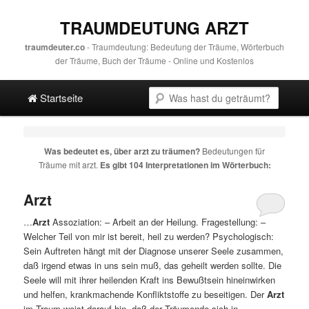
TRAUMDEUTUNG ARZT
traumdeuter.co
- Traumdeutung: Bedeutung der Träume, Wörterbuch
der Träume, Buch der Träume - Online und Kostenlos
Hauptmenü
Suche
Direkt zum Hauptinhalt
Spring zur sekundären Inhalt
Startseite
Was bedeutet es, über
arzt
zu träumen?
Bedeutungen für
Träume mit
arzt
.
Es gibt 104 Interpretationen im Wörterbuch:
Arzt
…
Arzt
Assoziation: – Arbeit an der Heilung. Fragestellung: –
Welcher Teil von mir ist bereit, heil zu werden? Psychologisch:
Sein Auftreten hängt mit der Diagnose unserer Seele zusammen,
daß irgend etwas in uns sein muß, das geheilt werden sollte. Die
Seele will mit ihrer heilenden Kraft ins Bewußtsein hineinwirken
und helfen, krankmachende Konfliktstoffe zu beseitigen. Der
Arzt
im Traum weist darauf hin, daß der Träumende sich in