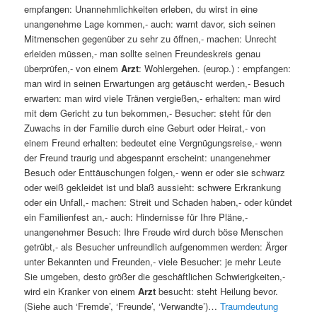
empfangen: Unannehmlichkeiten erleben, du wirst in eine
unangenehme Lage kommen,- auch: warnt davor, sich seinen
Mitmenschen gegenüber zu sehr zu öffnen,- machen: Unrecht
erleiden müssen,- man sollte seinen Freundeskreis genau
überprüfen,- von einem
Arzt
: Wohlergehen. (europ.) : empfangen:
man wird in seinen Erwartungen arg getäuscht werden,- Besuch
erwarten: man wird viele Tränen vergießen,- erhalten: man wird
mit dem Gericht zu tun bekommen,- Besucher: steht für den
Zuwachs in der Familie durch eine Geburt oder Heirat,- von
einem Freund erhalten: bedeutet eine Vergnügungsreise,- wenn
der Freund traurig und abgespannt erscheint: unangenehmer
Besuch oder Enttäuschungen folgen,- wenn er oder sie schwarz
oder weiß gekleidet ist und blaß aussieht: schwere Erkrankung
oder ein Unfall,- machen: Streit und Schaden haben,- oder kündet
ein Familienfest an,- auch: Hindernisse für Ihre Pläne,-
unangenehmer Besuch: Ihre Freude wird durch böse Menschen
getrübt,- als Besucher unfreundlich aufgenommen werden: Ärger
unter Bekannten und Freunden,- viele Besucher: je mehr Leute
Sie umgeben, desto größer die geschäftlichen Schwierigkeiten,-
wird ein Kranker von einem
Arzt
besucht: steht Heilung bevor.
(Siehe auch ‘Fremde’, ‘Freunde’, ‘Verwandte’)…
Traumdeutung