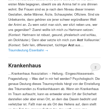
ersten Male begegnen, obwohl sie als Anima tief in uns drinnen
wohnt. Bei Frauen sind es je nach dem Niveau dieser inneren
Gestalten, derbe Männer, Ärzte, Schauspieler, Offiziere. Sind sie
Unbekannte, dann gehören sie jener schwer ergründbaren Welt
der Animi an. Zu wem setzt man sich, wer sitzt neben uns, wer
uns gegenüber? ‘Zuerst wollte ich mich zu Hartmann setzen.’
(Kontext: Hartmann ist robust, gesund, phralerisch und schlau,
ein Dickhäuter.) ‘Dann aber setzte ich mich zum
Arzt
Vuilleumier.’
(Kontext: Sehr fein, differenziert, tüchtiger
Arzt
aus…
Traumdeutung Eisenbahn
→
Krankenhaus
2
…Krankenhaus Assoziation: – Heilung,- Eingeschlossensein.
Fragestellung: – Was darf in mir heil werden? Psychologisch: Die
genaue Deutung dieses Traumsymbols hängt von der Einstellung
des Träumenden zu Krankenhäusern ab. Wenn ein Krankenhaus
im Traum auftaucht, kann es entweder einen Ort der Sicherheit
darstellen oder aber einen Ort, an dem das Dasein bedroht und
verletzbar ist. Faßt man es als Ort des Heilens auf, dann stellt