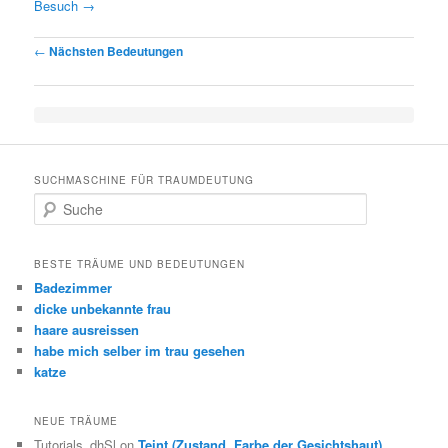
Besuch
→
Post navigation
←
Nächsten Bedeutungen
SUCHMASCHINE FÜR TRAUMDEUTUNG
Suche
BESTE TRÄUME UND BEDEUTUNGEN
Badezimmer
dicke unbekannte frau
haare ausreissen
habe mich selber im trau gesehen
katze
NEUE TRÄUME
Tutorials_dhSl on
Teint (Zustand, Farbe der Gesichtshaut)