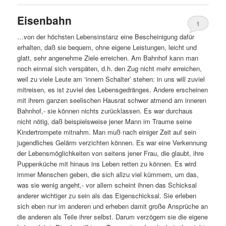
Eisenbahn
1
…von der höchsten Lebensinstanz eine Bescheinigung dafür
erhalten, daß sie bequem, ohne eigene Leistungen, leicht und
glatt, sehr angenehme Ziele erreichen. Am Bahnhof kann man
noch einmal sich verspäten, d.h. den Zug nicht mehr erreichen,
weil zu viele Leute am ‘innern Schalter’ stehen: in uns will zuviel
mitreisen, es ist zuviel des Lebensgedränges. Andere erscheinen
mit ihrem ganzen seelischen Hausrat schwer atmend am inneren
Bahnhof,- sie können nichts zurücklassen. Es war durchaus
nicht nötig, daß beispielsweise jener Mann im Traume seine
Kindertrompete mitnahm. Man muß nach einiger Zeit auf sein
jugendliches Gelärm verzichten können. Es war eine Verkennung
der Lebensmöglichkeiten von seitens jener Frau, die glaubt, ihre
Puppenküche mit hinaus ins Leben retten zu können. Es wird
immer Menschen geben, die sich allzu viel kümmern, um das,
was sie wenig angeht,- vor allem scheint ihnen das Schicksal
anderer wichtiger zu sein als das Eigenschicksal. Sie erleben
sich eben nur im anderen und erheben damit große Ansprüche an
die anderen als Teile ihrer selbst. Darum verzögern sie die eigene