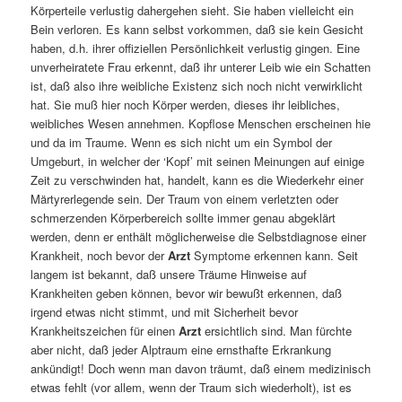
Körperteile verlustig dahergehen sieht. Sie haben vielleicht ein
Bein verloren. Es kann selbst vorkommen, daß sie kein Gesicht
haben, d.h. ihrer offiziellen Persönlichkeit verlustig gingen. Eine
unverheiratete Frau erkennt, daß ihr unterer Leib wie ein Schatten
ist, daß also ihre weibliche Existenz sich noch nicht verwirklicht
hat. Sie muß hier noch Körper werden, dieses ihr leibliches,
weibliches Wesen annehmen. Kopflose Menschen erscheinen hie
und da im Traume. Wenn es sich nicht um ein Symbol der
Umgeburt, in welcher der ‘Kopf’ mit seinen Meinungen auf einige
Zeit zu verschwinden hat, handelt, kann es die Wiederkehr einer
Märtyrerlegende sein. Der Traum von einem verletzten oder
schmerzenden Körperbereich sollte immer genau abgeklärt
werden, denn er enthält möglicherweise die Selbstdiagnose einer
Krankheit, noch bevor der
Arzt
Symptome erkennen kann. Seit
langem ist bekannt, daß unsere Träume Hinweise auf
Krankheiten geben können, bevor wir bewußt erkennen, daß
irgend etwas nicht stimmt, und mit Sicherheit bevor
Krankheitszeichen für einen
Arzt
ersichtlich sind. Man fürchte
aber nicht, daß jeder Alptraum eine ernsthafte Erkrankung
ankündigt! Doch wenn man davon träumt, daß einem medizinisch
etwas fehlt (vor allem, wenn der Traum sich wiederholt), ist es