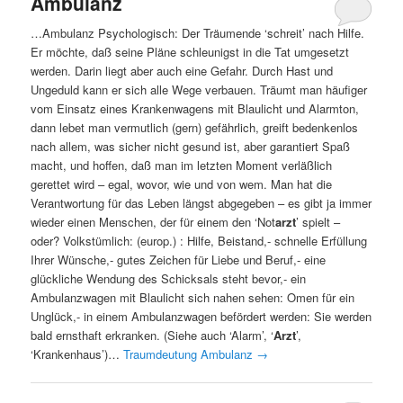
Ambulanz
…Ambulanz Psychologisch: Der Träumende ‘schreit’ nach Hilfe.
Er möchte, daß seine Pläne schleunigst in die Tat umgesetzt
werden. Darin liegt aber auch eine Gefahr. Durch Hast und
Ungeduld kann er sich alle Wege verbauen. Träumt man häufiger
vom Einsatz eines Krankenwagens mit Blaulicht und Alarmton,
dann lebet man vermutlich (gern) gefährlich, greift bedenkenlos
nach allem, was sicher nicht gesund ist, aber garantiert Spaß
macht, und hoffen, daß man im letzten Moment verläßlich
gerettet wird – egal, wovor, wie und von wem. Man hat die
Verantwortung für das Leben längst abgegeben – es gibt ja immer
wieder einen Menschen, der für einem den ‘Not
arzt
’ spielt –
oder? Volkstümlich: (europ.) : Hilfe, Beistand,- schnelle Erfüllung
Ihrer Wünsche,- gutes Zeichen für Liebe und Beruf,- eine
glückliche Wendung des Schicksals steht bevor,- ein
Ambulanzwagen mit Blaulicht sich nahen sehen: Omen für ein
Unglück,- in einem Ambulanzwagen befördert werden: Sie werden
bald ernsthaft erkranken. (Siehe auch ‘Alarm’, ‘
Arzt
’,
‘Krankenhaus’)…
Traumdeutung Ambulanz
→