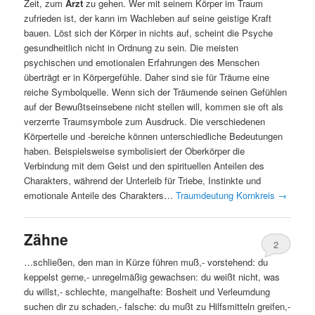
Zeit, zum
Arzt
zu gehen. Wer mit seinem Körper im Traum
zufrieden ist, der kann im Wachleben auf seine geistige Kraft
bauen. Löst sich der Körper in nichts auf, scheint die Psyche
gesundheitlich nicht in Ordnung zu sein. Die meisten
psychischen und emotionalen Erfahrungen des Menschen
überträgt er in Körpergefühle. Daher sind sie für Träume eine
reiche Symbolquelle. Wenn sich der Träumende seinen Gefühlen
auf der Bewußtseinsebene nicht stellen will, kommen sie oft als
verzerrte Traumsymbole zum Ausdruck. Die verschiedenen
Körperteile und -bereiche können unterschiedliche Bedeutungen
haben. Beispielsweise symbolisiert der Oberkörper die
Verbindung mit dem Geist und den spirituellen Anteilen des
Charakters, während der Unterleib für Triebe, Instinkte und
emotionale Anteile des Charakters…
Traumdeutung Kornkreis
→
Zähne
2
…schließen, den man in Kürze führen muß,- vorstehend: du
keppelst gerne,- unregelmäßig gewachsen: du weißt nicht, was
du willst,- schlechte, mangelhafte: Bosheit und Verleumdung
suchen dir zu schaden,- falsche: du mußt zu Hilfsmitteln greifen,-