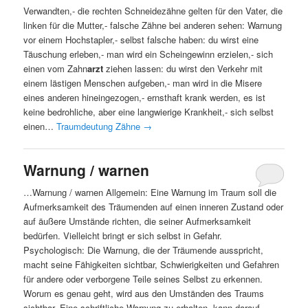
Verwandten,- die rechten Schneidezähne gelten für den Vater, die
linken für die Mutter,- falsche Zähne bei anderen sehen: Warnung
vor einem Hochstapler,- selbst falsche haben: du wirst eine
Täuschung erleben,- man wird ein Scheingewinn erzielen,- sich
einen vom Zahn
arzt
ziehen lassen: du wirst den Verkehr mit
einem lästigen Menschen aufgeben,- man wird in die Misere
eines anderen hineingezogen,- ernsthaft krank werden, es ist
keine bedrohliche, aber eine langwierige Krankheit,- sich selbst
einen…
Traumdeutung Zähne
→
Warnung / warnen
…Warnung / warnen Allgemein: Eine Warnung im Traum soll die
Aufmerksamkeit des Träumenden auf einen inneren Zustand oder
auf äußere Umstände richten, die seiner Aufmerksamkeit
bedürfen. Vielleicht bringt er sich selbst in Gefahr.
Psychologisch: Die Warnung, die der Träumende ausspricht,
macht seine Fähigkeiten sichtbar, Schwierigkeiten und Gefahren
für andere oder verborgene Teile seines Selbst zu erkennen.
Worum es genau geht, wird aus den Umständen des Traums
sichtbar. Eine schriftliche Warnung zu erhalten, kann darauf