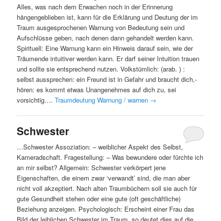
Alles, was nach dem Erwachen noch in der Erinnerung
hängengeblieben ist, kann für die Erklärung und Deutung der im
Traum ausgesprochenen Warnung von Bedeutung sein und
Aufschlüsse geben, nach denen dann gehandelt werden kann.
Spirituell: Eine Warnung kann ein Hinweis darauf sein, wie der
Träumende intuitiver werden kann. Er darf seiner Intuition trauen
und sollte sie entsprechend nutzen. Volkstümlich: (arab. ) :
selbst aussprechen: ein Freund ist in Gefahr und braucht dich,-
hören: es kommt etwas Unangenehmes auf dich zu, sei
vorsichtig….
Traumdeutung Warnung / warnen
→
Schwester
…Schwester Assoziation: – weiblicher Aspekt des Selbst,
Kameradschaft. Fragestellung: – Was bewundere oder fürchte ich
an mir selbst? Allgemein: Schwester verkörpert jene
Eigenschaften, die einem zwar ‘verwandt’ sind, die man aber
nicht voll akzeptiert. Nach alten Traumbüchern soll sie auch für
gute Gesundheit stehen oder eine gute (oft geschäftliche)
Beziehung anzeigen. Psychologisch: Erscheint einer Frau das
Bild der leiblichen Schwester im Traum, so deutet dies auf die