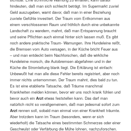
hindeuten, daß man sich schlecht beträgt. Im Supermarkt zuviel
Geld auszugeben, warnt davor, daß man in einer Beziehung
zuviele Gefühle investiert. Der Traum vom Entkommen aus
einem verschlossenen Raum und fröhlich durch eine unbekannte
Landschaft zu wandern, mahnt, daß man Entspannung braucht
und seine Pflichten auch einmal hinter sich lassen muß. Es gibt
noch andere praktische Traum- Warnungen. Ihre Hundeleine reißt,
die Bremsen vom Auto versagen, in der Küche bricht Feuer aus
– und man entdeckt beim Nachforschen, daß die wirkliche
Hundeleine morsch, die Autobremsen abgefahren und in der
Küche die Stromleitung blank liegt. Die Erklärung ist einfach:
Unbewußt hat man alle diese Fehler bereits registriert, aber noch
immer nichts unternommen. Der Traum mahnt, dies bald zu tun.
Es ist eine etablierte Tatsache, daß Träume manchmal
Krankheiten melden können, bevor wir uns noch krank fühlen und
bevor auch ein
Arzt
etwas feststellen kann. Das darf man
natürlich nicht so verallgemeinern, daß man jedesmal sofort zum
Arzt
rennen soll, sobald man einmal von einer Krankheit träumte.
Aber trotzdem kann im Traum (besonders, wenn er sich
wiederholt) die Tatsache eines bestimmten Schmerzes oder einer
Geschwulst oder Verfärbung die Mühe lohnen, nachzuforschen.