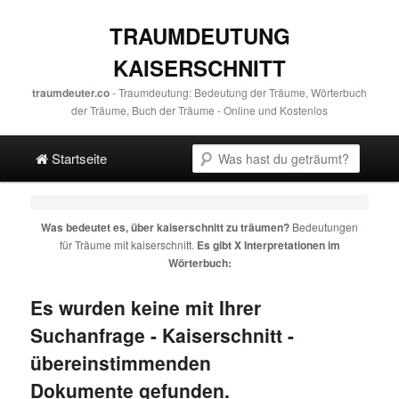
TRAUMDEUTUNG
KAISERSCHNITT
traumdeuter.co
- Traumdeutung: Bedeutung der Träume, Wörterbuch
der Träume, Buch der Träume - Online und Kostenlos
Hauptmenü
Suche
Direkt zum Hauptinhalt
Spring zur sekundären Inhalt
Startseite
Was bedeutet es, über
kaiserschnitt
zu träumen?
Bedeutungen
für Träume mit
kaiserschnitt
.
Es gibt X Interpretationen im
Wörterbuch:
Es wurden keine mit Ihrer
Suchanfrage -
Kaiserschnitt
-
übereinstimmenden
Dokumente gefunden.