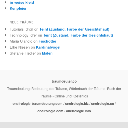
in weise kleid
Kenpfeier
NEUE TRÄUME
Tutorials_dhSl on
Teint (Zustand, Farbe der Gesichtshaut)
Technology_drer on
Teint (Zustand, Farbe der Gesichtshaut)
Maria Ciancio on
Fischotter
Elke Niesen on
Kardinalvogel
Stefanie Fiedler on
Malen
traumdeuter.co
Traumdeutung: Bedeutung der Träume, Wörterbuch der Träume, Buch der
Träume - Online und Kostenlos
oneirologie-traumdeutung.com
/
oneirologie.biz
/
oneirologie.co
/
oneirologie.com
/
oneirologie.info