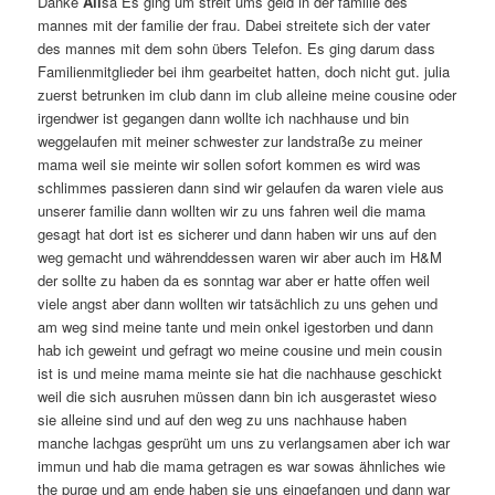
Danke
Ali
sa Es ging um streit ums geld in der familie des
mannes mit der familie der frau. Dabei streitete sich der vater
des mannes mit dem sohn übers Telefon. Es ging darum dass
Familienmitglieder bei ihm gearbeitet hatten, doch nicht gut. julia
zuerst betrunken im club dann im club alleine meine cousine oder
irgendwer ist gegangen dann wollte ich nachhause und bin
weggelaufen mit meiner schwester zur landstraße zu meiner
mama weil sie meinte wir sollen sofort kommen es wird was
schlimmes passieren dann sind wir gelaufen da waren viele aus
unserer familie dann wollten wir zu uns fahren weil die mama
gesagt hat dort ist es sicherer und dann haben wir uns auf den
weg gemacht und währenddessen waren wir aber auch im H&M
der sollte zu haben da es sonntag war aber er hatte offen weil
viele angst aber dann wollten wir tatsächlich zu uns gehen und
am weg sind meine tante und mein onkel igestorben und dann
hab ich geweint und gefragt wo meine cousine und mein cousin
ist is und meine mama meinte sie hat die nachhause geschickt
weil die sich ausruhen müssen dann bin ich ausgerastet wieso
sie alleine sind und auf den weg zu uns nachhause haben
manche lachgas gesprüht um uns zu verlangsamen aber ich war
immun und hab die mama getragen es war sowas ähnliches wie
the purge und am ende haben sie uns eingefangen und dann war