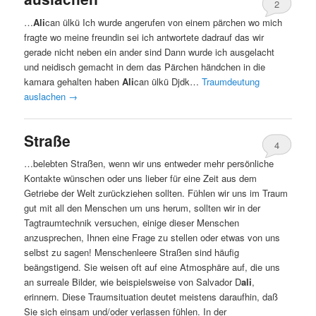
2
…
Ali
can ülkü Ich wurde angerufen von einem pärchen wo mich
fragte wo meine freundin sei ich antwortete dadrauf das wir
gerade nicht neben ein ander sind Dann wurde ich ausgelacht
und neidisch gemacht in dem das Pärchen händchen in die
kamara gehalten haben
Ali
can ülkü Djdk…
Traumdeutung
auslachen
→
Straße
4
…belebten Straßen, wenn wir uns entweder mehr persönliche
Kontakte wünschen oder uns lieber für eine Zeit aus dem
Getriebe der Welt zurückziehen sollten. Fühlen wir uns im Traum
gut mit all den Menschen um uns herum, sollten wir in der
Tagtraumtechnik versuchen, einige dieser Menschen
anzusprechen, Ihnen eine Frage zu stellen oder etwas von uns
selbst zu sagen! Menschenleere Straßen sind häufig
beängstigend. Sie weisen oft auf eine Atmosphäre auf, die uns
an surreale Bilder, wie beispielsweise von Salvador D
ali
,
erinnern. Diese Traumsituation deutet meistens daraufhin, daß
Sie sich einsam und/oder verlassen fühlen. In der