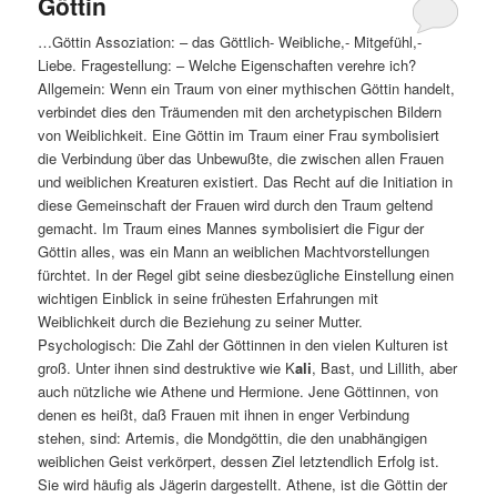
Göttin
…Göttin Assoziation: – das Göttlich- Weibliche,- Mitgefühl,-
Liebe. Fragestellung: – Welche Eigenschaften verehre ich?
Allgemein: Wenn ein Traum von einer mythischen Göttin handelt,
verbindet dies den Träumenden mit den archetypischen Bildern
von Weiblichkeit. Eine Göttin im Traum einer Frau symbolisiert
die Verbindung über das Unbewußte, die zwischen allen Frauen
und weiblichen Kreaturen existiert. Das Recht auf die Initiation in
diese Gemeinschaft der Frauen wird durch den Traum geltend
gemacht. Im Traum eines Mannes symbolisiert die Figur der
Göttin alles, was ein Mann an weiblichen Machtvorstellungen
fürchtet. In der Regel gibt seine diesbezügliche Einstellung einen
wichtigen Einblick in seine frühesten Erfahrungen mit
Weiblichkeit durch die Beziehung zu seiner Mutter.
Psychologisch: Die Zahl der Göttinnen in den vielen Kulturen ist
groß. Unter ihnen sind destruktive wie K
ali
, Bast, und Lillith, aber
auch nützliche wie Athene und Hermione. Jene Göttinnen, von
denen es heißt, daß Frauen mit ihnen in enger Verbindung
stehen, sind: Artemis, die Mondgöttin, die den unabhängigen
weiblichen Geist verkörpert, dessen Ziel letztendlich Erfolg ist.
Sie wird häufig als Jägerin dargestellt. Athene, ist die Göttin der