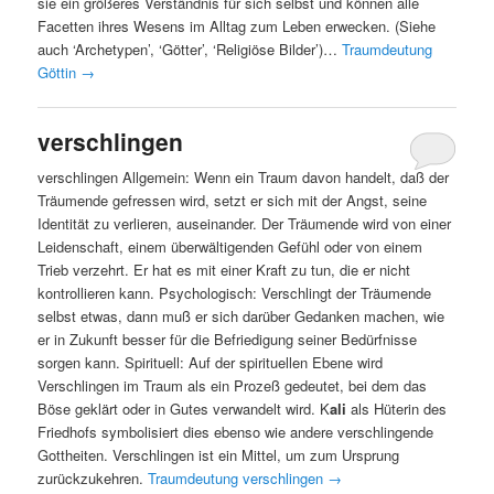
sie ein größeres Verständnis für sich selbst und können alle
Facetten ihres Wesens im Alltag zum Leben erwecken. (Siehe
auch ‘Archetypen’, ‘Götter’, ‘Religiöse Bilder’)…
Traumdeutung
Göttin
→
verschlingen
verschlingen Allgemein: Wenn ein Traum davon handelt, daß der
Träumende gefressen wird, setzt er sich mit der Angst, seine
Identität zu verlieren, auseinander. Der Träumende wird von einer
Leidenschaft, einem überwältigenden Gefühl oder von einem
Trieb verzehrt. Er hat es mit einer Kraft zu tun, die er nicht
kontrollieren kann. Psychologisch: Verschlingt der Träumende
selbst etwas, dann muß er sich darüber Gedanken machen, wie
er in Zukunft besser für die Befriedigung seiner Bedürfnisse
sorgen kann. Spirituell: Auf der spirituellen Ebene wird
Verschlingen im Traum als ein Prozeß gedeutet, bei dem das
Böse geklärt oder in Gutes verwandelt wird. K
ali
als Hüterin des
Friedhofs symbolisiert dies ebenso wie andere verschlingende
Gottheiten. Verschlingen ist ein Mittel, um zum Ursprung
zurückzukehren.
Traumdeutung verschlingen
→