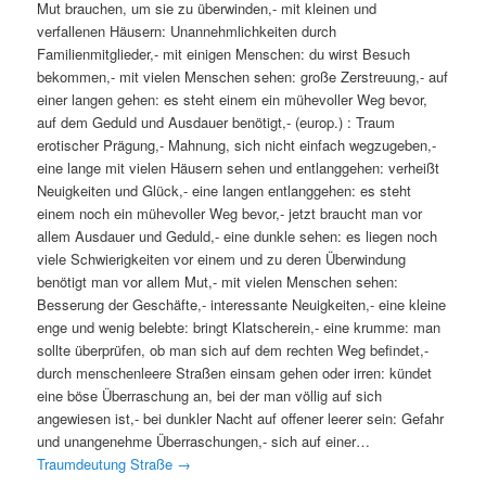
Mut brauchen, um sie zu überwinden,- mit kleinen und
verfallenen Häusern: Unannehmlichkeiten durch
Familienmitglieder,- mit einigen Menschen: du wirst Besuch
bekommen,- mit vielen Menschen sehen: große Zerstreuung,- auf
einer langen gehen: es steht einem ein mühevoller Weg bevor,
auf dem Geduld und Ausdauer benötigt,- (europ.) : Traum
erotischer Prägung,- Mahnung, sich nicht einfach wegzugeben,-
eine lange mit vielen Häusern sehen und entlanggehen: verheißt
Neuigkeiten und Glück,- eine langen entlanggehen: es steht
einem noch ein mühevoller Weg bevor,- jetzt braucht man vor
allem Ausdauer und Geduld,- eine dunkle sehen: es liegen noch
viele Schwierigkeiten vor einem und zu deren Überwindung
benötigt man vor allem Mut,- mit vielen Menschen sehen:
Besserung der Geschäfte,- interessante Neuigkeiten,- eine kleine
enge und wenig belebte: bringt Klatscherein,- eine krumme: man
sollte überprüfen, ob man sich auf dem rechten Weg befindet,-
durch menschenleere Straßen einsam gehen oder irren: kündet
eine böse Überraschung an, bei der man völlig auf sich
angewiesen ist,- bei dunkler Nacht auf offener leerer sein: Gefahr
und unangenehme Überraschungen,- sich auf einer…
Traumdeutung Straße
→