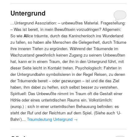
Untergrund
…Untergrund Assoziation: – unbewußtes Material. Fragestellung:
– Was ist bereit, in mein Bewußtsein vorzudringen? Allgemein:
So wie
Ali
ce träumte, durch das Kaninchenloch ins Wunderland
zu fallen, so haben alle Menschen die Gelegenheit, durch Träume
ihre inneren Tiefen zu ergründen. Während der Träumende im
Wachzustand gewöhnlich keinen Zugang zu seinem Unbewußten
hat, kann er in einem Traum, der ihn in den Untergrund führt, mit
dieser Seite leicht in Kontakt treten. Psychologisch: Fahrten in
der Untergrundbahn symbolisieren in der Regel Reisen, zu denen
der Träumende bereit – oder gezwungen – ist und die das Ziel
haben, ihm dabei zu helfen, sich selbst besser zu verstehen.
Spirituell: Das Unbewußte nimmt im Traum oft die Gestalt einer
Höhle oder eines unterirdischen Raums ein. Volkstümlich:
(europ.) : sich in einer unterirdischen Behausung befinden: es
steht der Ruf und der Reichtum auf dem Spiel. (Siehe auch ‘U-
Bahn’)…
Traumdeutung Untergrund
→