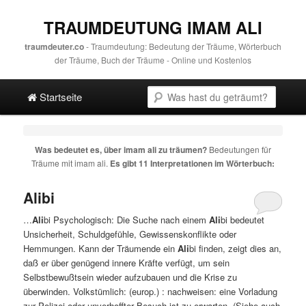
TRAUMDEUTUNG IMAM ALI
traumdeuter.co
- Traumdeutung: Bedeutung der Träume, Wörterbuch
der Träume, Buch der Träume - Online und Kostenlos
Hauptmenü
Suche
Direkt zum Hauptinhalt
Spring zur sekundären Inhalt
Startseite
Was bedeutet es, über
imam ali
zu träumen?
Bedeutungen für
Träume mit
imam ali
.
Es gibt 11 Interpretationen im Wörterbuch:
Alibi
…
Ali
bi Psychologisch: Die Suche nach einem
Ali
bi bedeutet
Unsicherheit, Schuldgefühle, Gewissenskonflikte oder
Hemmungen. Kann der Träumende ein
Ali
bi finden, zeigt dies an,
daß er über genügend innere Kräfte verfügt, um sein
Selbstbewußtsein wieder aufzubauen und die Krise zu
überwinden. Volkstümlich: (europ.) : nachweisen: eine Vorladung
zur Polizei oder unverhoffter Besuch ist zu erwarten. (Siehe auch