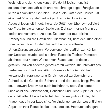
Weisheit und der Kriegskunst. Sie denkt logisch und ist
selbstsicher,- sie läßt sich eher von ihren geistigen Fähigkeiten
leiten als von ihren Gefühlen. Hestia, die Göttin des Herdes, ist
eine Verkörperung der geduldigen Frau, die Ruhe in der
Abgeschiedenheit findet. Hera, die Göttin der Ehe, symbolisiert
die Frau, für die an erster Stelle das Ziel steht, einen Mann zu
finden und verheiratet zu sein. Demeter, der mütterliche
Archetypus und die Göttin der Fruchtbarkeit, hebt den Trieb einer
Frau hervor, ihren Kindern körperliche und spirituelle
Unterstützung zu geben. Persephone, die letztlich zur Königin
der Unterwelt wurde, weil sie ihren Rang als Tochter Demeters
ablehnte, drückt den Wunsch von Frauen aus, anderen zu
gefallen und von anderen gebraucht zu werden. Ihr unterwürfiges
Verhalten und ihre Passivität müssen sich in die Fähigkeit
verwandeln, Verantwortung für sich selbst zu übernehmen.
Aphrodite, die Göttin der Schönheit und der Liebe, bringt Frauen
dazu, sowohl kreativ als auch fruchtbar zu sein. Sie herrscht
über weibliche Leidenschaft, Schönheit und Liebe. Spirituell: Auf
der spirituellen Ebene bedeutet das Traumsymbol Göttin, daß
Frauen dazu in der Lage sind, Verbindungen zu den wesentlichen
Aspekten ihrer Persönlichkeit herzustellen. Hierdurch erlangen