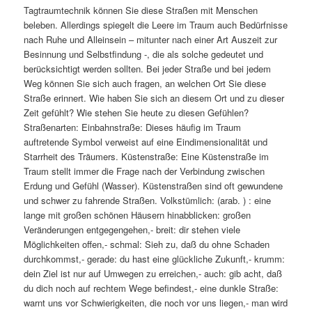
Tagtraumtechnik können Sie diese Straßen mit Menschen
beleben. Allerdings spiegelt die Leere im Traum auch Bedürfnisse
nach Ruhe und Alleinsein – mitunter nach einer Art Auszeit zur
Besinnung und Selbstfindung -, die als solche gedeutet und
berücksichtigt werden sollten. Bei jeder Straße und bei jedem
Weg können Sie sich auch fragen, an welchen Ort Sie diese
Straße erinnert. Wie haben Sie sich an diesem Ort und zu dieser
Zeit gefühlt? Wie stehen Sie heute zu diesen Gefühlen?
Straßenarten: Einbahnstraße: Dieses häufig im Traum
auftretende Symbol verweist auf eine Eindimensionalität und
Starrheit des Träumers. Küstenstraße: Eine Küstenstraße im
Traum stellt immer die Frage nach der Verbindung zwischen
Erdung und Gefühl (Wasser). Küstenstraßen sind oft gewundene
und schwer zu fahrende Straßen. Volkstümlich: (arab. ) : eine
lange mit großen schönen Häusern hinabblicken: großen
Veränderungen entgegengehen,- breit: dir stehen viele
Möglichkeiten offen,- schmal: Sieh zu, daß du ohne Schaden
durchkommst,- gerade: du hast eine glückliche Zukunft,- krumm:
dein Ziel ist nur auf Umwegen zu erreichen,- auch: gib acht, daß
du dich noch auf rechtem Wege befindest,- eine dunkle Straße:
warnt uns vor Schwierigkeiten, die noch vor uns liegen,- man wird