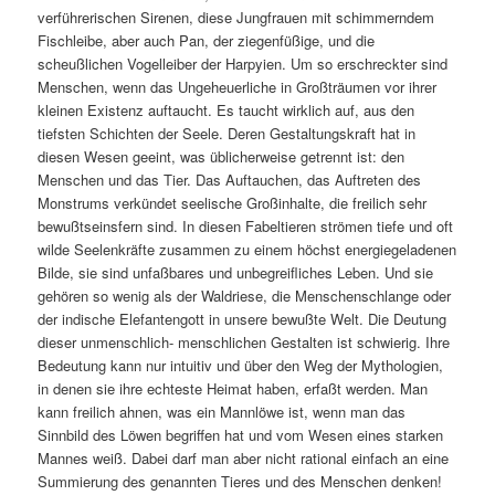
verführerischen Sirenen, diese Jungfrauen mit schimmerndem
Fischleibe, aber auch Pan, der ziegenfüßige, und die
scheußlichen Vogelleiber der Harpyien. Um so erschreckter sind
Menschen, wenn das Ungeheuerliche in Großträumen vor ihrer
kleinen Existenz auftaucht. Es taucht wirklich auf, aus den
tiefsten Schichten der Seele. Deren Gestaltungskraft hat in
diesen Wesen geeint, was üblicherweise getrennt ist: den
Menschen und das Tier. Das Auftauchen, das Auftreten des
Monstrums verkündet seelische Großinhalte, die freilich sehr
bewußtseinsfern sind. In diesen Fabeltieren strömen tiefe und oft
wilde Seelenkräfte zusammen zu einem höchst energiegeladenen
Bilde, sie sind unfaßbares und unbegreifliches Leben. Und sie
gehören so wenig als der Waldriese, die Menschenschlange oder
der indische Elefantengott in unsere bewußte Welt. Die Deutung
dieser unmenschlich- menschlichen Gestalten ist schwierig. Ihre
Bedeutung kann nur intuitiv und über den Weg der Mythologien,
in denen sie ihre echteste Heimat haben, erfaßt werden. Man
kann freilich ahnen, was ein Mannlöwe ist, wenn man das
Sinnbild des Löwen begriffen hat und vom Wesen eines starken
Mannes weiß. Dabei darf man aber nicht rational einfach an eine
Summierung des genannten Tieres und des Menschen denken!