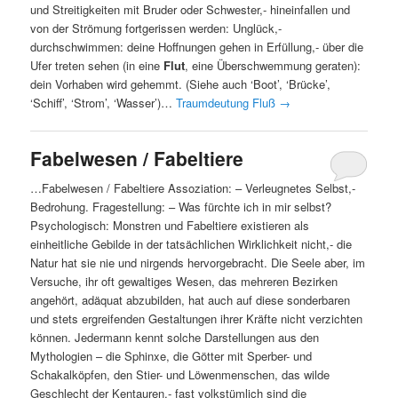
und Streitigkeiten mit Bruder oder Schwester,- hineinfallen und
von der Strömung fortgerissen werden: Unglück,-
durchschwimmen: deine Hoffnungen gehen in Erfüllung,- über die
Ufer treten sehen (in eine
Flut
, eine Überschwemmung geraten):
dein Vorhaben wird gehemmt. (Siehe auch ‘Boot’, ‘Brücke’,
‘Schiff’, ‘Strom’, ‘Wasser’)…
Traumdeutung Fluß
→
Fabelwesen / Fabeltiere
…Fabelwesen / Fabeltiere Assoziation: – Verleugnetes Selbst,-
Bedrohung. Fragestellung: – Was fürchte ich in mir selbst?
Psychologisch: Monstren und Fabeltiere existieren als
einheitliche Gebilde in der tatsächlichen Wirklichkeit nicht,- die
Natur hat sie nie und nirgends hervorgebracht. Die Seele aber, im
Versuche, ihr oft gewaltiges Wesen, das mehreren Bezirken
angehört, adäquat abzubilden, hat auch auf diese sonderbaren
und stets ergreifenden Gestaltungen ihrer Kräfte nicht verzichten
können. Jedermann kennt solche Darstellungen aus den
Mythologien – die Sphinxe, die Götter mit Sperber- und
Schakalköpfen, den Stier- und Löwenmenschen, das wilde
Geschlecht der Kentauren,- fast volkstümlich sind die