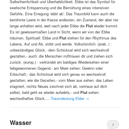
Selbstherrlichkeit und Überheblichkeit. Ebbe ist das Symbol für
seelische Entspannung und die Bemühung eines intensiven
Gefühls. Eine Erregung ‘ebbt ab’. Das Traumbild kann auch die
berühmte Leere in der Kasse andeuten, ein Zustand, der aber nie
lange anhalten wird, weil nach jeder Ebbe die
Flut
wieder kommt.
Es ist gewissermaßen Land in Sicht, wenn wir von der Ebbe
träumen. Spirituell: Ebbe und
Flut
stehen für den Rhythmus des
Lebens, Auf und Ab, stirbt und werde. Volkstümlich: (arab. ) :
unbeständiges Glück,- dein Schicksal wird sich wechselvoll
gestalten,- auch: die Menschen mißtrauen dir und ziehen sich
zurück. (europ.) : verkündet ein baldiges Wiedersehen einer
liebgewonnenen Gegend,- am Meer sehen: Gewinn oder
Erbschaft,- das Schicksal wird sich genau so wechselvoll
gestalten, wie die Gezeiten,- vom Meer aus sehen: das Leben
stagniert, nichts Neues zeichnet sich ab, vertraue auf dich
selbst, bald geht es wieder aufwärts,- und
Flut
sehen:
wechselhaftes Glück….
Traumdeutung Ebbe
→
Wasser
1