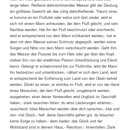
lange leben. Reißend dahinströmendes Wasser gibt der Deutung
ein größeres Gewicht als das ruhig dahinfließende. Träumt einer,
er komme an ein Flußufer oder setze sich dort nieder, wird er
sich mit einem Mann anfreunden, der dem Fluß gleicht, und sein
Nachbar werden. Hat ihn der Fluß beschmutzt oder erschreckt,
wird er entsprechend von dem Mann schikaniert werden,- hat er
aber mit dem Wasser seinen Schmutz abgespült, werden seine
Sorgen und Nöte von dem Mann verscheucht werden. Geht ihm
das Wasser des Flusses bis zum Hals oder gar über den Kopf,
stehen ihm von der erwähnten Person Unterdrückung und Elend
bevor. Gelangt er schwimmend bis zur Flußmitte, wird der Mann
ihn festsetzen und unterdrücken,- nähert er sich dem Land, wird
er entsprechend der Entfernung zum Land von den Übeln befreit
werden. Dünkt es einen, er ertrinke im Fluß, wird er von der Hand
eines Menschen, der dem Fluß gleicht, umgebracht werden.
ausgetreten: einer deiner Verwandten wird Unglück im Geschäft
haben,- stark rauschen hören: du wirst Lästerungen erfahren,-
rauschend: böse Menschen werden über dich sprechen,- klar und
rein: viel Glück,- hell: deine Geschäfte gehen gut, du brauchst
keine Sorge zu haben,- darin baden: das Glück und der
Wohlstand sind in deinem Haus,- Reichtum,- hineinfallen: Zank