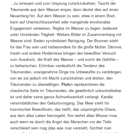
…zu erneuern und zum Ursprung zurückzukehren. Taucht der
Träumende aus dem Wasser empor, dann deutet dies auf einen
Neuanfang hin. Auf dem Wasser zu sein, etwa in einem Boot,
kann auf Unentschlossenheit oder mangelnde emotionales
Engagement verweisen. Reglos im Wasser zu liegen, bedeutet
unter Umständen Trägheit. Weitere Bilder im Zusammenhang mit
Wasser sind: Baden symbolisiert Reinigung. Der Brunnen steht
für das Frau sein und insbesondere für die große Mutter. Dämme,
Inseln und andere Hindernisse bringen den bewußten Versuch
zum Ausdruck, die Kraft des Wasser – und somit die Gefühle –
zu beherrschen. Ertrinken verdeutlicht die Tendenz des
Träumenden, unangenehme Dinge ins Unbewußte zu verdrängen,
von wo sie jedoch mit Macht zurückkehren und drohen, den
Träumenden zu überwältigen.
Flut
en repräsentieren die
chaotische Seite im Träumenden, die gewöhnlich unkontrollierbar
ist und daher seine ganze Aufmerksamkeit verlangt. Kanäle
versinnbildlichen den Geburtsvorgang. Das Meer steht für
kosmisches Bewußtsein, das heißt, das ursprüngliche Chaos,
aus dem alles Leben hervorgeht. Ihm wohnt alles Wissen inne,
auch wenn es durch die Angst des Menschen vor der Tiefe
verschleiert sein mag (das was man versteht, fürchtet man