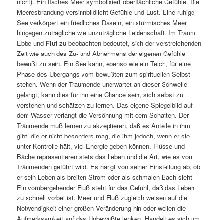
nicht). Ein flaches Meer symbolisiert oberflächliche Gefühle. Die
Meeresbrandung versinnbildlicht Gefühle und Lust. Eine ruhige
See verkörpert ein friedliches Dasein, ein stürmisches Meer
hingegen zuträgliche wie unzuträgliche Leidenschaft. Im Traum
Ebbe und
Flut
zu beobachten bedeutet, sich der verstreichenden
Zeit wie auch des Zu- und Abnehmens der eigenen Gefühle
bewußt zu sein. Ein See kann, ebenso wie ein Teich, für eine
Phase des Übergangs vom bewußten zum spirituellen Selbst
stehen. Wenn der Träumende unerwartet an dieser Schwelle
gelangt, kann dies für ihn eine Chance sein, sich selbst zu
verstehen und schätzen zu lernen. Das eigene Spiegelbild auf
dem Wasser verlangt die Versöhnung mit dem Schatten. Der
Träumende muß lernen zu akzeptieren, daß es Anteile in ihm
gibt, die er nicht besonders mag, die ihm jedoch, wenn er sie
unter Kontrolle hält, viel Energie geben können. Flüsse und
Bäche repräsentieren stets das Leben und die Art, wie es vom
Träumenden geführt wird. Es hängt von seiner Einstellung ab, ob
er sein Leben als breiten Strom oder als schmalen Bach sieht.
Ein vorübergehender Fluß steht für das Gefühl, daß das Leben
zu schnell vorbei ist. Meer und Fluß zugleich weisen auf die
Notwendigkeit einer großen Veränderung hin oder wollen die
Aufmerksamkeit auf das Unbewußte lenken. Handelt es sich um