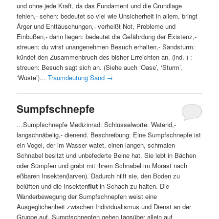
und ohne jede Kraft, da das Fundament und die Grundlage
fehlen,- sehen: bedeutet so viel wie Unsicherheit in allem, bringt
Ärger und Enttäuschungen,- verheißt Not, Probleme und
Einbußen,- darin liegen: bedeutet die Gefährdung der Existenz,-
streuen: du wirst unangenehmen Besuch erhalten,- Sandsturm:
kündet den Zusammenbruch des bisher Erreichten an. (ind. ) :
streuen: Besuch sagt sich an. (Siehe auch ‘Oase’, ‘Sturm’,
‘Wüste’)…
Traumdeutung Sand
→
Sumpfschnepfe
…Sumpfschnepfe Medizinrad: Schlüsselworte: Watend,-
langschnäbelig,- dienend. Beschreibung: Eine Sumpfschnepfe ist
ein Vogel, der im Wasser watet, einen langen, schmalen
Schnabel besitzt und unbefederte Beine hat. Sie lebt in Bächen
oder Sümpfen und gräbt mit ihrem Schnabel im Morast nach
eßbaren Insekten(larven). Dadurch hilft sie, den Boden zu
belüften und die Insekten
flut
in Schach zu halten. Die
Wanderbewegung der Sumpfschnepfen weist eine
Ausgeglichenheit zwischen Individualismus und Dienst an der
Gruppe auf. Sumpfschnepfen gehen tagsüber allein auf