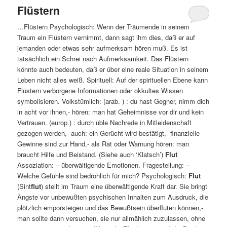
Flüstern
…Flüstern Psychologisch: Wenn der Träumende in seinem
Traum ein Flüstern vernimmt, dann sagt ihm dies, daß er auf
jemanden oder etwas sehr aufmerksam hören muß. Es ist
tatsächlich ein Schrei nach Aufmerksamkeit. Das Flüstern
könnte auch bedeuten, daß er über eine reale Situation in seinem
Leben nicht alles weiß. Spirituell: Auf der spirituellen Ebene kann
Flüstern verborgene Informationen oder okkultes Wissen
symbolisieren. Volkstümlich: (arab. ) : du hast Gegner, nimm dich
in acht vor ihnen,- hören: man hat Geheimnisse vor dir und kein
Vertrauen. (europ.) : durch üble Nachrede in Mitleidenschaft
gezogen werden,- auch: ein Gerücht wird bestätigt,- finanzielle
Gewinne sind zur Hand,- als Rat oder Warnung hören: man
braucht Hilfe und Beistand. (Siehe auch ‘Klatsch’)
Flut
Assoziation: – überwältigende Emotionen. Fragestellung: –
Welche Gefühle sind bedrohlich für mich? Psychologisch:
Flut
(Sint
flut
) stellt im Traum eine überwältigende Kraft dar. Sie bringt
Ängste vor unbewußten psychischen Inhalten zum Ausdruck, die
plötzlich emporsteigen und das Bewußtsein überfluten können,-
man sollte dann versuchen, sie nur allmählich zuzulassen, ohne