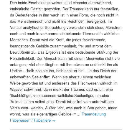
Den beide Erscheinungsweisen sind einander durchwirkend,
einheitliche Gestalt geworden. Der Träumer kann nur feststellen,
da Bedeutendes in ihm wach ist in einer Form, die noch nicht in
das Menschenreich und nicht ins Reich der Tiere gehört. Im
Verlauf analytischer Betrachtung verwandeln sich diese Monstren
nach und nach in vorkommende bekannte Tiere und in wirkliche
Menschen. Damit wird die Kraft, die jenes faszinierende,
beängstigende Gebilde zusammenhielt, frei und strömt dem
Bewußtsein zu. Das Ergebnis ist eine bedeutende Stärkung der
Persönlichkeit. Der Mensch kann mit einem Meerweibe nicht viel
anfangen,- viel eher fängt es mit ihm etwas an und lockt ihn als
Undine – ‘halb zog sie ihn, halb sank er hin’ – in das Reich der
unbewußten Seelen
flut
. Wenn sie aber zu einem wirklichen
Weibe geworden ist und anderseits das Fischwesen wirklich im
Wasser schwimmt, dann merkt der Träumer, daß es um eine
‘fischblütige’, verzaubernde weibliche Seelenfigur, um eine
‘Anima’ in ihm selbst ging. Damit ist er frei vom unfreiwilligen
Verzaubert- werden. Außen lebt, was nach außen gehört, innen
wohnt, was als eigenartiges Gebilde im…
Traumdeutung
Fabelwesen / Fabeltiere
→