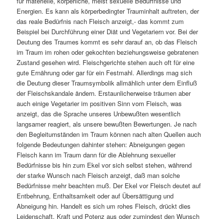
für materielle, körperliche, meist sexuelle Bedürfnisse und
Energien. Es kann als körperbedingter Trauminhalt auftreten, der
das reale Bedürfnis nach Fleisch anzeigt,- das kommt zum
Beispiel bei Durchführung einer Diät und Vegetariern vor. Bei der
Deutung des Traumes kommt es sehr darauf an, ob das Fleisch
im Traum im rohen oder gekochten beziehungsweise gebratenen
Zustand gesehen wird. Fleischgerichte stehen auch oft für eine
gute Ernährung oder gar für ein Festmahl. Allerdings mag sich
die Deutung dieser Traumsymbolik allmählich unter dem Einfluß
der Fleischskandale ändern. Erstaunlicherweise träumen aber
auch einige Vegetarier im positiven Sinn vom Fleisch, was
anzeigt, das die Sprache unseres Unbewußten wesentlich
langsamer reagiert, als unsere bewußten Bewertungen. Je nach
den Begleitumständen im Traum können nach alten Quellen auch
folgende Bedeutungen dahinter stehen: Abneigungen gegen
Fleisch kann im Traum dann für die Ablehnung sexueller
Bedürfnisse bis hin zum Ekel vor sich selbst stehen, während
der starke Wunsch nach Fleisch anzeigt, daß man solche
Bedürfnisse mehr beachten muß. Der Ekel vor Fleisch deutet auf
Entbehrung, Enthaltsamkeit oder auf Übersättigung und
Abneigung hin. Handelt es sich um rohes Fleisch, drückt dies
Leidenschaft, Kraft und Potenz aus oder zumindest den Wunsch