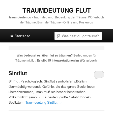
TRAUMDEUTUNG FLUT
traumdeuter.co
- Traumdeutung: Bedeutung der Träume, Wörterbuch
der Träume, Buch der Träume - Online und Kostenlos
Hauptmenü
Suche
Direkt zum Hauptinhalt
Spring zur sekundären Inhalt
Startseite
Was bedeutet es, über
flut
zu träumen?
Bedeutungen für
Träume mit
flut
.
Es gibt 15 Interpretationen im Wörterbuch:
Sintflut
Sint
flut
Psychologisch: Sint
flut
symbolisiert plötzlich
übermächtig werdende Gefühle, die das ganze Seelenleben
überschwemmen,- man muß sie besser beherrschen.
Volkstümlich: (arab. ) : Es besteht große Gefahr für dein
Besitztum.
Traumdeutung Sintflut
→