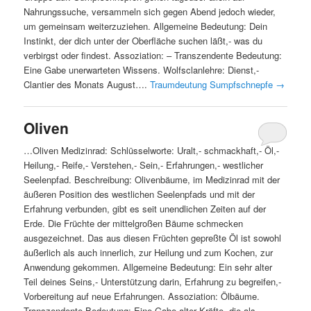
Nahrungssuche, versammeln sich gegen Abend jedoch wieder,
um gemeinsam weiterzuziehen. Allgemeine Bedeutung: Dein
Instinkt, der dich unter der Oberfläche suchen läßt,- was du
verbirgst oder findest. Assoziation: – Transzendente Bedeutung:
Eine Gabe unerwarteten Wissens. Wolfsclanlehre: Dienst,-
Clantier des Monats August….
Traumdeutung Sumpfschnepfe
→
Oliven
…Oliven Medizinrad: Schlüsselworte: Uralt,- schmackhaft,- Öl,-
Heilung,- Reife,- Verstehen,- Sein,- Erfahrungen,- westlicher
Seelenpfad. Beschreibung: Olivenbäume, im Medizinrad mit der
äußeren Position des westlichen Seelenpfads und mit der
Erfahrung verbunden, gibt es seit unendlichen Zeiten auf der
Erde. Die Früchte der mittelgroßen Bäume schmecken
ausgezeichnet. Das aus diesen Früchten gepreßte Öl ist sowohl
äußerlich als auch innerlich, zur Heilung und zum Kochen, zur
Anwendung gekommen. Allgemeine Bedeutung: Ein sehr alter
Teil deines Seins,- Unterstützung darin, Erfahrung zu begreifen,-
Vorbereitung auf neue Erfahrungen. Assoziation: Ölbäume.
Transzendente Bedeutung: Eine Gabe alter Kräfte, die als