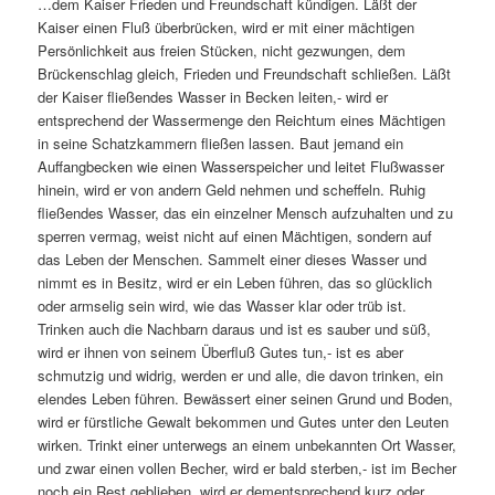
…dem Kaiser Frieden und Freundschaft kündigen. Läßt der
Kaiser einen Fluß überbrücken, wird er mit einer mächtigen
Persönlichkeit aus freien Stücken, nicht gezwungen, dem
Brückenschlag gleich, Frieden und Freundschaft schließen. Läßt
der Kaiser fließendes Wasser in Becken leiten,- wird er
entsprechend der Wassermenge den Reichtum eines Mächtigen
in seine Schatzkammern fließen lassen. Baut jemand ein
Auffangbecken wie einen Wasserspeicher und leitet Flußwasser
hinein, wird er von andern Geld nehmen und scheffeln. Ruhig
fließendes Wasser, das ein einzelner Mensch aufzuhalten und zu
sperren vermag, weist nicht auf einen Mächtigen, sondern auf
das Leben der Menschen. Sammelt einer dieses Wasser und
nimmt es in Besitz, wird er ein Leben führen, das so glücklich
oder armselig sein wird, wie das Wasser klar oder trüb ist.
Trinken auch die Nachbarn daraus und ist es sauber und süß,
wird er ihnen von seinem Überfluß Gutes tun,- ist es aber
schmutzig und widrig, werden er und alle, die davon trinken, ein
elendes Leben führen. Bewässert einer seinen Grund und Boden,
wird er fürstliche Gewalt bekommen und Gutes unter den Leuten
wirken. Trinkt einer unterwegs an einem unbekannten Ort Wasser,
und zwar einen vollen Becher, wird er bald sterben,- ist im Becher
noch ein Rest geblieben, wird er dementsprechend kurz oder