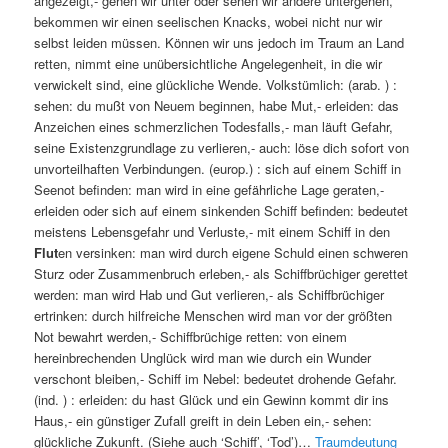
angezeigt,- gehen wir unter oder sehen wir andere untergehen,
bekommen wir einen seelischen Knacks, wobei nicht nur wir
selbst leiden müssen. Können wir uns jedoch im Traum an Land
retten, nimmt eine unübersichtliche Angelegenheit, in die wir
verwickelt sind, eine glückliche Wende. Volkstümlich: (arab. ) :
sehen: du mußt von Neuem beginnen, habe Mut,- erleiden: das
Anzeichen eines schmerzlichen Todesfalls,- man läuft Gefahr,
seine Existenzgrundlage zu verlieren,- auch: löse dich sofort von
unvorteilhaften Verbindungen. (europ.) : sich auf einem Schiff in
Seenot befinden: man wird in eine gefährliche Lage geraten,-
erleiden oder sich auf einem sinkenden Schiff befinden: bedeutet
meistens Lebensgefahr und Verluste,- mit einem Schiff in den
Flut
en versinken: man wird durch eigene Schuld einen schweren
Sturz oder Zusammenbruch erleben,- als Schiffbrüchiger gerettet
werden: man wird Hab und Gut verlieren,- als Schiffbrüchiger
ertrinken: durch hilfreiche Menschen wird man vor der größten
Not bewahrt werden,- Schiffbrüchige retten: von einem
hereinbrechenden Unglück wird man wie durch ein Wunder
verschont bleiben,- Schiff im Nebel: bedeutet drohende Gefahr.
(ind. ) : erleiden: du hast Glück und ein Gewinn kommt dir ins
Haus,- ein günstiger Zufall greift in dein Leben ein,- sehen:
glückliche Zukunft. (Siehe auch ‘Schiff’, ‘Tod’)…
Traumdeutung