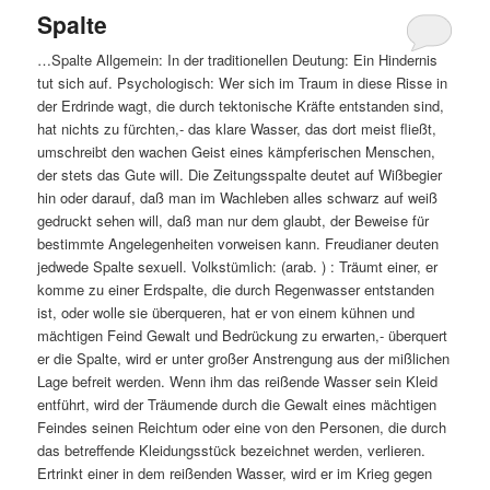
Spalte
…Spalte Allgemein: In der traditionellen Deutung: Ein Hindernis
tut sich auf. Psychologisch: Wer sich im Traum in diese Risse in
der Erdrinde wagt, die durch tektonische Kräfte entstanden sind,
hat nichts zu fürchten,- das klare Wasser, das dort meist fließt,
umschreibt den wachen Geist eines kämpferischen Menschen,
der stets das Gute will. Die Zeitungsspalte deutet auf Wißbegier
hin oder darauf, daß man im Wachleben alles schwarz auf weiß
gedruckt sehen will, daß man nur dem glaubt, der Beweise für
bestimmte Angelegenheiten vorweisen kann. Freudianer deuten
jedwede Spalte sexuell. Volkstümlich: (arab. ) : Träumt einer, er
komme zu einer Erdspalte, die durch Regenwasser entstanden
ist, oder wolle sie überqueren, hat er von einem kühnen und
mächtigen Feind Gewalt und Bedrückung zu erwarten,- überquert
er die Spalte, wird er unter großer Anstrengung aus der mißlichen
Lage befreit werden. Wenn ihm das reißende Wasser sein Kleid
entführt, wird der Träumende durch die Gewalt eines mächtigen
Feindes seinen Reichtum oder eine von den Personen, die durch
das betreffende Kleidungsstück bezeichnet werden, verlieren.
Ertrinkt einer in dem reißenden Wasser, wird er im Krieg gegen