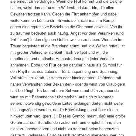
sie erneut zu verdrängen. Wenn die
Flut
kommt und die Deiche
halten, weist das auf unsere Widerstandskraft hin, die allen
Gewalten trotzen kann. Gegen die
Flut
ankämpfen und dabei
weiterkommen könnte ein Hinweis sein, daß man im Kampf
gegen eine repressive Beziehung die Oberhand gewinnt. Von ihr
zu träumen bedeutet auch häufig, Angst vor dem Versinken (und
‘Ertrinken’) in den eigenen Gefühlswellen zu haben. Wer sich im
Traum begeistert in die Brandung stürzt und ‘die Wellen reitet’, ist
mit großer Wahrscheinlichkeit frisch verliebt und will die
emotionale und erotische Herausforderung in jeder Variante
annehmen. Ebbe und
Flut
gelten darüber hinaus als Symbol für
den Rhythmus des Lebens – für Entspannung und Spannung.
Volkstümlich: (arab. ) : sehen oder hineingeraten: Unfrieden mit
nahen Verwandten oder Bekannten,- oder du wirst von Gläubigern
hart bedrängt,- Es kommt sehr Schweres auf dich zu, aber du
wirst es mit Besonnenheit überstehen. auf sich zukommen
sehen: notwendig gewordene Entscheidungen dürfen nicht weiter
hinausgezögert werden, da die Entwicklung sonst über einem
hinwegfluten wird. (pers. ) : Dieses Symbol meint, daß eine große
Gefahr auf den Betreffenden zukommt, und empfiehlt ihm, sich
nicht zu überschätzen und nicht zu sehr auf seine begrenzten
Kräfte zu verlassen. Er sollte sich rechtzeitig überlegen, wer ihm