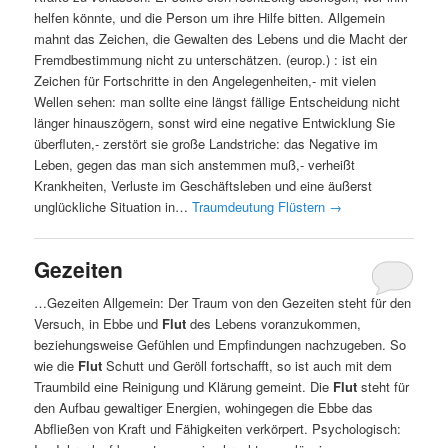
helfen könnte, und die Person um ihre Hilfe bitten. Allgemein
mahnt das Zeichen, die Gewalten des Lebens und die Macht der
Fremdbestimmung nicht zu unterschätzen. (europ.) : ist ein
Zeichen für Fortschritte in den Angelegenheiten,- mit vielen
Wellen sehen: man sollte eine längst fällige Entscheidung nicht
länger hinauszögern, sonst wird eine negative Entwicklung Sie
überfluten,- zerstört sie große Landstriche: das Negative im
Leben, gegen das man sich anstemmen muß,- verheißt
Krankheiten, Verluste im Geschäftsleben und eine äußerst
unglückliche Situation in…
Traumdeutung Flüstern
→
Gezeiten
…Gezeiten Allgemein: Der Traum von den Gezeiten steht für den
Versuch, in Ebbe und
Flut
des Lebens voranzukommen,
beziehungsweise Gefühlen und Empfindungen nachzugeben. So
wie die
Flut
Schutt und Geröll fortschafft, so ist auch mit dem
Traumbild eine Reinigung und Klärung gemeint. Die
Flut
steht für
den Aufbau gewaltiger Energien, wohingegen die Ebbe das
Abfließen von Kraft und Fähigkeiten verkörpert. Psychologisch: