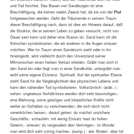
und Tod fürchtet. Das Bauen von Sandburgen ist eine
Beschäftigung, die keinen realen Zweck hat, da sie von der
Flut
fortgewaschen werden. Geht der Träumende in seinem Traum
dieser Beschäftigung nach, dann ist dies ein Hinweis darauf, daß
die Struktur, die er seinem Leben zu geben versucht, nicht von
Dauer sein kann und daher eine Illusion ist. Sand kann oft die
Körnchen symbolisieren, die wir anderen in die Augen streuen
möchten. Wer im Traum einen Sandsturm sieht oder in ihn
hineingerät, wird vielleicht durch den Unverstand seiner
Mitmenschen einen herben Verlust erleiden. Gräbt man sich in
den Sand ein oder liegt man in einer Sandkuhle, untergräbt man
wohl seine eigene Existenz. Spirituell: Auf der spirituellen Ebene
steht Sand für die Vergänglichkeit des physischen Lebens und
kann den nahenden Tod symbolisieren. Volkstümlich: (arab. ) :
sehen: ungewisse Verhältnisse werden dich sehr beunruhigen,-
eine Mahnung, seine geistigen und körperlichen Kräfte nicht
weiter an Vorhaben zu verschwenden, die sich doch nicht
verwirklichen lassen,- darauf gehen: du machst unsichere
Geschäfte,- schaufeln: mit wenig Einsatz hast du hohen
Gewinn,- streuen: du vergeudest dein Vermögen,- im Munde:
man wird dich sehr zornig machen. (europ.) : wie ‘Boden’, aber tot