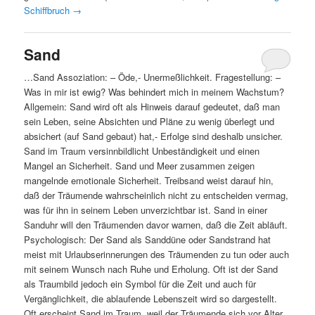
Schiffbruch
→
Sand
…Sand Assoziation: – Öde,- Unermeßlichkeit. Fragestellung: –
Was in mir ist ewig? Was behindert mich in meinem Wachstum?
Allgemein: Sand wird oft als Hinweis darauf gedeutet, daß man
sein Leben, seine Absichten und Pläne zu wenig überlegt und
absichert (auf Sand gebaut) hat,- Erfolge sind deshalb unsicher.
Sand im Traum versinnbildlicht Unbeständigkeit und einen
Mangel an Sicherheit. Sand und Meer zusammen zeigen
mangelnde emotionale Sicherheit. Treibsand weist darauf hin,
daß der Träumende wahrscheinlich nicht zu entscheiden vermag,
was für ihn in seinem Leben unverzichtbar ist. Sand in einer
Sanduhr will den Träumenden davor warnen, daß die Zeit abläuft.
Psychologisch: Der Sand als Sanddüne oder Sandstrand hat
meist mit Urlaubserinnerungen des Träumenden zu tun oder auch
mit seinem Wunsch nach Ruhe und Erholung. Oft ist der Sand
als Traumbild jedoch ein Symbol für die Zeit und auch für
Vergänglichkeit, die ablaufende Lebenszeit wird so dargestellt.
Oft erscheint Sand im Traum, weil der Träumende sich vor Alter