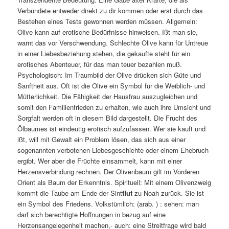
Verbündete entweder direkt zu dir kommen oder erst durch das
Bestehen eines Tests gewonnen werden müssen. Allgemein:
Olive kann auf erotische Bedürfnisse hinweisen. Ißt man sie,
warnt das vor Verschwendung. Schlechte Olive kann für Untreue
in einer Liebesbeziehung stehen, die gekaufte steht für ein
erotisches Abenteuer, für das man teuer bezahlen muß.
Psychologisch: Im Traumbild der Olive drücken sich Güte und
Sanftheit aus. Oft ist die Olive ein Symbol für die Weiblich- und
Mütterlichkeit. Die Fähigkeit der Hausfrau auszugleichen und
somit den Familienfrieden zu erhalten, wie auch ihre Umsicht und
Sorgfalt werden oft in diesem Bild dargestellt. Die Frucht des
Ölbaumes ist eindeutig erotisch aufzufassen. Wer sie kauft und
ißt, will mit Gewalt ein Problem lösen, das sich aus einer
sogenannten verbotenen Liebesgeschichte oder einem Ehebruch
ergibt. Wer aber die Früchte einsammelt, kann mit einer
Herzensverbindung rechnen. Der Olivenbaum gilt im Vorderen
Orient als Baum der Erkenntnis. Spirituell: Mit einem Olivenzweig
kommt die Taube am Ende der Sint
flut
zu Noah zurück. Sie ist
ein Symbol des Friedens. Volkstümlich: (arab. ) : sehen: man
darf sich berechtigte Hoffnungen in bezug auf eine
Herzensangelegenheit machen,- auch: eine Streitfrage wird bald