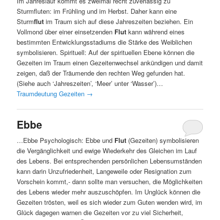
Im Jahreslauf kommt es zweimal recht zuverlässig zu
Sturmfluten: im Frühling und im Herbst. Daher kann eine
Sturm
flut
im Traum sich auf diese Jahreszeiten beziehen. Ein
Vollmond über einer einsetzenden
Flut
kann während eines
bestimmten Entwicklungsstadiums die Stärke des Weiblichen
symbolisieren. Spirituell: Auf der spirituellen Ebene können die
Gezeiten im Traum einen Gezeitenwechsel ankündigen und damit
zeigen, daß der Träumende den rechten Weg gefunden hat.
(Siehe auch ‘Jahreszeiten’, ‘Meer’ unter ‘Wasser’)…
Traumdeutung Gezeiten
→
Ebbe
…Ebbe Psychologisch: Ebbe und
Flut
(Gezeiten) symbolisieren
die Vergänglichkeit und ewige Wiederkehr des Gleichen im Lauf
des Lebens. Bei entsprechenden persönlichen Lebensumständen
kann darin Unzufriedenheit, Langeweile oder Resignation zum
Vorschein kommt,- dann sollte man versuchen, die Möglichkeiten
des Lebens wieder mehr auszuschöpfen. Im Unglück können die
Gezeiten trösten, weil es sich wieder zum Guten wenden wird, im
Glück dagegen warnen die Gezeiten vor zu viel Sicherheit,