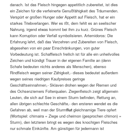
danach. Ist das Fleisch hingegen appetitlich zubereitet, ist dies
ein Zeichen für die verfeinerte Genußfähigkeit des Träumenden.
Verspürt er großen Hunger oder Appetit auf Fleisch, hat er ein
starkes Triebverlangen. Wer es ißt, dem fehlt es an seelischer
Nahrung, irgend etwas kommt bei ihm zu kurz. Grünes Fleisch
kann Korruption oder Verfall symbolisieren. Artemidoros: Die
Erfahrung lehrt, daß das Verzehren und Zubereiten von Fleisch,
abgesehen von ein paar Einschränkungen, von guter
Vorbedeutung ist. Schaffleisch freilich ist für alle ein unheilvolles
Zeichen und kündigt Trauer in der eigenen Familie an (denn
Schafe bedeuten nichts anderes als Menschen), ebenso
Rindfleisch wegen seiner Zähigkeit,- dieses bedeutet außerdem
wegen seines niedrigen Kaufpreises geringe
Geschäftseinnahmen,- Sklaven drohen wegen der Riemen und
des Ochsenziemers Folterqualen. Ziegenfleisch zeigt allgemein
Leuten, die sich auf See in einem Sturm befinden, Rettung an,
allen übrigen schlechte Geschäfte,- den ersteren wendet es die
Gefahren ab, weil man der Sturm
flut
gleichnamige Tiere opfert
(Wortspiel: chimaira = Ziege und cheimon (gesprochen chimon) =
Sturm), den letzteren bringt es wegen des knochigen Fleisches
nur schmale Einkünfte. Am günstigen für jedermann ist