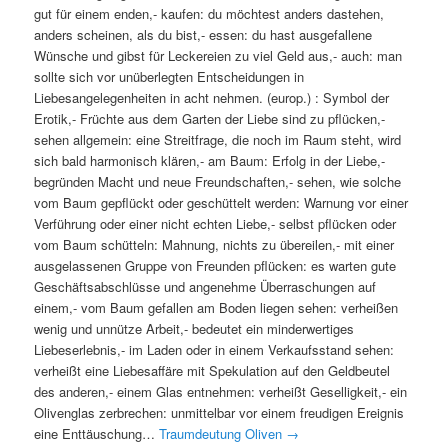
gut für einem enden,- kaufen: du möchtest anders dastehen,
anders scheinen, als du bist,- essen: du hast ausgefallene
Wünsche und gibst für Leckereien zu viel Geld aus,- auch: man
sollte sich vor unüberlegten Entscheidungen in
Liebesangelegenheiten in acht nehmen. (europ.) : Symbol der
Erotik,- Früchte aus dem Garten der Liebe sind zu pflücken,-
sehen allgemein: eine Streitfrage, die noch im Raum steht, wird
sich bald harmonisch klären,- am Baum: Erfolg in der Liebe,-
begründen Macht und neue Freundschaften,- sehen, wie solche
vom Baum gepflückt oder geschüttelt werden: Warnung vor einer
Verführung oder einer nicht echten Liebe,- selbst pflücken oder
vom Baum schütteln: Mahnung, nichts zu übereilen,- mit einer
ausgelassenen Gruppe von Freunden pflücken: es warten gute
Geschäftsabschlüsse und angenehme Überraschungen auf
einem,- vom Baum gefallen am Boden liegen sehen: verheißen
wenig und unnütze Arbeit,- bedeutet ein minderwertiges
Liebeserlebnis,- im Laden oder in einem Verkaufsstand sehen:
verheißt eine Liebesaffäre mit Spekulation auf den Geldbeutel
des anderen,- einem Glas entnehmen: verheißt Geselligkeit,- ein
Olivenglas zerbrechen: unmittelbar vor einem freudigen Ereignis
eine Enttäuschung…
Traumdeutung Oliven
→