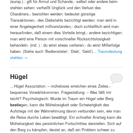
(europ.) : gilt für Armut und Schande,- selbst oder andere beim
stehlen sehen: verheißt Unglück und den Verlust des
Charakters,- bestohlen werden: bedeutet günstige
Transaktionen,- des Diebstahls bezichtigt werden: man wird in
einer Angelegenheit mißverstanden,- doch schließlich wird man
herausfinden, daß einem dies Vorteile bringt,- andere bezichtigen:
man wird eine Person mit vorschneller Rücksichtslosigkeit
behandeln. (ind. ) : du wirst etwas verlieren,- du wirst Mißerfolge
haben. (Siehe auch ‘Bediensteter’, ‘Dieb’, ‘Geld’)…
Traumdeutung
stehlen
→
Hügel
…Hügel Assoziation: – müheloses erreichen eines Zieles,-
bequemes Vorwärtskommen. Fragestellung: – Was fällt mir
leicht? Psychologisch: Wurde im Traum ein Hügel oder Berg
bestie
gen, kann die Mühelosigkeit oder Schwierigkeit des
Aufstiegs mit der Wahrnehmung davon verbunden sein, wie man
die Reise durchs Leben bewältigt. Ein schneller Anstieg kann die
Mühelosigkeit des persönlichen Fortschrittes darstellen. Sich auf
den Berg zu kämpfen, deutet an, daß ein Problem schwer zu