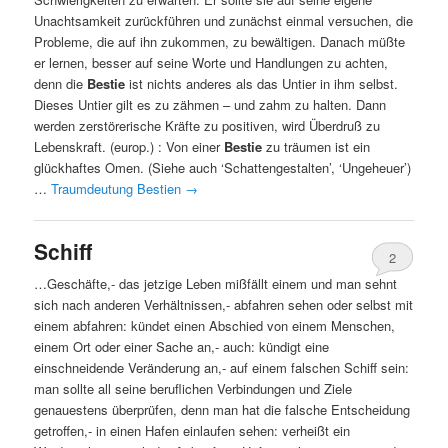
Unachtsamkeit zurückführen und zunächst einmal versuchen, die
Probleme, die auf ihn zukommen, zu bewältigen. Danach müßte
er lernen, besser auf seine Worte und Handlungen zu achten,
denn die
Bestie
ist nichts anderes als das Untier in ihm selbst.
Dieses Untier gilt es zu zähmen – und zahm zu halten. Dann
werden zerstörerische Kräfte zu positiven, wird Überdruß zu
Lebenskraft. (europ.) : Von einer
Bestie
zu träumen ist ein
glückhaftes Omen. (Siehe auch ‘Schattengestalten’, ‘Ungeheuer’)
…
Traumdeutung Bestien
→
Schiff
2
…Geschäfte,- das jetzige Leben mißfällt einem und man sehnt
sich nach anderen Verhältnissen,- abfahren sehen oder selbst mit
einem abfahren: kündet einen Abschied von einem Menschen,
einem Ort oder einer Sache an,- auch: kündigt eine
einschneidende Veränderung an,- auf einem falschen Schiff sein:
man sollte all seine beruflichen Verbindungen und Ziele
genauestens überprüfen, denn man hat die falsche Entscheidung
getroffen,- in einen Hafen einlaufen sehen: verheißt ein