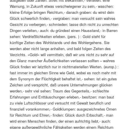
ausgeben oder zahlen: Streit mit Bekannten,- verteilen: eine
Warnung, in Zukunft etwas verschwiegener zu sein,- waschen:
kleine Erfolge bringen Reichtum,- danach graben: du wirst dein
Glück schwerlich finden,- vergraben: man versucht sein wahres
Gesicht zu verbergen,- schmieden: lasse dich nicht zu unrechten
Dingen verleiten,- auch: du gründest einen Hausstand,- in Barren
sehen: Verdrießlichkeiten erleben. (pers. ) : Gold steht für
künftige Zeiten des Wohlstands und des Wohlergehens. Sie
werden aber nicht lange anhalten, und bald folgen Zeiten des
Verzichts. »Gold« will vermitteln, daß wir uns nicht zu sehr auf
den Glanz mancher Äußerlichkeiten verlassen sollten – wahres
Glück finden wir letztlich nur in nichtmateriellen Werten. (europ.) :
fast immer im gleichen Sinne wie Geld, wobei es noch mehr mit
dem Synonym der Flüchtigkeit behaftet ist,- sehen: ist ein gutes
Zeichen und verspricht, daß unsere Unternehmungen glücken
werden,- sehr viel sehen: Traum des Gegenteils,- schlechte
Erfahrungen und Enttäuschungen erleben,- besitzen: man baut
zu viele Luftschlösser und versucht mit Gewalt beruflich und
finanziell vorankommen,- Goldklumpen: ausgezeichnetes Omen
für Reichtum und Ehren,- finden: Glück durch Erbschaft,- man
wird einen Menschen finden, der einen aufrichtig liebt,- auch:
eigene außergewöhnliche Fähigkeiten werden einem Reichtum