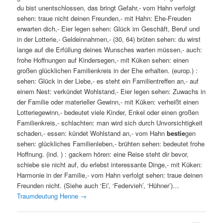
du bist unentschlossen, das bringt Gefahr,- vom Hahn verfolgt
sehen: traue nicht deinen Freunden,- mit Hahn: Ehe-Freuden
erwarten dich,- Eier legen sehen: Glück im Geschäft, Beruf und
in der Lotterie,- Geldeinnahmen,- (30, 64) brüten sehen: du wirst
lange auf die Erfüllung deines Wunsches warten müssen,- auch:
frohe Hoffnungen auf Kindersegen,- mit Küken sehen: einen
großen glücklichen Familienkreis in der Ehe erhalten. (europ.) :
sehen: Glück in der Liebe,- es steht ein Familientreffen an,- auf
einem Nest: verkündet Wohlstand,- Eier legen sehen: Zuwachs in
der Familie oder materieller Gewinn,- mit Küken: verheißt einen
Lotteriegewinn,- bedeutet viele Kinder, Enkel oder einen großen
Familienkreis,- schlachten: man wird sich durch Unvorsichtigkeit
schaden,- essen: kündet Wohlstand an,- vom Hahn
bestie
gen
sehen: glückliches Familienleben,- brühten sehen: bedeutet frohe
Hoffnung. (ind. ) : gackern hören: eine Reise steht dir bevor,
schiebe sie nicht auf, du erlebst interessante Dinge,- mit Küken:
Harmonie in der Familie,- vom Hahn verfolgt sehen: traue deinen
Freunden nicht. (Siehe auch ‘Ei’, ‘Federvieh’, ‘Hühner’)…
Traumdeutung Henne
→