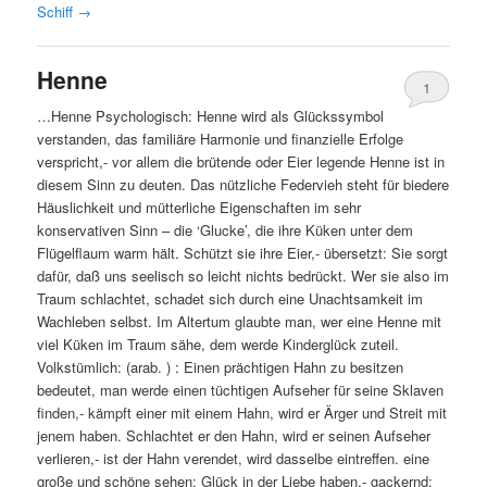
Schiff
→
Henne
1
…Henne Psychologisch: Henne wird als Glückssymbol
verstanden, das familiäre Harmonie und finanzielle Erfolge
verspricht,- vor allem die brütende oder Eier legende Henne ist in
diesem Sinn zu deuten. Das nützliche Federvieh steht für biedere
Häuslichkeit und mütterliche Eigenschaften im sehr
konservativen Sinn – die ‘Glucke’, die ihre Küken unter dem
Flügelflaum warm hält. Schützt sie ihre Eier,- übersetzt: Sie sorgt
dafür, daß uns seelisch so leicht nichts bedrückt. Wer sie also im
Traum schlachtet, schadet sich durch eine Unachtsamkeit im
Wachleben selbst. Im Altertum glaubte man, wer eine Henne mit
viel Küken im Traum sähe, dem werde Kinderglück zuteil.
Volkstümlich: (arab. ) : Einen prächtigen Hahn zu besitzen
bedeutet, man werde einen tüchtigen Aufseher für seine Sklaven
finden,- kämpft einer mit einem Hahn, wird er Ärger und Streit mit
jenem haben. Schlachtet er den Hahn, wird er seinen Aufseher
verlieren,- ist der Hahn verendet, wird dasselbe eintreffen. eine
große und schöne sehen: Glück in der Liebe haben,- gackernd: