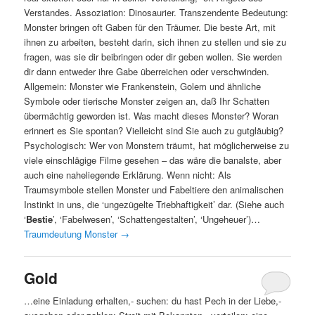
Verstandes. Assoziation: Dinosaurier. Transzendente Bedeutung:
Monster bringen oft Gaben für den Träumer. Die beste Art, mit
ihnen zu arbeiten, besteht darin, sich ihnen zu stellen und sie zu
fragen, was sie dir beibringen oder dir geben wollen. Sie werden
dir dann entweder ihre Gabe überreichen oder verschwinden.
Allgemein: Monster wie Frankenstein, Golem und ähnliche
Symbole oder tierische Monster zeigen an, daß Ihr Schatten
übermächtig geworden ist. Was macht dieses Monster? Woran
erinnert es Sie spontan? Vielleicht sind Sie auch zu gutgläubig?
Psychologisch: Wer von Monstern träumt, hat möglicherweise zu
viele einschlägige Filme gesehen – das wäre die banalste, aber
auch eine naheliegende Erklärung. Wenn nicht: Als
Traumsymbole stellen Monster und Fabeltiere den animalischen
Instinkt in uns, die ‘ungezügelte Triebhaftigkeit’ dar. (Siehe auch
‘
Bestie
’, ‘Fabelwesen’, ‘Schattengestalten’, ‘Ungeheuer’)…
Traumdeutung Monster
→
Gold
…eine Einladung erhalten,- suchen: du hast Pech in der Liebe,-