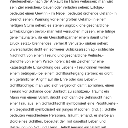
Wiedersehen,- nach der Ankauft im Hafen verlassen: man wird
sein Ziel erreichen,- bauen oder verladen sehen: Erfolge,-
bedeutet einen Gewinn,- im Nebel: bedeutet drohende Gefahr,- in
Seenot sehen: Warnung vor einer großen Gefahr,- in einem
heftigen Sturm sehen: es stehen unglückliche geschäftliche
Entwicklungen bevor,- man wird versuchen müssen, eine Intrige
geheimzuhalten, da ein Geschäftspartner einem damit unter
Druck setzt,- brennendes: verheißt Verluste,- sinken sehen:
unverschuldet droht ein schwerer Schicksalsschlag,- schlechte
Nachricht von einem Freund und geschäftliche Verluste,-
Berichte von einem Wrack hören: ist ein Zeichen für eine
katastrophale Entwicklung des Lebens,- Freundinnen werden
einem betrügen,- bei einem Schiffsuntergang sterben: es droht
ein gefährlicher Angriff auf die Ehre oder das Leben,-
Schiffbrüchige: man wird sich vergeblich damit abmühen, einen
Freund vor Schande oder Bankrott zu schützen,- Träumt ein
Mann von einem Schiff, drückt sich darin die Sehnsucht nach
einer Frau aus: ein Schlachtschiff symbolisiert eine Prostituierte,-
ein Segelschiff symbolisiert ein junges Mädchen. (ind. ) : Schiffe
bedeuten verschiedene Personen. Träumt jemand, er sterbe an
Bord eines Schiffes, bedeutet der Tod daselbst Leben und
Befreiung von Not und Elend. Belädt jemand ein Schiff mit