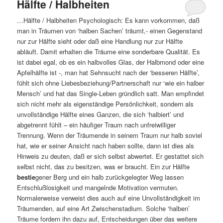
Hälfte / Halbheiten
…Hälfte / Halbheiten Psychologisch: Es kann vorkommen, daß
man in Träumen von ‘halben Sachen’ träumt,- einen Gegenstand
nur zur Hälfte sieht oder daß eine Handlung nur zur Hälfte
abläuft. Damit erhalten die Träume eine sonderbare Qualität. Es
ist dabei egal, ob es ein halbvolles Glas, der Halbmond oder eine
Apfelhälfte ist -, man hat Sehnsucht nach der ‘besseren Hälfte’,
fühlt sich ohne Liebesbeziehung/Partnerschaft nur ‘wie ein halber
Mensch’ und hat das Single-Leben gründlich satt. Man empfindet
sich nicht mehr als eigenständige Persönlichkeit, sondern als
unvollständige Hälfte eines Ganzen, die sich ‘halbiert’ und
abgetrennt fühlt – ein häufiger Traum nach unfreiwilliger
Trennung. Wenn der Träumende in seinem Traum nur halb soviel
hat, wie er seiner Ansicht nach haben sollte, dann ist dies als
Hinweis zu deuten, daß er sich selbst abwertet. Er gestattet sich
selbst nicht, das zu besitzen, was er braucht. Ein zur Hälfte
bestie
gener Berg und ein halb zurückgelegter Weg lassen
Entschlußlosigkeit und mangelnde Motivation vermuten.
Normalerweise verweist dies auch auf eine Unvollständigkeit im
Träumenden, auf eine Art Zwischenstadium. Solche ‘halben’
Träume fordern ihn dazu auf, Entscheidungen über das weitere