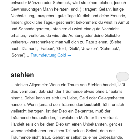
entweder Münzen oder Schmuck, wird sie einen reichen, jedoch
Gewinnsüchtigen Mann heiraten. (ind. ) : tragen: Gefahr, listige
Nachstellung,- ausgeben: gute Tage für dich und deine Freunde,-
finden: glückliche Tage,- geschenkt bekommen: du wirst in Armut
und Schande geraten,- stehlen: du wirst eine gute Nachricht
erhalten,- verlieren: du wirst die Achtung oder deine Geliebte
verlieren,- verschenken: man will dich zu Rate ziehen. (Siehe
auch ‘Diamant’, ‘Farben’, ‘Geld’, ‘Gelb’, ‘Juwelen’, ‘Schmuck’,
‘Sonne’)…
Traumdeutung Gold
→
stehlen
…stehlen Allgemein: Wenn ein Traum von Stehlen handelt, läßt
dies vermuten, daß sich der Träumende etwas ohne Erlaubnis
nimmt. Dabei kann es sich um Liebe, Geld oder Gelegenheiten
handeln. Wenn jemand den Träumenden
bestie
hlt, fühlt er sich
vielleicht betrogen. Ist der Dieb ein Bekannter, muß der
Träumende herausfinden, in welchem Maße er ihm vertraut.
Handelt es sich bei dem Dieb um einen Unbekannten, geht es
wahrscheinlich eher um einen Teil seines Selbst, dem der
Träumende nicht traut. Gehört er selbst zu einer Diebesbande,