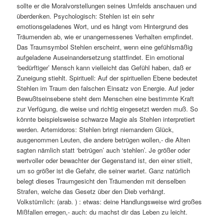
sollte er die Moralvorstellungen seines Umfelds anschauen und
überdenken. Psychologisch: Stehlen ist ein sehr
emotionsgeladenes Wort, und es hängt vom Hintergrund des
Träumenden ab, wie er unangemessenes Verhalten empfindet.
Das Traumsymbol Stehlen erscheint, wenn eine gefühlsmäßig
aufgeladene Auseinandersetzung stattfindet. Ein emotional
‘bedürftiger’ Mensch kann vielleicht das Gefühl haben, daß er
Zuneigung stiehlt. Spirituell: Auf der spirituellen Ebene bedeutet
Stehlen im Traum den falschen Einsatz von Energie. Auf jeder
Bewußtseinsebene steht dem Menschen eine bestimmte Kraft
zur Verfügung, die weise und richtig eingesetzt werden muß. So
könnte beispielsweise schwarze Magie als Stehlen interpretiert
werden. Artemidoros: Stehlen bringt niemandem Glück,
ausgenommen Leuten, die andere betrügen wollen,- die Alten
sagten nämlich statt ‘betrügen’ auch ‘stehlen’. Je größer oder
wertvoller oder bewachter der Gegenstand ist, den einer stielt,
um so größer ist die Gefahr, die seiner wartet. Ganz natürlich
belegt dieses Traumgesicht den Träumenden mit denselben
Strafen, welche das Gesetz über den Dieb verhängt.
Volkstümlich: (arab. ) : etwas: deine Handlungsweise wird großes
Mißfallen erregen,- auch: du machst dir das Leben zu leicht.