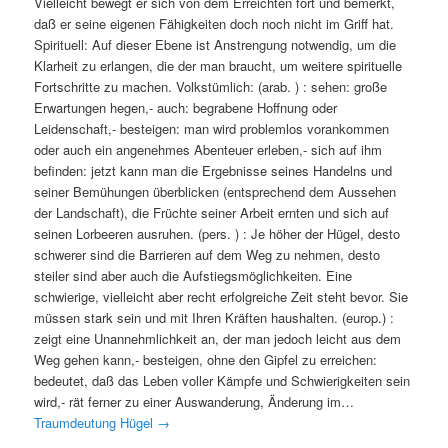
Vielleicht bewegt er sich von dem Erreichten fort und bemerkt,
daß er seine eigenen Fähigkeiten doch noch nicht im Griff hat.
Spirituell: Auf dieser Ebene ist Anstrengung notwendig, um die
Klarheit zu erlangen, die der man braucht, um weitere spirituelle
Fortschritte zu machen. Volkstümlich: (arab. ) : sehen: große
Erwartungen hegen,- auch: begrabene Hoffnung oder
Leidenschaft,- besteigen: man wird problemlos vorankommen
oder auch ein angenehmes Abenteuer erleben,- sich auf ihm
befinden: jetzt kann man die Ergebnisse seines Handelns und
seiner Bemühungen überblicken (entsprechend dem Aussehen
der Landschaft), die Früchte seiner Arbeit ernten und sich auf
seinen Lorbeeren ausruhen. (pers. ) : Je höher der Hügel, desto
schwerer sind die Barrieren auf dem Weg zu nehmen, desto
steiler sind aber auch die Aufstiegsmöglichkeiten. Eine
schwierige, vielleicht aber recht erfolgreiche Zeit steht bevor. Sie
müssen stark sein und mit Ihren Kräften haushalten. (europ.) :
zeigt eine Unannehmlichkeit an, der man jedoch leicht aus dem
Weg gehen kann,- besteigen, ohne den Gipfel zu erreichen:
bedeutet, daß das Leben voller Kämpfe und Schwierigkeiten sein
wird,- rät ferner zu einer Auswanderung, Änderung im…
Traumdeutung Hügel
→