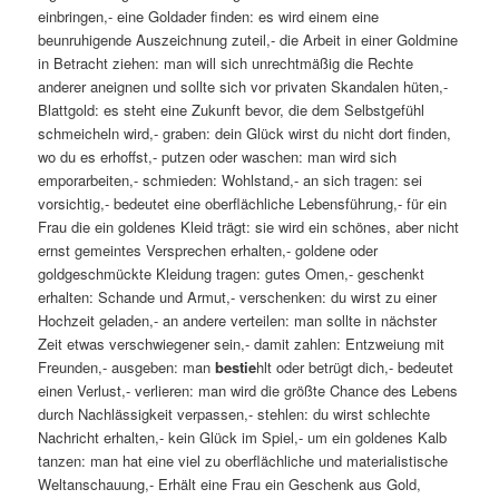
einbringen,- eine Goldader finden: es wird einem eine
beunruhigende Auszeichnung zuteil,- die Arbeit in einer Goldmine
in Betracht ziehen: man will sich unrechtmäßig die Rechte
anderer aneignen und sollte sich vor privaten Skandalen hüten,-
Blattgold: es steht eine Zukunft bevor, die dem Selbstgefühl
schmeicheln wird,- graben: dein Glück wirst du nicht dort finden,
wo du es erhoffst,- putzen oder waschen: man wird sich
emporarbeiten,- schmieden: Wohlstand,- an sich tragen: sei
vorsichtig,- bedeutet eine oberflächliche Lebensführung,- für ein
Frau die ein goldenes Kleid trägt: sie wird ein schönes, aber nicht
ernst gemeintes Versprechen erhalten,- goldene oder
goldgeschmückte Kleidung tragen: gutes Omen,- geschenkt
erhalten: Schande und Armut,- verschenken: du wirst zu einer
Hochzeit geladen,- an andere verteilen: man sollte in nächster
Zeit etwas verschwiegener sein,- damit zahlen: Entzweiung mit
Freunden,- ausgeben: man
bestie
hlt oder betrügt dich,- bedeutet
einen Verlust,- verlieren: man wird die größte Chance des Lebens
durch Nachlässigkeit verpassen,- stehlen: du wirst schlechte
Nachricht erhalten,- kein Glück im Spiel,- um ein goldenes Kalb
tanzen: man hat eine viel zu oberflächliche und materialistische
Weltanschauung,- Erhält eine Frau ein Geschenk aus Gold,