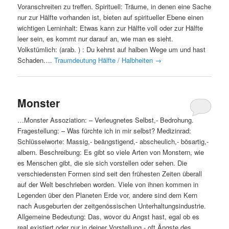
Voranschreiten zu treffen. Spirituell: Träume, in denen eine Sache
nur zur Hälfte vorhanden ist, bieten auf spiritueller Ebene einen
wichtigen Lerninhalt: Etwas kann zur Hälfte voll oder zur Hälfte
leer sein, es kommt nur darauf an, wie man es sieht.
Volkstümlich: (arab. ) : Du kehrst auf halben Wege um und hast
Schaden….
Traumdeutung Hälfte / Halbheiten
→
Monster
…Monster Assoziation: – Verleugnetes Selbst,- Bedrohung.
Fragestellung: – Was fürchte ich in mir selbst? Medizinrad:
Schlüsselworte: Massig,- beängstigend,- abscheulich,- bösartig,-
albern. Beschreibung: Es gibt so viele Arten von Monstern, wie
es Menschen gibt, die sie sich vorstellen oder sehen. Die
verschiedensten Formen sind seit den frühesten Zeiten überall
auf der Welt beschrieben worden. Viele von ihnen kommen in
Legenden über den Planeten Erde vor, andere sind dem Kern
nach Ausgeburten der zeitgenössischen Unterhaltungsindustrie.
Allgemeine Bedeutung: Das, wovor du Angst hast, egal ob es
real existiert oder nur in deiner Vorstellung,- oft Ängste des