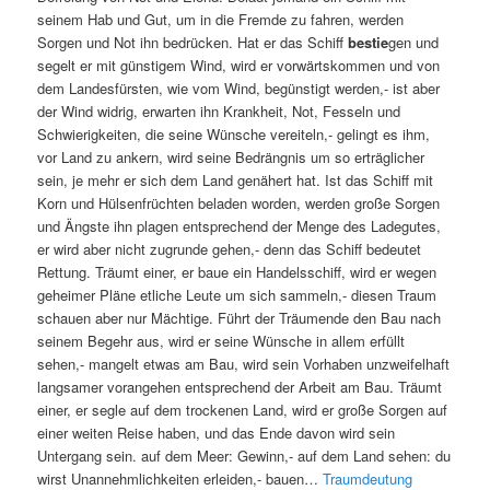
seinem Hab und Gut, um in die Fremde zu fahren, werden
Sorgen und Not ihn bedrücken. Hat er das Schiff
bestie
gen und
segelt er mit günstigem Wind, wird er vorwärtskommen und von
dem Landesfürsten, wie vom Wind, begünstigt werden,- ist aber
der Wind widrig, erwarten ihn Krankheit, Not, Fesseln und
Schwierigkeiten, die seine Wünsche vereiteln,- gelingt es ihm,
vor Land zu ankern, wird seine Bedrängnis um so erträglicher
sein, je mehr er sich dem Land genähert hat. Ist das Schiff mit
Korn und Hülsenfrüchten beladen worden, werden große Sorgen
und Ängste ihn plagen entsprechend der Menge des Ladegutes,
er wird aber nicht zugrunde gehen,- denn das Schiff bedeutet
Rettung. Träumt einer, er baue ein Handelsschiff, wird er wegen
geheimer Pläne etliche Leute um sich sammeln,- diesen Traum
schauen aber nur Mächtige. Führt der Träumende den Bau nach
seinem Begehr aus, wird er seine Wünsche in allem erfüllt
sehen,- mangelt etwas am Bau, wird sein Vorhaben unzweifelhaft
langsamer vorangehen entsprechend der Arbeit am Bau. Träumt
einer, er segle auf dem trockenen Land, wird er große Sorgen auf
einer weiten Reise haben, und das Ende davon wird sein
Untergang sein. auf dem Meer: Gewinn,- auf dem Land sehen: du
wirst Unannehmlichkeiten erleiden,- bauen…
Traumdeutung