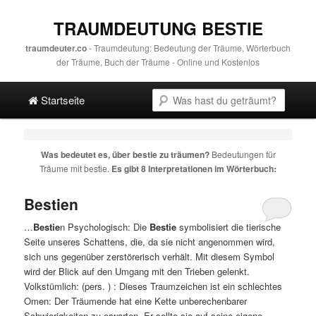
TRAUMDEUTUNG BESTIE
traumdeuter.co
- Traumdeutung: Bedeutung der Träume, Wörterbuch
der Träume, Buch der Träume - Online und Kostenlos
Hauptmenü
Suche
Direkt zum Hauptinhalt
Spring zur sekundären Inhalt
Startseite
Was bedeutet es, über
bestie
zu träumen?
Bedeutungen für
Träume mit
bestie
.
Es gibt 8 Interpretationen im Wörterbuch:
Bestien
…
Bestie
n Psychologisch: Die
Bestie
symbolisiert die tierische
Seite unseres Schattens, die, da sie nicht angenommen wird,
sich uns gegenüber zerstörerisch verhält. Mit diesem Symbol
wird der Blick auf den Umgang mit den Trieben gelenkt.
Volkstümlich: (pers. ) : Dieses Traumzeichen ist ein schlechtes
Omen: Der Träumende hat eine Kette unberechenbarer
Schwierigkeiten zu erwarten. Er sollte sie auf seine eigene