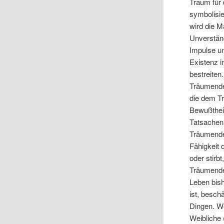
Traum für 
symbolisie
wird die 
Unverstän
Impulse un
Existenz i
bestreiten
Träumende
die dem T
Bewußthei
Tatsachen
Träumende
Fähigkeit 
oder stirb
Träumenden
Leben bis
ist, besch
Dingen. We
Weibliche 