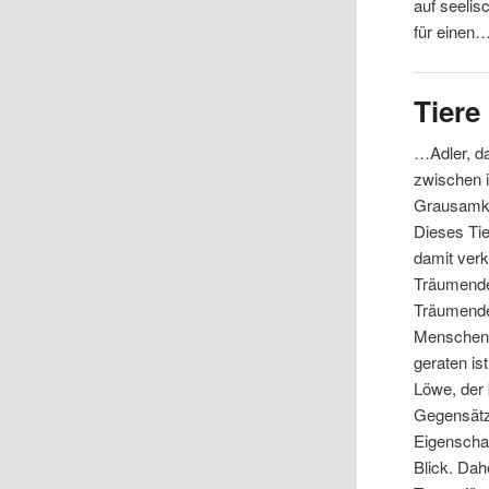
auf seelis
für einen
Tiere
…Adler, d
zwischen i
Grausamkei
Dieses Tie
damit ver
Träumende 
Träumende 
Menschen f
geraten is
Löwe, der 
Gegensätze
Eigenschaf
Blick. Dah