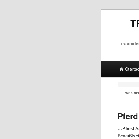
T
traumde
Hauptmenü
Direkt 
Spring 
Startse
Was bed
Pferd
…
Pferd
As
Bewußtsei