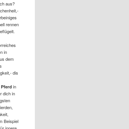
ich aus?
ichenheit,-
erbeiniges
ell rennen
flügelt.
erreiches
n in
aus dem
s
gkeit,- dis
e
Pferd
in
 dich in
igsten
ierden,
keit,
m Beispiel
für innere