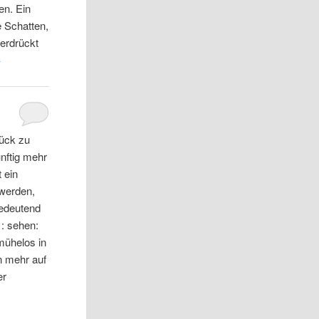
en. Ein
e Schatten,
terdrückt
→
lück zu
nftig mehr
 ein
 werden,
bedeutend
 : sehen:
 mühelos in
n mehr auf
er