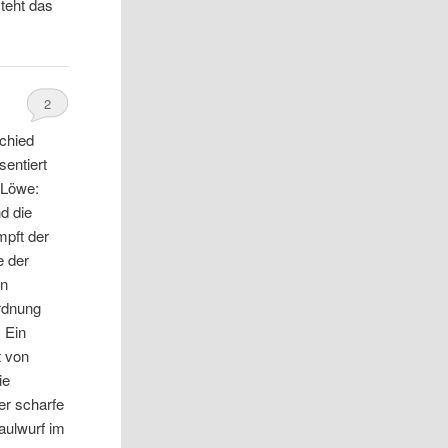
teht das
2
chied
sentiert
 Löwe:
d die
pft der
e der
en
ordnung
 Ein
t von
ie
der scharfe
Maulwurf im