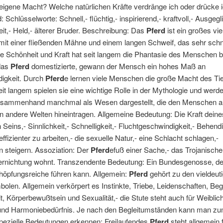
eigene Macht? Welche natürlichen Kräfte verdränge ich oder drücke 
 Schlüsselworte: Schnell,- flüchtig,- inspirierend,- kraftvoll,- Ausgegl
it,- Held,- älterer Bruder. Beschreibung: Das
Pferd
ist ein großes vi
mit einer fließenden Mähne und einem langen Schweif, das sehr schn
e Schönheit und Kraft hat seit langem die Phantasie des Menschen be
das
Pferd
domestizierte, gewann der Mensch ein hohes Maß an
igkeit. Durch
Pferd
e lernen viele Menschen die große Macht des Ti
it langem spielen sie eine wichtige Rolle in der Mythologie und werde
sammenhand manchmal als Wesen dargestellt, die den Menschen 
in andere Welten hineintragen. Allgemeine Bedeutung: Die Kraft deine
n Seins,- Sinnlichkeit,- Schnelligkeit,- Fluchtgeschwindigkeit,- Behendi
effizienter zu arbeiten,- die sexuelle Natur,- eine Schlacht schlagen,-
n steigern. Assoziation: Der
Pferd
efuß einer Sache,- das Trojanisch
ernichtung wohnt. Transzendente Bedeutung: Ein Bundesgenosse, der
höpfungsreiche führen kann. Allgemein:
Pferd
gehört zu den vieldeut
len. Allgemein verkörpert es Instinkte, Triebe, Leidenschaften, Beg
it, Körperbewußtsein und Sexualität,- die Stute steht auch für Weiblich
und Harmoniebedürfnis. Je nach den Begleitumständen kann man zu
pezielle Bedeutungen erkennen: Freilaufendes
Pferd
steht allgemein 