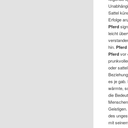
Unabhängig
Sattel kün
Erfolge an
Pferd
sign
leicht übe
verstande
hin.
Pferd
Pferd
vor 
prunkvoll
oder satte
Beziehun
es je gab
wärmte, s
die Bedeut
Menschen,
Geistigen.
des unges
mit seinem