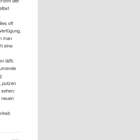
e Form der
elbst
n
ies oft
 Verfügung,
nn man
ch eine
en läßt.
räumende
g
n, putzen
: sehen:
s neuen
nheit.