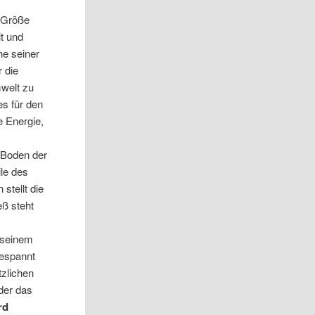
e Größe
t und
he seiner
 die
mwelt zu
es für den
e Energie,
 Boden der
ile des
 stellt die
eß steht
 seinem
espannt
tzlichen
der das
rd