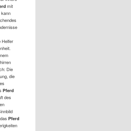
erd
mit
d
kann
rechendes
ndernisse
 Helfer
nheit.
einem
hirren
ch: Die
ung, die
 es
as
Pferd
ft des
hen
innbild
 das
Pferd
erigkeiten