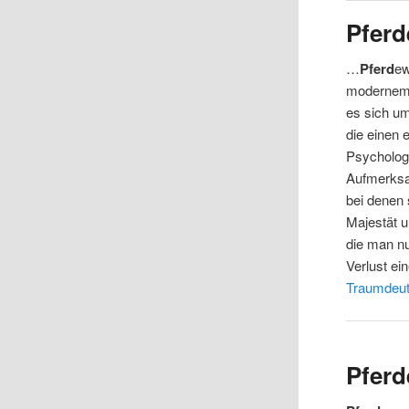
Pfer
…
Pferd
ew
modernem 
es sich u
die einen 
Psychologi
Aufmerksa
bei denen 
Majestät u
die man nu
Verlust ei
Traumdeu
Pferd