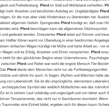
keit und Freiheitsdrang.
Pferd
im Stall soll Wohlstand verheißen.
Pf
digt mehr Ansehen und beruflichen Aufstieg an. Ungebändigtes
Pfer
zeigen, für die man aber viele Hindernisse zu überwinden hat. Ausb
alisiert allgemein Gefahr. Springendes
Pferd
kündigt an, daß man Hi
rwinden wird.
Pferd
beschlagen kann als allgemeines Glückssymbol
n und gedeutet werden. Dressiertes
Pferd
weist auf Gönner und treue
am Halfter führen warnt vor Übereilung in einer bestimmten Angelege
einem einfachen Wagen kündigt viel Mühe und harte Arbeit an,- vor 
en Wagen soll es Erfolg, Ansehen und Ehren versprechen.
Pferd
ansc
ln steht für den glücklichen Beginn eines Unternehmens. Psychologis
g zwischen
Pferd
und Reiter war wohl die engste Mensch-Tier-Bezieh
. Das
Pferd
diente dem Menschen nicht nur als Fortbewegungsmittel,
chützte und nährte ihn auch. In Sagen, Mythen und Märchen hatte d
ung von Lebenskraft. Sie ist die ursprüngliche, elementare Lebenskra
 archetypisches Symbol des weiblich Mütterlichen wie des männlic
 Es ist in seinem Lauf unbändig und ungezügelt und von daher auch S
tümen Temperaments, das nicht nur in Sexträumen erscheint. Wenn
 Traumreiter eine Einheit bildet, ergeben sich für diesen kaum Schwi