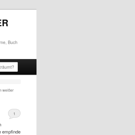
 P
ume, Buch
m weißer
1
n
e empfinde