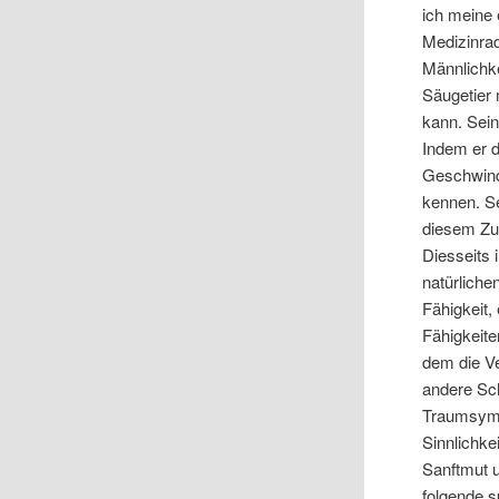
ich meine 
Medizinrad:
Männlichke
Säugetier 
kann. Sein
Indem er 
Geschwind
kennen. Se
diesem Zu
Diesseits 
natürliche
Fähigkeit, 
Fähigkeite
dem die V
andere Sc
Traumsymbo
Sinnlichke
Sanftmut 
folgende s