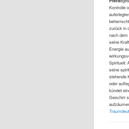
Pferd
eges
Kontrolle 
auferlegt
beherrscht
zurück in 
nach dem e
seine Kraf
Energie au
wirkungsvo
Spirituell
seine spir
stehende K
oder aufle
kündet ein
Geschirr s
aufzäumen 
Traumdeut