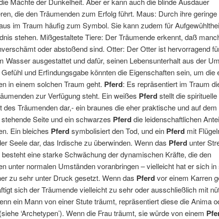
die Mächte der Dunkelheit. Aber er kann auch die blinde Ausdauer
ren, die den Träumenden zum Erfolg führt. Maus: Durch ihre gering
Maus im Traum häufig zum Symbol. Sie kann zudem für Aufgewühlthei
dnis stehen. Mißgestaltete Tiere: Der Träumende erkennt, daß manc
verschämt oder abstoßend sind. Otter: Der Otter ist hervorragend für
m Wasser ausgestattet und dafür, seinen Lebensunterhalt aus der U
. Gefühl und Erfindungsgabe könnten die Eigenschaften sein, um die 
n in einem solchen Traum geht.
Pferd
: Es repräsentiert im Traum di
räumenden zur Verfügung steht. Ein weißes
Pferd
stellt die spirituelle
t des Träumenden dar,- ein braunes die eher praktische und auf dem
 stehende Seite und ein schwarzes
Pferd
die leidenschaftlichen Ante
n. Ein bleiches
Pferd
symbolisiert den Tod, und ein
Pferd
mit Flügeln
der Seele dar, das Irdische zu überwinden. Wenn das
Pferd
unter Str
t, besteht eine starke Schwächung der dynamischen Kräfte, die den
 unter normalen Umständen voranbringen – vielleicht hat er sich in
her zu sehr unter Druck gesetzt. Wenn das
Pferd
vor einem Karren g
äftigt sich der Träumende vielleicht zu sehr oder ausschließlich mit nü
nn ein Mann von einer Stute träumt, repräsentiert diese die Anima o
(siehe ‘Archetypen’). Wenn die Frau träumt, sie würde von einem
Pfe