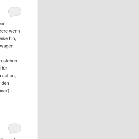
ber
dere wenn
ise hin,
ewagen.
zustehen,
 für
 auftun,
r den
Reise’)…