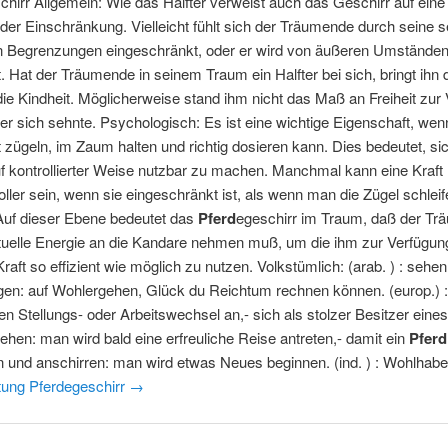
chirr Allgemein: Wie das Halfter verweist auch das Geschirr auf ein
oder Einschränkung. Vielleicht fühlt sich der Träumende durch seine s
en Begrenzungen eingeschränkt, oder er wird von äußeren Umstände
. Hat der Träumende in seinem Traum ein Halfter bei sich, bringt ihn d
die Kindheit. Möglicherweise stand ihm nicht das Maß an Freiheit zur
r sich sehnte. Psychologisch: Es ist eine wichtige Eigenschaft, we
t zügeln, im Zaum halten und richtig dosieren kann. Dies bedeutet, si
f kontrollierter Weise nutzbar zu machen. Manchmal kann eine Kraft
ller sein, wenn sie eingeschränkt ist, als wenn man die Zügel schleif
: Auf dieser Ebene bedeutet das
Pferd
egeschirr im Traum, daß der T
ituelle Energie an die Kandare nehmen muß, um die ihm zur Verfügun
raft so effizient wie möglich zu nutzen. Volkstümlich: (arab. ) : sehe
gen: auf Wohlergehen, Glück du Reichtum rechnen können. (europ.) 
en Stellungs- oder Arbeitswechsel an,- sich als stolzer Besitzer eine
ehen: man wird bald eine erfreuliche Reise antreten,- damit ein
Pferd
und anschirren: man wird etwas Neues beginnen. (ind. ) : Wohlhabe
ung Pferdegeschirr
→