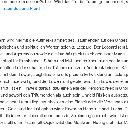
chem oder sexuellem Gebiet. Wird das Tier im Traum gut behandelt, s
…
Traumdeutung Pferd
→
ann wird hiermit die Aufmerksamkeit des Träumenden auf den Unters
rdischen und spirituellen Werten gelenkt. Leopard: Der Leopard reprä
t und Aggression sowie die Hinterhältigkeit falsch genutzter Macht.
r steht für Erhabenheit, Stärke und Mut, und es kann auch das Ich un
knüpften Leidenschaften des Träumenden zum Ausdruck bringen. Käm
mit dem Löwen, zeigt dies eine erfolgreiche Entwicklung an, solang
nicht überwältigt und der Löwe nicht getötet wird. Ein Löwe, der ein
rißt, ist ein Hinweis darauf, daß eine Seite der Persönlichkeit in Un
t und sowohl den Träumenden als auch sein Umfeld Risiken aussetzt.
bei einem Lamm liegt, symbolisiert eine Einheit oder die Vereinbarkei
n. Geist und Instinkt gehen wider Erwarten Hand in Hand. Luchs: D
t, die in erster Linie mit dem Luchs in Verbindung gebracht wird, ist 
er stellt er im Traum oft Objektivität dar. Maulwurf: Häufig steht der 