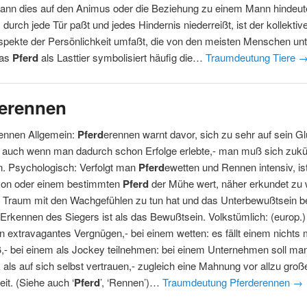
kann dies auf den Animus oder die Beziehung zu einem Mann hindeut
s durch jede Tür paßt und jedes Hindernis niederreißt, ist der kollektiv
spekte der Persönlichkeit umfaßt, die von den meisten Menschen un
Das
Pferd
als Lasttier symbolisiert häufig die…
Traumdeutung Tiere
derennen
ennen Allgemein:
Pferd
erennen warnt davor, sich zu sehr auf sein G
, auch wenn man dadurch schon Erfolge erlebte,- man muß sich zukü
n. Psychologisch: Verfolgt man
Pferd
ewetten und Rennen intensiv, ist
on oder einem bestimmten
Pferd
der Mühe wert, näher erkundet zu
er Traum mit den Wachgefühlen zu tun hat und das Unterbewußtsein 
Erkennen des Siegers ist als das Bewußtsein. Volkstümlich: (europ.)
in extravagantes Vergnügen,- bei einem wetten: es fällt einem nichts
,- bei einem als Jockey teilnehmen: bei einem Unternehmen soll ma
 als auf sich selbst vertrauen,- zugleich eine Mahnung vor allzu groß
eit. (Siehe auch ‘
Pferd
’, ‘Rennen’)…
Traumdeutung Pferderennen
→