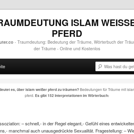
RAUMDEUTUNG ISLAM WEISSER
FERD
uter.co
- Traumdeutung: Bedeutung der Träume, Wörterbuch der Trä
der Träume - Online und Kostenlos
Suche
zum Hauptinhalt
zur sekundären Inhalt
ite
eutet es, über
islam weißer pferd
zu träumen?
Bedeutungen für Träume mit
isla
pferd
.
Es gibt 152 Interpretationen im Wörterbuch:
soziation: – schnell,- in der Regel elegant,- Gefühl eines entwickelte
ns,- manchmal auch unausgedrückte Sexualität. Fragestellung: – Wi