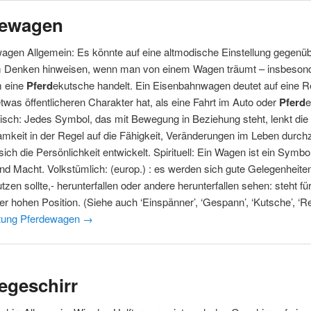
dewagen
agen Allgemein: Es könnte auf eine altmodische Einstellung gegenü
Denken hinweisen, wenn man von einem Wagen träumt – insbeson
m eine
Pferd
ekutsche handelt. Ein Eisenbahnwagen deutet auf eine Re
etwas öffentlicheren Charakter hat, als eine Fahrt im Auto oder
Pferd
sch: Jedes Symbol, das mit Bewegung in Beziehung steht, lenkt die
mkeit in der Regel auf die Fähigkeit, Veränderungen im Leben durch
sich die Persönlichkeit entwickelt. Spirituell: Ein Wagen ist ein Symbol
nd Macht. Volkstümlich: (europ.) : es werden sich gute Gelegenheiten
tzen sollte,- herunterfallen oder andere herunterfallen sehen: steht fü
ner hohen Position. (Siehe auch ‘Einspänner’, ‘Gespann’, ‘Kutsche’, ‘
tung Pferdewagen
→
egeschirr