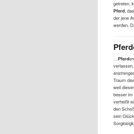
getreten, 
Pferd
, da
der jene A
werden. 
Pfer
…
Pferd
er
verlassen
anstrenge
Traum dav
weil dies
besser im 
verheißt e
den Schoß
sein Glück
Sorglosigk