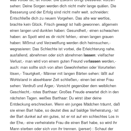
sehen: Deine Sorgen werden dich nicht mehr lange quälen. Die
Besserung und der Erfolg sind nicht mehr weit. schneiden:
Entschließe dich zu neuem Vorgehen. Das alte war wertlos,
brachte kein Glück. Frisch gewagt ist halb gewonnen. allgemein
einen langen und dunklen haben: Gesundheit,- einen schwachen
haben: an Spott wird es dir nicht fehlen,- einen langen grauen
haben: Mißmut und Verzweiflung werden dich heimsuchen,-
wegrasieren: Das Schlechte ist vorbei, die Erleichterung nahe.
ausfallend, abnehmen oder sich abnehmen
lassen
: vielfacher
Verlust,- man wird von einem guten Freund ver
lassen
werden,-
auch: man sollte sich von alten Gewohnheiten oder Vorurteilen
lösen,- Traurigkeit,- Männer mit langen Bärten sehen: läßt auf
Wohlstand in absehbarer Zeit schließen,- einen bei einer Frau
sehen: Verdruß und Ärger,- Vorsicht gegenüber dem weiblichen
Geschlecht,- rotes Barthaar: Großes Freude erwartet dich in den
nächsten Tagen. weißes Barthaar: Du wirst über deine
Entdeckung erschrecken. Wenn ein junges Mädchen träumt, daß
sie einen Bart habe, so deutet dies auf baldige Verheiratung,- ist
der Bart dunkel auf ein gutes, ist er rot auf ein schlechtes Los in
der Ehe,- eine verheiratete Frau die einen Bart habe, so wird ihr
Mann sterben oder sich von ihr trennen. (perser) : Schaut der