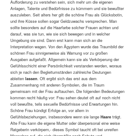
Aufforderung zu verstehen sein, sich mehr um die eigenen
Anlagen, Talente und Bedürfnisse zu kümmern und sie bewußter
auszuleben. Seit alters her gilt die schöne Frau als Glücksbotin,
und ihre Küsse sollen sogar Geldzuwachs versprechen. Man
sollte besonders auf die Haarfarbe solcher Frauen achten und
darauf, was sie tun, wie sie sich bewegen und in welcher
Umgebung sie sind. Dann erst kann man sich an die
Interpretation wagen. Von den Ägyptern wurde das Traumbild der
schönen Frau sinnigerweise als Warnung vor zu großen
Ausgaben aufgefaßt. Allgemein kann sie als Verkörperung der
Gefühlsschicht einer Persönlichkeit verstanden werden, woraus
sich je nach den Begleitumständen zahlreiche Deutungen
ableiten
lassen
. Oft ergibt sich das erst aus dem
Zusammenhang mit anderen Symbolen, die im Traum
gemeinsam mit der Frau auftauchen. Die folgenden Bedeutungen
kommen recht häufig vor: Frau sehen deutet oft auf noch nicht
voll bewußte, teils sexuelle Bedürfnisse und Erwartungen hin.
Schöne Frau kündigt Erfolge an, vor allem in
Gefühlsbeziehungen, insbesondere wenn sie lange
Haare
trägt.
Alte Frau kann die eigene Mutter oder überpersonal eine weise
Ratgeberin verkörpern,- dieses Symbol taucht oft bei unreifen
Menschen auf, die sich übermäßig nach Schutz und