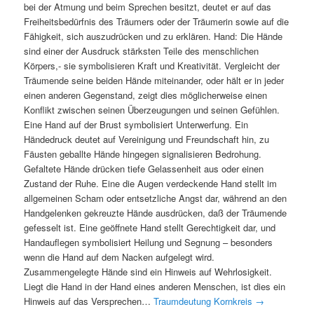
bei der Atmung und beim Sprechen besitzt, deutet er auf das
Freiheitsbedürfnis des Träumers oder der Träumerin sowie auf die
Fähigkeit, sich auszudrücken und zu erklären. Hand: Die Hände
sind einer der Ausdruck stärksten Teile des menschlichen
Körpers,- sie symbolisieren Kraft und Kreativität. Vergleicht der
Träumende seine beiden Hände miteinander, oder hält er in jeder
einen anderen Gegenstand, zeigt dies möglicherweise einen
Konflikt zwischen seinen Überzeugungen und seinen Gefühlen.
Eine Hand auf der Brust symbolisiert Unterwerfung. Ein
Händedruck deutet auf Vereinigung und Freundschaft hin, zu
Fäusten geballte Hände hingegen signalisieren Bedrohung.
Gefaltete Hände drücken tiefe Gelassenheit aus oder einen
Zustand der Ruhe. Eine die Augen verdeckende Hand stellt im
allgemeinen Scham oder entsetzliche Angst dar, während an den
Handgelenken gekreuzte Hände ausdrücken, daß der Träumende
gefesselt ist. Eine geöffnete Hand stellt Gerechtigkeit dar, und
Handauflegen symbolisiert Heilung und Segnung – besonders
wenn die Hand auf dem Nacken aufgelegt wird.
Zusammengelegte Hände sind ein Hinweis auf Wehrlosigkeit.
Liegt die Hand in der Hand eines anderen Menschen, ist dies ein
Hinweis auf das Versprechen…
Traumdeutung Kornkreis
→