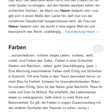
unter Qualen zu ertragen,- auf den Händen wachsen sehen: ein
schlechtes Zeichen,- als Mann von
Haare
n bedeckt sein: man
gibt sich in einem Maße dem Laster hin, daß man von der
vornehmen Gesellschaft ausgeschlossen wird,- als Frau von
Haare
n bedeckt sein: sie taucht in eine eigene Welt ein und
beansprucht das Recht, unabhängig…
Traumdeutung Haare
→
Farben
…anzuschwärzen,- schöne: langes Leben,- schwarz, weiß,
violett: sind Farben des Todes,- Farben in einer Schachtel:
Gewinn und Reichtum,- reiben: guter Geschäftsgang. (pers. ) :
Eine Mischung verschiedener Farben stellt Erfolg und Sicherheit
in Aussicht. Tritt eine Farbe in dem Traum besonders hervor, so
steht Blau für Freiheit, Schwarz für Unannehmlichkeiten, Braun
für sozialen Erfolg, Grün für das Nahen guter Nachricht, Rosa für
Liebe und Grau für Mühsal. Rot empfiehlt, das Lebenstempo
etwas zu verlangsamen, Gelb mahnt zu mehr Ruhe und
Besonnenheit. Es gilt, die Farben in engem Zusammenhang mit
den anderen Symbolen des Traumes zu sehen. (europ.) :