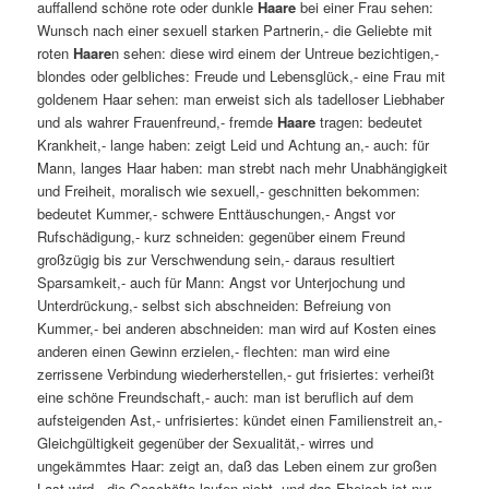
auffallend schöne rote oder dunkle
Haare
bei einer Frau sehen:
Wunsch nach einer sexuell starken Partnerin,- die Geliebte mit
roten
Haare
n sehen: diese wird einem der Untreue bezichtigen,-
blondes oder gelbliches: Freude und Lebensglück,- eine Frau mit
goldenem Haar sehen: man erweist sich als tadelloser Liebhaber
und als wahrer Frauenfreund,- fremde
Haare
tragen: bedeutet
Krankheit,- lange haben: zeigt Leid und Achtung an,- auch: für
Mann, langes Haar haben: man strebt nach mehr Unabhängigkeit
und Freiheit, moralisch wie sexuell,- geschnitten bekommen:
bedeutet Kummer,- schwere Enttäuschungen,- Angst vor
Rufschädigung,- kurz schneiden: gegenüber einem Freund
großzügig bis zur Verschwendung sein,- daraus resultiert
Sparsamkeit,- auch für Mann: Angst vor Unterjochung und
Unterdrückung,- selbst sich abschneiden: Befreiung von
Kummer,- bei anderen abschneiden: man wird auf Kosten eines
anderen einen Gewinn erzielen,- flechten: man wird eine
zerrissene Verbindung wiederherstellen,- gut frisiertes: verheißt
eine schöne Freundschaft,- auch: man ist beruflich auf dem
aufsteigenden Ast,- unfrisiertes: kündet einen Familienstreit an,-
Gleichgültigkeit gegenüber der Sexualität,- wirres und
ungekämmtes Haar: zeigt an, daß das Leben einem zur großen
Last wird,- die Geschäfte laufen nicht, und das Ehejoch ist nur