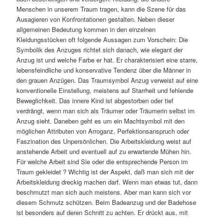
Menschen in unserem Traum tragen, kann die Szene für das
Ausagieren von Konfrontationen gestalten. Neben dieser
allgemeinen Bedeutung kommen in den einzelnen
Kleidungsstücken oft folgende Aussagen zum Vorschein: Die
Symbolik des Anzuges richtet sich danach, wie elegant der
Anzug ist und welche Farbe er hat. Er charakterisiert eine starre,
lebensfeindliche und konservative Tendenz über die Männer in
den grauen Anzügen. Das Traumsymbol Anzug verweist auf eine
konventionelle Einstellung, meistens auf Starrheit und fehlende
Beweglichkeit. Das innere Kind ist abgestorben oder tief
verdrängt, wenn man sich als Träumer oder Träumerin selbst im
Anzug sieht. Daneben geht es um ein Machtsymbol mit den
möglichen Attributen von Arroganz, Perfektionsanspruch oder
Faszination des Unpersönlichen. Die Arbeitskleidung weist auf
anstehende Arbeit und eventuell auf zu erwartende Mühen hin.
Für welche Arbeit sind Sie oder die entsprechende Person im
Traum gekleidet ? Wichtig ist der Aspekt, daß man sich mit der
Arbeitskleidung dreckig machen darf. Wenn man etwas tut, dann
beschmutzt man sich auch meistens. Aber man kann sich vor
diesem Schmutz schützen. Beim Badeanzug und der Badehose
ist besonders auf deren Schnitt zu achten. Er drückt aus, mit