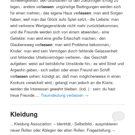
Schwierigkeiten, den Grundstein für den zukünftigen Erfolg zu
legen,- andere ver
lassen
: ungünstige Bedingungen werden sich
für einen mehren,- das eigene Haus ver
lassen
: man wird Sorgen
haben, weil man das Glück aufs Spiel setzt,- die Liebste: man
wird verlorene Wertgegenstände nicht mehr zurückbekommen,
und die Freunde werden sich von einem abwenden,- eine
Geliebte: man wird eine große Erbschaft machen,- den
Glaubensweg ver
lassen
: man wird Probleme bekommen,-
Kinder: man wird sein Vermögen durch fehlende Gelassenheit
und fehlendes Urteilsvermögen verlieren,- das Geschäft
aufgeben: weist auf betrübliche Umstände hin,- es wird Streit und
Argwohn geben,- sich selbst oder einen Freund ein Schiff
ver
lassen
sehen: kündigt an, daß man möglicherweise in einen
Konkurs verwickelt wird,- gelangt man jedoch an die Küste,
werden die Interessen gewahrt bleiben. (ind. ) : sein: du hast
treue Freunde….
Traumdeutung verlassen
→
Kleidung
…Kleidung Assoziation: – Identität,- Selbstbild,- ausprobieren
neuer Rollen oder Ablegen der alten Rollen. Fragestellung: –