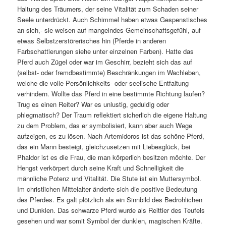
Haltung des Träumers, der seine Vitalität zum Schaden seiner
Seele unterdrückt. Auch Schimmel haben etwas Gespenstisches
an sich,- sie weisen auf mangelndes Gemeinschaftsgefühl, auf
etwas Selbstzerstörerisches hin (Pferde in anderen
Farbschattierungen siehe unter einzelnen Farben). Hatte das
Pferd auch Zügel oder war im Geschirr, bezieht sich das auf
(selbst- oder fremdbestimmte) Beschränkungen im Wachleben,
welche die volle Persönlichkeits- oder seelische Entfaltung
verhindern. Wollte das Pferd in eine bestimmte Richtung laufen?
Trug es einen Reiter? War es unlustig, geduldig oder
phlegmatisch? Der Traum reflektiert sicherlich die eigene Haltung
zu dem Problem, das er symbolisiert, kann aber auch Wege
aufzeigen, es zu lösen. Nach Artemidoros ist das schöne Pferd,
das ein Mann besteigt, gleichzusetzen mit Liebesglück, bei
Phaldor ist es die Frau, die man körperlich besitzen möchte. Der
Hengst verkörpert durch seine Kraft und Schnelligkeit die
männliche Potenz und Vitalität. Die Stute ist ein Muttersymbol.
Im christlichen Mittelalter änderte sich die positive Bedeutung
des Pferdes. Es galt plötzlich als ein Sinnbild des Bedrohlichen
und Dunklen. Das schwarze Pferd wurde als Reittier des Teufels
gesehen und war somit Symbol der dunklen, magischen Kräfte.