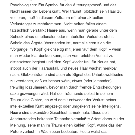
Psychologisch: Ein Symbol für den Alterungsprozeß und das
Nach
lassen
der Lebenskraft. Wer träumt, plötzlich sein Haar zu
verlieren, muß in diesem Zeitraum mit einer aktuellen
Verlustangst zurechtkommen. Nicht selten fallen einem
tatsächlich verstärkt
Haare
aus, wenn man gerade unter dem
Schock eines emotionalen oder materiellen Verlustes steht.
Sobald das Ärgste überstanden ist, normalisieren sich die
‘Vorgänge im Kopf’ gleichzeitig mit jenen ‘auf dem Kopf’ – wenn
man wieder klar denken kann, sich vom erlebten Verlust zu
distanzieren beginnt und ‘den Kopf wieder frei’ für Neues hat,
stoppt auch der Haarausfall, und neues Haar wächst merkbar
nach. Glatzenträume sind auch als Signal des Unterbewußtseins
zu verstehen, daß es besser wäre, etwas (oder jemanden)
freiwillig loszu
lassen
, bevor man durch fremde Entscheidungen
dazu gezwungen wird. Hat der Träumende selbst in seinem
Traum eine Glatze, so wird damit entweder der Verlust seiner
intellektuellen Kraft angezeigt oder umgekehrt seine Intelligenz.
Haare
sind sekundäre Geschlechtsmerkmale. Diese seit
Jahrtausenden bekannte Tatsache veranlaßte Artemidoros zu der
Meinung, sehe man im Traum einen kahlen Kopf, würde das den
Potenzverlust im Wachleben bedeuten. Heute weist das