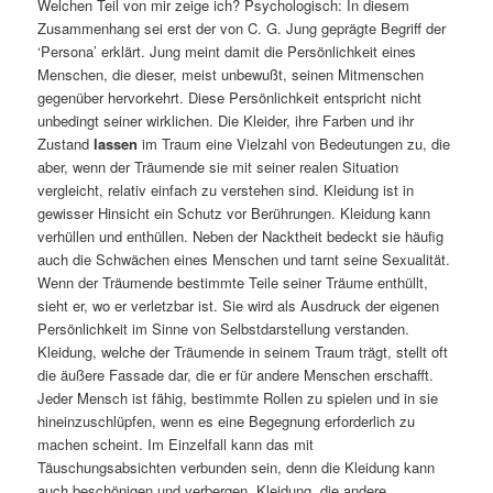
Welchen Teil von mir zeige ich? Psychologisch: In diesem
Zusammenhang sei erst der von C. G. Jung geprägte Begriff der
‘Persona’ erklärt. Jung meint damit die Persönlichkeit eines
Menschen, die dieser, meist unbewußt, seinen Mitmenschen
gegenüber hervorkehrt. Diese Persönlichkeit entspricht nicht
unbedingt seiner wirklichen. Die Kleider, ihre Farben und ihr
Zustand
lassen
im Traum eine Vielzahl von Bedeutungen zu, die
aber, wenn der Träumende sie mit seiner realen Situation
vergleicht, relativ einfach zu verstehen sind. Kleidung ist in
gewisser Hinsicht ein Schutz vor Berührungen. Kleidung kann
verhüllen und enthüllen. Neben der Nacktheit bedeckt sie häufig
auch die Schwächen eines Menschen und tarnt seine Sexualität.
Wenn der Träumende bestimmte Teile seiner Träume enthüllt,
sieht er, wo er verletzbar ist. Sie wird als Ausdruck der eigenen
Persönlichkeit im Sinne von Selbstdarstellung verstanden.
Kleidung, welche der Träumende in seinem Traum trägt, stellt oft
die äußere Fassade dar, die er für andere Menschen erschafft.
Jeder Mensch ist fähig, bestimmte Rollen zu spielen und in sie
hineinzuschlüpfen, wenn es eine Begegnung erforderlich zu
machen scheint. Im Einzelfall kann das mit
Täuschungsabsichten verbunden sein, denn die Kleidung kann
auch beschönigen und verbergen. Kleidung, die andere