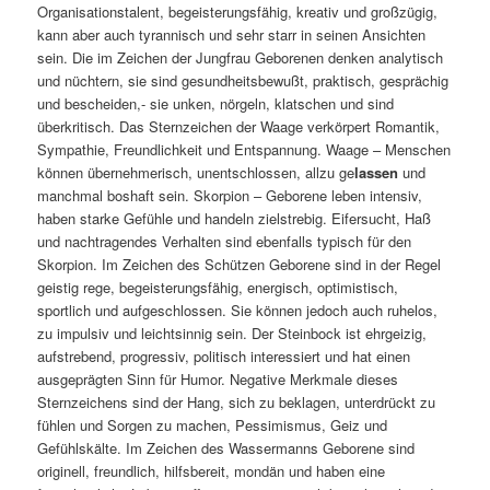
Organisationstalent, begeisterungsfähig, kreativ und großzügig,
kann aber auch tyrannisch und sehr starr in seinen Ansichten
sein. Die im Zeichen der Jungfrau Geborenen denken analytisch
und nüchtern, sie sind gesundheitsbewußt, praktisch, gesprächig
und bescheiden,- sie unken, nörgeln, klatschen und sind
überkritisch. Das Sternzeichen der Waage verkörpert Romantik,
Sympathie, Freundlichkeit und Entspannung. Waage – Menschen
können übernehmerisch, unentschlossen, allzu ge
lassen
und
manchmal boshaft sein. Skorpion – Geborene leben intensiv,
haben starke Gefühle und handeln zielstrebig. Eifersucht, Haß
und nachtragendes Verhalten sind ebenfalls typisch für den
Skorpion. Im Zeichen des Schützen Geborene sind in der Regel
geistig rege, begeisterungsfähig, energisch, optimistisch,
sportlich und aufgeschlossen. Sie können jedoch auch ruhelos,
zu impulsiv und leichtsinnig sein. Der Steinbock ist ehrgeizig,
aufstrebend, progressiv, politisch interessiert und hat einen
ausgeprägten Sinn für Humor. Negative Merkmale dieses
Sternzeichens sind der Hang, sich zu beklagen, unterdrückt zu
fühlen und Sorgen zu machen, Pessimismus, Geiz und
Gefühlskälte. Im Zeichen des Wassermanns Geborene sind
originell, freundlich, hilfsbereit, mondän und haben eine