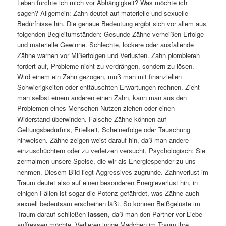
Leben fürchte ich mich vor Abhängigkeit? Was möchte ich
sagen? Allgemein: Zahn deutet auf materielle und sexuelle
Bedürfnisse hin. Die genaue Bedeutung ergibt sich vor allem aus
folgenden Begleitumständen: Gesunde Zähne verheißen Erfolge
und materielle Gewinne. Schlechte, lockere oder ausfallende
Zähne warnen vor Mißerfolgen und Verlusten. Zahn plombieren
fordert auf, Probleme nicht zu verdrängen, sondern zu lösen.
Wird einem ein Zahn gezogen, muß man mit finanziellen
Schwierigkeiten oder enttäuschten Erwartungen rechnen. Zieht
man selbst einem anderen einen Zahn, kann man aus den
Problemen eines Menschen Nutzen ziehen oder einen
Widerstand überwinden. Falsche Zähne können auf
Geltungsbedürfnis, Eitelkeit, Scheinerfolge oder Täuschung
hinweisen. Zähne zeigen weist darauf hin, daß man andere
einzuschüchtern oder zu verletzen versucht. Psychologisch: Sie
zermalmen unsere Speise, die wir als Energiespender zu uns
nehmen. Diesem Bild liegt Aggressives zugrunde. Zahnverlust im
Traum deutet also auf einen besonderen Energieverlust hin, in
einigen Fällen ist sogar die Potenz gefährdet, was Zähne auch
sexuell bedeutsam erscheinen läßt. So können Beißgelüste im
Traum darauf schließen
lassen
, daß man den Partner vor Liebe
auffressen möchte. Verlieren junge Mädchen im Traum ihre