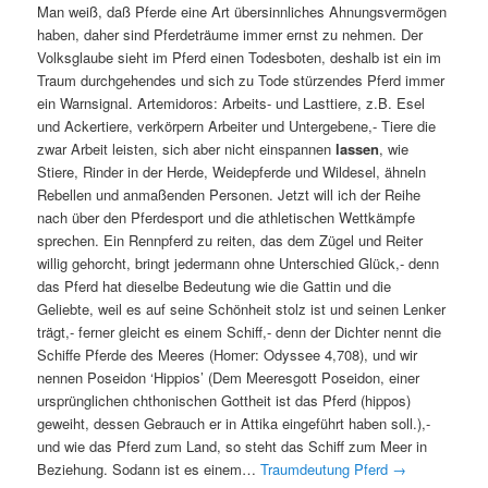
Man weiß, daß Pferde eine Art übersinnliches Ahnungsvermögen
haben, daher sind Pferdeträume immer ernst zu nehmen. Der
Volksglaube sieht im Pferd einen Todesboten, deshalb ist ein im
Traum durchgehendes und sich zu Tode stürzendes Pferd immer
ein Warnsignal. Artemidoros: Arbeits- und Lasttiere, z.B. Esel
und Ackertiere, verkörpern Arbeiter und Untergebene,- Tiere die
zwar Arbeit leisten, sich aber nicht einspannen
lassen
, wie
Stiere, Rinder in der Herde, Weidepferde und Wildesel, ähneln
Rebellen und anmaßenden Personen. Jetzt will ich der Reihe
nach über den Pferdesport und die athletischen Wettkämpfe
sprechen. Ein Rennpferd zu reiten, das dem Zügel und Reiter
willig gehorcht, bringt jedermann ohne Unterschied Glück,- denn
das Pferd hat dieselbe Bedeutung wie die Gattin und die
Geliebte, weil es auf seine Schönheit stolz ist und seinen Lenker
trägt,- ferner gleicht es einem Schiff,- denn der Dichter nennt die
Schiffe Pferde des Meeres (Homer: Odyssee 4,708), und wir
nennen Poseidon ‘Hippios’ (Dem Meeresgott Poseidon, einer
ursprünglichen chthonischen Gottheit ist das Pferd (hippos)
geweiht, dessen Gebrauch er in Attika eingeführt haben soll.),-
und wie das Pferd zum Land, so steht das Schiff zum Meer in
Beziehung. Sodann ist es einem…
Traumdeutung Pferd
→