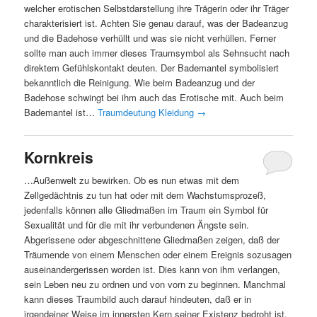
welcher erotischen Selbstdarstellung ihre Trägerin oder ihr Träger
charakterisiert ist. Achten Sie genau darauf, was der Badeanzug
und die Badehose verhüllt und was sie nicht verhüllen. Ferner
sollte man auch immer dieses Traumsymbol als Sehnsucht nach
direktem Gefühlskontakt deuten. Der Bademantel symbolisiert
bekanntlich die Reinigung. Wie beim Badeanzug und der
Badehose schwingt bei ihm auch das Erotische mit. Auch beim
Bademantel ist…
Traumdeutung Kleidung
→
Kornkreis
…Außenwelt zu bewirken. Ob es nun etwas mit dem
Zellgedächtnis zu tun hat oder mit dem Wachstumsprozeß,
jedenfalls können alle Gliedmaßen im Traum ein Symbol für
Sexualität und für die mit ihr verbundenen Ängste sein.
Abgerissene oder abgeschnittene Gliedmaßen zeigen, daß der
Träumende von einem Menschen oder einem Ereignis sozusagen
auseinandergerissen worden ist. Dies kann von ihm verlangen,
sein Leben neu zu ordnen und von vorn zu beginnen. Manchmal
kann dieses Traumbild auch darauf hindeuten, daß er in
irgendeiner Weise im innersten Kern seiner Existenz bedroht ist.