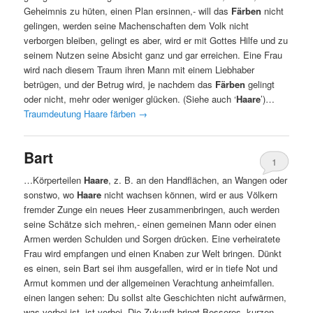
Geheimnis zu hüten, einen Plan ersinnen,- will das
Färben
nicht
gelingen, werden seine Machenschaften dem Volk nicht
verborgen bleiben, gelingt es aber, wird er mit Gottes Hilfe und zu
seinem Nutzen seine Absicht ganz und gar erreichen. Eine Frau
wird nach diesem Traum ihren Mann mit einem Liebhaber
betrügen, und der Betrug wird, je nachdem das
Färben
gelingt
oder nicht, mehr oder weniger glücken. (Siehe auch ‘
Haare
’)…
Traumdeutung Haare färben
→
Bart
1
…Körperteilen
Haare
, z. B. an den Handflächen, an Wangen oder
sonstwo, wo
Haare
nicht wachsen können, wird er aus Völkern
fremder Zunge ein neues Heer zusammenbringen, auch werden
seine Schätze sich mehren,- einen gemeinen Mann oder einen
Armen werden Schulden und Sorgen drücken. Eine verheiratete
Frau wird empfangen und einen Knaben zur Welt bringen. Dünkt
es einen, sein Bart sei ihm ausgefallen, wird er in tiefe Not und
Armut kommen und der allgemeinen Verachtung anheimfallen.
einen langen sehen: Du sollst alte Geschichten nicht aufwärmen,
was vorbei ist, ist vorbei. Die Zukunft bringt Besseres. kurzen