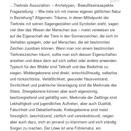
…Tierkreis Assoziation: – Archetypen,- Bewußtseinsaspekte.
Fragestellung: – Wie trete ich mit meiner eigenen göttlichen Natur
in Beziehung? Allgemein: Träume, in deren Mittelpunkt der
Tierkreis mit seinen Sagengestalten und Symbolen steht, sagen
viel über das Wesen der Menschen aus – meist verweisen sie
auf die Eigenschaft der Tiere in den Sonnenzeichen, die sich im
Verhalten spiegeln, oder auf Menschen, die wir bestimmten
Zeichen zuordnen können. Wenn man von einem bestimmten
Tierkreiszeichen träumt, sollte man sich dessen Eigenschaften
ansehen und diese dann auf sich selbst oder andere anwenden.
Typisch für den Widder sind Tatkraft und das Bedürfnis zu
siegen. Widdergeborene sind direkt, entschlußfreudig, selbstlos
und rücksichtslos. Verläßlichkeit, gesunder Hausverstand,
Sinnlichkeit und praktische Veranlagung sind die Merkmale des
Stiers. Stiergeborene können aber auch eigensinnig,
besitzergreifend und gefräßig sein. Merkmale der Zwillinge sind
Lebhaftigkeit und jugendliches Auftreten, aber auch Dualität,
Falschheit und Debattierfreude. Krebsgeborene sind meist
fürsorglich, beschützend, zärtlich und verständnisvoll, neigen
aber auch dazu, sich an jemand zu klammern und sich ständig
Sorgen zu machen. Der Löwe ist eine Führernatur, ein