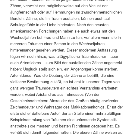
Zähne, verweist das möglicherweise auf den Verlust der
Jungfernschaft oder auf Hemmungen im zwischenmenschlichen
Bereich. Zähne, die im Traum ausfallen, können auch auf
Schuldgefühle in der Liebe hindeuten. Nach den neusten
amerikanischen Forschungen haben sie auch etwas mit den
Wechseljahren bei Frau und Mann zu tun, vor allem wenn sie in
mehreren Träumen einer Person in den Wechseljahren
hintereinander gesehen werden. Dieser modernen Auffassung
fügen wir noch hinzu, was altägyptische Traumforscher – aber
auch Artemidoros – zum Bild der ausfallenden Zähne angemerkt
haben: Unglück stellt sich ein, ein Angehöriger könne sterben.
Artemidoros: Was die Deutung der Zähne anbetrifft, die eine
vielfache Bestimmung zuläßt, so ist erst in unseren Tagen von
ganz wenigen Traumdeutern ein echtes Verständnis erarbeitet
worden, wobei Aristandros aus Telmessos (Von den
Geschichtsschreibern Alexander des Großen häufig erwähnter
Zeichendeuter und Wahrsager des Makkadonenkönigs. Er ist der
erste sicher datierbare Autor, der an Stelle einer mehr zufälligen
Beispielsammlung von Träumen eine unfassende Systematik
anstrebte.) die meisten und besten Richtlinien gegeben hat. Es
verhält sich damit folgendermaßen: Die oberen Zähne weisen auf