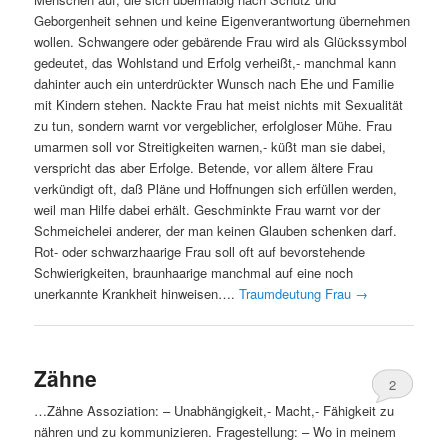
Geborgenheit sehnen und keine Eigenverantwortung übernehmen
wollen. Schwangere oder gebärende Frau wird als Glückssymbol
gedeutet, das Wohlstand und Erfolg verheißt,- manchmal kann
dahinter auch ein unterdrückter Wunsch nach Ehe und Familie
mit Kindern stehen. Nackte Frau hat meist nichts mit Sexualität
zu tun, sondern warnt vor vergeblicher, erfolgloser Mühe. Frau
umarmen soll vor Streitigkeiten warnen,- küßt man sie dabei,
verspricht das aber Erfolge. Betende, vor allem ältere Frau
verkündigt oft, daß Pläne und Hoffnungen sich erfüllen werden,
weil man Hilfe dabei erhält. Geschminkte Frau warnt vor der
Schmeichelei anderer, der man keinen Glauben schenken darf.
Rot- oder schwarzhaarige Frau soll oft auf bevorstehende
Schwierigkeiten, braunhaarige manchmal auf eine noch
unerkannte Krankheit hinweisen….
Traumdeutung Frau
→
Zähne
2
…Zähne Assoziation: – Unabhängigkeit,- Macht,- Fähigkeit zu
nähren und zu kommunizieren. Fragestellung: – Wo in meinem