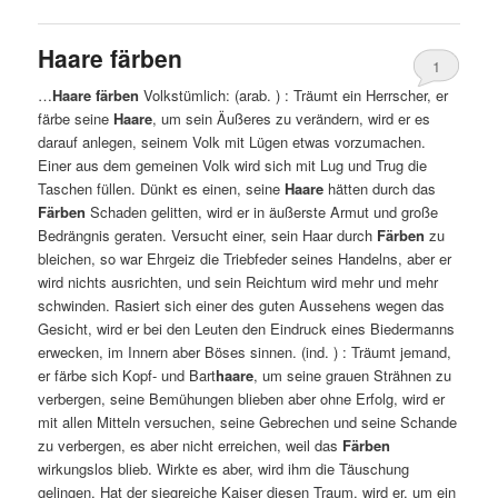
Haare färben
1
…
Haare färben
Volkstümlich: (arab. ) : Träumt ein Herrscher, er
färbe seine
Haare
, um sein Äußeres zu verändern, wird er es
darauf anlegen, seinem Volk mit Lügen etwas vorzumachen.
Einer aus dem gemeinen Volk wird sich mit Lug und Trug die
Taschen füllen. Dünkt es einen, seine
Haare
hätten durch das
Färben
Schaden gelitten, wird er in äußerste Armut und große
Bedrängnis geraten. Versucht einer, sein Haar durch
Färben
zu
bleichen, so war Ehrgeiz die Triebfeder seines Handelns, aber er
wird nichts ausrichten, und sein Reichtum wird mehr und mehr
schwinden. Rasiert sich einer des guten Aussehens wegen das
Gesicht, wird er bei den Leuten den Eindruck eines Biedermanns
erwecken, im Innern aber Böses sinnen. (ind. ) : Träumt jemand,
er färbe sich Kopf- und Bart
haare
, um seine grauen Strähnen zu
verbergen, seine Bemühungen blieben aber ohne Erfolg, wird er
mit allen Mitteln versuchen, seine Gebrechen und seine Schande
zu verbergen, es aber nicht erreichen, weil das
Färben
wirkungslos blieb. Wirkte es aber, wird ihm die Täuschung
gelingen. Hat der siegreiche Kaiser diesen Traum, wird er, um ein