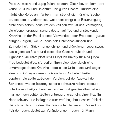
Potenz,- weich und üppig fallen: es steht Glück bevor,- kämmen:
verheißt Glück und Reichtum und guten Erwerb,- kündet eine
nächtliche Reise an,-
färben
: man strengt sich für eine Sache
an, die bereits verloren ist,- waschen: bringt eine Beunruhigung,-
erbleichen sehen: bedeutet den völligen Verlust des Vermögens,-
die eigenen ergrauen sehen: deutet auf Tod und ansteckende
Krankheit in der Familie eines Verwandten oder Freundes,- graue:
bringen Sorgen,- weiße: bedeuten Ehrenerweisungen und
Zufriedenheit,- Glück,- angenehmen und glücklichen Lebensweg,-
das eigene weiß wird und bleibt das Gesicht hübsch und
jugendlich: es steht plötzliches Unglück bevor,- für eine junge
Frau bedeutet dies: sie verliert ihren Liebhaber durch eine
unvorhergesehene Krankheit oder einen Unfall,- sie wird wegen
einer von ihr begangenen Indiskretion in Schwierigkeiten
geraten,- sie sollte außerdem Vorsicht bei der Auswahl der
Bekannten walten
lassen
,- schöne schwarze haben: bedeutet
gute Gesundheit,- schwarzes, kurzes und gekräuseltes haben:
man geht schlechten Zeiten entgegen,- erscheint einer Frau ihr
Haar schwarz und lockig: sie wird verführt,- braunes: es fehlt die
glückliche Hand zu einer Karriere,- rote: deuten auf Verdruß und
Feinde,- auch: deutet auf Veränderungen,- auch: für Mann,