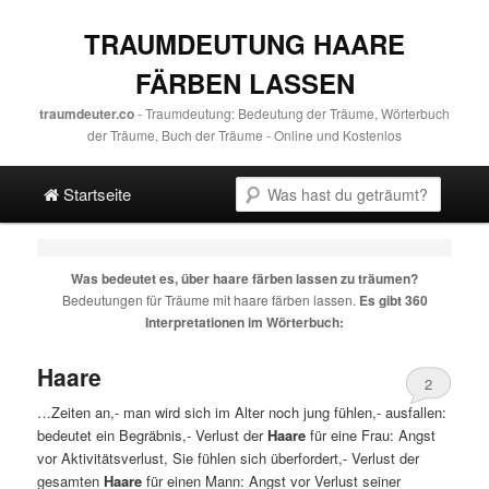
TRAUMDEUTUNG HAARE
FÄRBEN LASSEN
traumdeuter.co
- Traumdeutung: Bedeutung der Träume, Wörterbuch
der Träume, Buch der Träume - Online und Kostenlos
Hauptmenü
Suche
Direkt zum Hauptinhalt
Spring zur sekundären Inhalt
Startseite
Was bedeutet es, über
haare färben lassen
zu träumen?
Bedeutungen für Träume mit
haare färben lassen
.
Es gibt 360
Interpretationen im Wörterbuch:
Haare
2
…Zeiten an,- man wird sich im Alter noch jung fühlen,- ausfallen:
bedeutet ein Begräbnis,- Verlust der
Haare
für eine Frau: Angst
vor Aktivitätsverlust, Sie fühlen sich überfordert,- Verlust der
gesamten
Haare
für einen Mann: Angst vor Verlust seiner