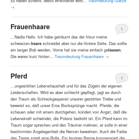
zu haben scheint, desto ernsthafter wird…
Traumdeutung Glatze
→
Frauenhaare
1
…Nadia Hallo. Ich habe geträumt das der frisur meine
schwarzen.
haare
schneidet aber nur die hintere Seite. Das sollte
ein langer Bob werden. Vorne hat sie meine einfach ge
lassen
.
Die waren kurz hinten…
Traumdeutung Frauenhaare
→
Pferd
1
…ungestörten Lebenshaushalt und für das Zügeln der eigenen
Leidenschaften. Wird es aber schlecht gepflegt, jagt es durch
den Traum als Schreckgespenst unserer gestörten Triebe und
beweist so, daß unser Eros Bocksprünge macht. Pferde, die
scheuen oder mit einem durchgehen, künden von Angst, daß die
Lebenskraft schwindet, die Potenz bedroht ist. Ein Pferd kann im
Traum sogar sprechen und den Träumer mahnen, er solle in einer
bestimmten Angelegenheit die Nerven bewahren. Auch die Farbe
des Tieres spielt eine Rolle. Ein feuriger Rappe kompensiert die