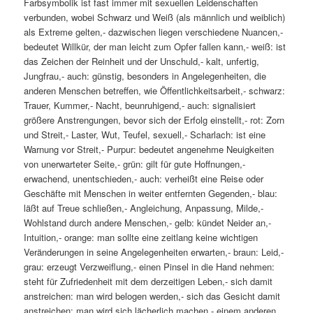
Farbsymbolik ist fast immer mit sexuellen Leidenschaften
verbunden, wobei Schwarz und Weiß (als männlich und weiblich)
als Extreme gelten,- dazwischen liegen verschiedene Nuancen,-
bedeutet Willkür, der man leicht zum Opfer fallen kann,- weiß: ist
das Zeichen der Reinheit und der Unschuld,- kalt, unfertig,
Jungfrau,- auch: günstig, besonders in Angelegenheiten, die
anderen Menschen betreffen, wie Öffentlichkeitsarbeit,- schwarz:
Trauer, Kummer,- Nacht, beunruhigend,- auch: signalisiert
größere Anstrengungen, bevor sich der Erfolg einstellt,- rot: Zorn
und Streit,- Laster, Wut, Teufel, sexuell,- Scharlach: ist eine
Warnung vor Streit,- Purpur: bedeutet angenehme Neuigkeiten
von unerwarteter Seite,- grün: gilt für gute Hoffnungen,-
erwachend, unentschieden,- auch: verheißt eine Reise oder
Geschäfte mit Menschen in weiter entfernten Gegenden,- blau:
läßt auf Treue schließen,- Angleichung, Anpassung, Milde,-
Wohlstand durch andere Menschen,- gelb: kündet Neider an,-
Intuition,- orange: man sollte eine zeitlang keine wichtigen
Veränderungen in seine Angelegenheiten erwarten,- braun: Leid,-
grau: erzeugt Verzweiflung,- einen Pinsel in die Hand nehmen:
steht für Zufriedenheit mit dem derzeitigen Leben,- sich damit
anstreichen: man wird belogen werden,- sich das Gesicht damit
anstreichen: man wird sich lächerlich machen,- einem anderen