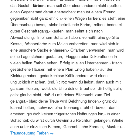
das Gesicht
färben
: man soll über einen anderen nicht spotten,-
einen Gegenstand damit anstreichen: man ist einem Freund
gegenüber nicht ganz ehrlich,- einen Wagen
färben
: es steht eine
Überraschung bevor,- siehe betreffende Farbe,- reiben: bedeutet
guten Geschäftsgang,- kaufen: man sehnt sich nach
Abwechslung,- in einem Behälter haben: verheißt eine gefüllte
Kasse,- Wasserfarbe zum Malen vorbereiten: man wird sich in
eine unsichere Sache ein
lassen
,- Ölfarben verwenden: man wird
seine Lage sicherer gestalten,- Flaggen oder Dekorationen in
vielen hellen Farben sehen: Erfolg in allen Unternehmen,- frisch
gestrichene Häuser: mit einem Plan Erfolg haben,- auf der
Kleidung haben: gedankenlose Kritik anderer wird einen
unglücklich machen. (ind. ) : rot: wenn du liebst, dann auch mit
ganzem Herzen,- weiß: die Ehre deiner Braut soll dir heilig sein,-
gelb: glaube nicht, daß du mit deiner Eifersucht zum Ziel
gelangst,- blau: deine Treue wird Belohnung finden,- grün: du
kannst hoffen,- schwarz: eine Trennung steht dir bevor,- damit
arbeiten: gib dich keinen trügerischen Hoffnungen hin,- in einer
Schachtel: du wirst durch Gewinn zu Reichtum gelangen. (Siehe
auch unter einzelnen Farben, ‘Geometrische Formen’, ‘Muster’)…
Traumdeutung Farben
→