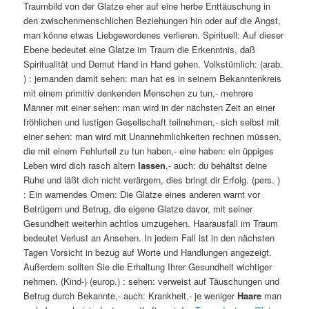
Traumbild von der Glatze eher auf eine herbe Enttäuschung in
den zwischenmenschlichen Beziehungen hin oder auf die Angst,
man könne etwas Liebgewordenes verlieren. Spirituell: Auf dieser
Ebene bedeutet eine Glatze im Traum die Erkenntnis, daß
Spiritualität und Demut Hand in Hand gehen. Volkstümlich: (arab.
) : jemanden damit sehen: man hat es in seinem Bekanntenkreis
mit einem primitiv denkenden Menschen zu tun,- mehrere
Männer mit einer sehen: man wird in der nächsten Zeit an einer
fröhlichen und lustigen Gesellschaft teilnehmen,- sich selbst mit
einer sehen: man wird mit Unannehmlichkeiten rechnen müssen,
die mit einem Fehlurteil zu tun haben,- eine haben: ein üppiges
Leben wird dich rasch altern
lassen
,- auch: du behältst deine
Ruhe und läßt dich nicht verärgern, dies bringt dir Erfolg. (pers. )
: Ein warnendes Omen: Die Glatze eines anderen warnt vor
Betrügern und Betrug, die eigene Glatze davor, mit seiner
Gesundheit weiterhin achtlos umzugehen. Haarausfall im Traum
bedeutet Verlust an Ansehen. In jedem Fall ist in den nächsten
Tagen Vorsicht in bezug auf Worte und Handlungen angezeigt.
Außerdem sollten Sie die Erhaltung Ihrer Gesundheit wichtiger
nehmen. (Kind-) (europ.) : sehen: verweist auf Täuschungen und
Betrug durch Bekannte,- auch: Krankheit,- je weniger
Haare
man