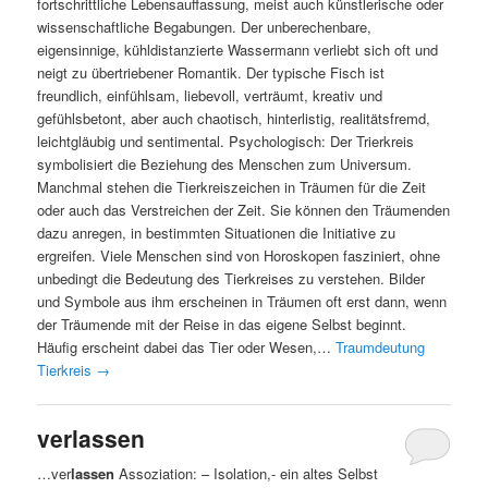
fortschrittliche Lebensauffassung, meist auch künstlerische oder
wissenschaftliche Begabungen. Der unberechenbare,
eigensinnige, kühldistanzierte Wassermann verliebt sich oft und
neigt zu übertriebener Romantik. Der typische Fisch ist
freundlich, einfühlsam, liebevoll, verträumt, kreativ und
gefühlsbetont, aber auch chaotisch, hinterlistig, realitätsfremd,
leichtgläubig und sentimental. Psychologisch: Der Trierkreis
symbolisiert die Beziehung des Menschen zum Universum.
Manchmal stehen die Tierkreiszeichen in Träumen für die Zeit
oder auch das Verstreichen der Zeit. Sie können den Träumenden
dazu anregen, in bestimmten Situationen die Initiative zu
ergreifen. Viele Menschen sind von Horoskopen fasziniert, ohne
unbedingt die Bedeutung des Tierkreises zu verstehen. Bilder
und Symbole aus ihm erscheinen in Träumen oft erst dann, wenn
der Träumende mit der Reise in das eigene Selbst beginnt.
Häufig erscheint dabei das Tier oder Wesen,…
Traumdeutung
Tierkreis
→
verlassen
…ver
lassen
Assoziation: – Isolation,- ein altes Selbst