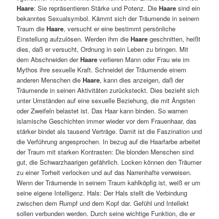
Haare
: Sie repräsentieren Stärke und Potenz. Die
Haare
sind ein
bekanntes Sexualsymbol. Kämmt sich der Träumende in seinem
Traum die
Haare
, versucht er eine bestimmt persönliche
Einstellung aufzulösen. Werden ihm die
Haare
geschnitten, heißt
dies, daß er versucht, Ordnung in sein Leben zu bringen. Mit
dem Abschneiden der
Haare
verlieren Mann oder Frau wie im
Mythos ihre sexuelle Kraft. Schneidet der Träumende einem
anderen Menschen die
Haare
, kann dies anzeigen, daß der
Träumende in seinen Aktivitäten zurücksteckt. Dies bezieht sich
unter Umständen auf eine sexuelle Beziehung, die mit Ängsten
oder Zweifeln belastet ist. Das Haar kann binden. So warnen
islamische Geschichten immer wieder vor dem Frauenhaar, das
stärker bindet als tausend Verträge. Damit ist die Faszination und
die Verführung angesprochen. In bezug auf die Haarfarbe arbeitet
der Traum mit starken Kontrasten: Die blonden Menschen sind
gut, die Schwarzhaarigen gefährlich. Locken können den Träumer
zu einer Torheit verlocken und auf das Narrenhafte verweisen.
Wenn der Träumende in seinem Traum kahlköpfig ist, weiß er um
seine eigene Intelligenz. Hals: Der Hals stellt die Verbindung
zwischen dem Rumpf und dem Kopf dar. Gefühl und Intellekt
sollen verbunden werden. Durch seine wichtige Funktion, die er