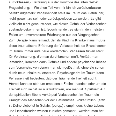
zurück
lassen
,- Befreiung aus der Kontrolle des alten Selbst.
Fragestellung: – Welchen Teil von mir bin ich zurückzu
lassen
bereit? Allgemein: Verlassenheit stellt im Traum das Gefühl dar,
nicht gewollt zu sein oder zurückgewiesen zu werden. Es gibt
vielleicht nicht genau wieder, wie dieses Gefühl der Verlassenheit
zustande gekommen ist, jedoch handelt es sich in den meisten
Fällen um unverarbeitete Erfahrungen aus der Vergangenheit.
Zum Beispiel kann jemand, der als Kind ins Krankenhaus mußte,
diese traumatische Erfahrung der Verlassenheit als Erwachsener
im Traum immer aufs neue wiederholen. Ver
lassen
fühlen steht
für Vereinsamung, die man durchbrechen muß. Verläßt man
jemanden, kommen darin Gefühle und andere psychische Inhalte
zum Vorschein, von denen man sich gelöst hat, ohne sie schon
durch neue Inhalte zu ersetzen. Psychologisch: Im Traum kann
Verlassenheit bedeuten, daß der Träumende Freiheit sucht.
Hierbei kann es sich um emotionale Freiheit handeln oder um die
Freiheit sich selbst so auszudrücken, wie man ist. Spirituell: Auf
der spirituellen Ebene verkörpert Verlassenheit im Traum die
Urangst des Menschen vor der Getrenntheit. Volkstümlich: (arab.
) : Deine Liebe ist in Gefahr. (europ.) : empfinden: kleine Lebens-
und Liebesfreuden werden zunichte gemacht,- werden: man hat