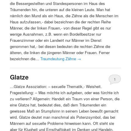
die Bessergestellten und Standespersonen im Haus des
Träumenden hin, die unteren auf die kleinen Leute. Man hat
nämlich den Mund als ein Haus, die Zähne als die Menschen im
Haus aufzufassen,- dabei bezeichnen die der rechten Reihe
Männer, die der linken Frauen,- von dieser Regel gibt es nur
wenige Ausnahmen, z.B. wenn ein Bordellbesitzer nur
Frauenzimmer oder ein Landwirt nur Männer im Dienst
genommen hat,- bei diesen bedeuten die rechten Zähne die
älteren, die linken die jüngeren Männer oder Frauen. Ferner
bezeichnen die…
Traumdeutung Zähne
→
Glatze
1
…Glatze Assoziation: – sexuelle Thematik,- Weisheit.
Fragestellung: – Was möchte ich aufgeben, oder was fürchte ich
zu verlieren? Allgemein: Handelt ein Traum von einer Person, die
eine Glatze hat, bedeutet dies, daß dem Träumenden ein
gewisses Maß an Stumpfsinn in seinem Leben bewußt gemacht
wird. Glatze deutet man manchmal als Potenzsymbol, das bei
Männern auf sexuelle Probleme hinweisen kann. Oft steht sie
aber für Klugheit und Ernsthaftigkeit im Denken und Handeln.