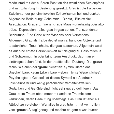
Medizinrad mit der äußeren Position des westlichen Seelenpfads
und mit Erfahrung in Beziehung gesetzt. Grau ist die Farbe des
Zwielichts, der geheimnisvollen Zeit zwischen hell und dunkel.
Allgemeine Bedeutung: Geheimnis,- Dienst,- Blickwinkel.
Assoziation:
Graue
Eminenz,
graue
Maus,- grauhaarig oder alt,-
trübe,- Depression,- alles grau in grau sehen. Transzendente
Bedeutung: Eine Gabe alten Wissens oder Verstehens.
Allgemein: Grau als Farbe deutet man anhand der Objekte und
tatsächlichen Trauminhalte, die grau aussehen. Allgemein weist
es auf eine ernste Persönlichkeit mit Neigung zu Pessimismus
und Schwermut hin oder bringt zum Ausdruck, daß man ein
eintöniges Leben führt. In der traditionellen Deutung: Die ‘
graue
Maus’ wie auch der ‘
graue
Schatten’ symbolisieren das
Unscheinbare, kaum Erkennbare – eben ‘nichts Wesentliches’.
Psychologisch: Generell ist dieses Symbol als Ausdruck
unscheinbarer und wenig persönlicher Verhaltensweisen.
Gedanken und Gefühle sind nicht sehr gut zu definieren. Das
Grau ist im Traum aber immer mit anderen Traumbildern
verbunden, deren Bedeutung überwiegt. Das Grau ist eher als
Attribut zu verstehen. Wer alles in grau träumt, hat vermutlich
vom ‘
graue
n Alltag’ genug und möchte es gern etwas bunter