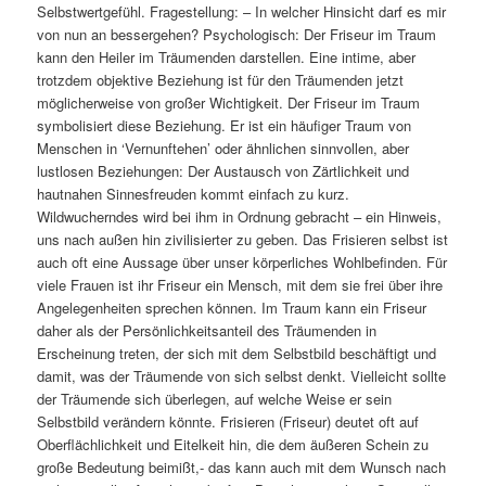
Selbstwertgefühl. Fragestellung: – In welcher Hinsicht darf es mir
von nun an bessergehen? Psychologisch: Der Friseur im Traum
kann den Heiler im Träumenden darstellen. Eine intime, aber
trotzdem objektive Beziehung ist für den Träumenden jetzt
möglicherweise von großer Wichtigkeit. Der Friseur im Traum
symbolisiert diese Beziehung. Er ist ein häufiger Traum von
Menschen in ‘Vernunftehen’ oder ähnlichen sinnvollen, aber
lustlosen Beziehungen: Der Austausch von Zärtlichkeit und
hautnahen Sinnesfreuden kommt einfach zu kurz.
Wildwucherndes wird bei ihm in Ordnung gebracht – ein Hinweis,
uns nach außen hin zivilisierter zu geben. Das Frisieren selbst ist
auch oft eine Aussage über unser körperliches Wohlbefinden. Für
viele Frauen ist ihr Friseur ein Mensch, mit dem sie frei über ihre
Angelegenheiten sprechen können. Im Traum kann ein Friseur
daher als der Persönlichkeitsanteil des Träumenden in
Erscheinung treten, der sich mit dem Selbstbild beschäftigt und
damit, was der Träumende von sich selbst denkt. Vielleicht sollte
der Träumende sich überlegen, auf welche Weise er sein
Selbstbild verändern könnte. Frisieren (Friseur) deutet oft auf
Oberflächlichkeit und Eitelkeit hin, die dem äußeren Schein zu
große Bedeutung beimißt,- das kann auch mit dem Wunsch nach