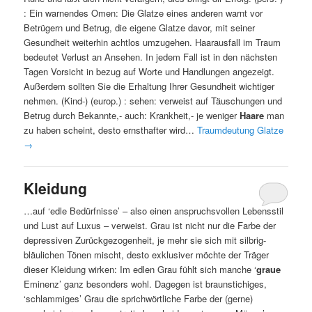
: Ein warnendes Omen: Die Glatze eines anderen warnt vor
Betrügern und Betrug, die eigene Glatze davor, mit seiner
Gesundheit weiterhin achtlos umzugehen. Haarausfall im Traum
bedeutet Verlust an Ansehen. In jedem Fall ist in den nächsten
Tagen Vorsicht in bezug auf Worte und Handlungen angezeigt.
Außerdem sollten Sie die Erhaltung Ihrer Gesundheit wichtiger
nehmen. (Kind-) (europ.) : sehen: verweist auf Täuschungen und
Betrug durch Bekannte,- auch: Krankheit,- je weniger
Haare
man
zu haben scheint, desto ernsthafter wird…
Traumdeutung Glatze
→
Kleidung
…auf ‘edle Bedürfnisse’ – also einen anspruchsvollen Lebensstil
und Lust auf Luxus – verweist. Grau ist nicht nur die Farbe der
depressiven Zurückgezogenheit, je mehr sie sich mit silbrig-
bläulichen Tönen mischt, desto exklusiver möchte der Träger
dieser Kleidung wirken: Im edlen Grau fühlt sich manche ‘
graue
Eminenz’ ganz besonders wohl. Dagegen ist braunstichiges,
‘schlammiges’ Grau die sprichwörtliche Farbe der (gerne)