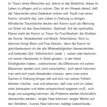
im Traum eines Menschen auf, betont er das Bedürfnis, etwas im
Leben zu pflegen und zu nutzen. Das ist ein Hinweis darauf, daß
der Träumende seine Gedanken ordnen soll. Kauft man einen
Kamm, ermahnt das, sein Leben in Ordnung zu bringen.
Altindische Traumbücher deuten den Kamm auch als Warnung
vor Streit mit den Geschwistern. Spirituell: Auf der spirituellen
Ebene steht der Kamm im Traum für Fruchtbarkeit, die Strahlen
der Sonne, Verwobenheit und Musik. Artemidoros: Sich zu
kämmen bringt Mann und Frau Nutzen,- denn der Kamm ist
gleichbedeutend mit der alle Widerwärtigkeiten überwindenden
und heilenden Zeit. Volkstümlich: (arab. ) : sehen oder besitzen:
mit seinen Hausleuten in Streit geraten,- in der Hand:
Streitigkeiten haben,- zerbrochener: die Differenzen mit seinen
Bekannten werden sich noch verschärfen,- sich damit kämmen:
man wird sich stark überwinden müssen, wenn man seine
Sachen in Ordnung bringen will und sich von seinen Fehlern
befreien möchte,- man soll erkennen, daß man sich im Leben
stets behaupten und daher entsprechend reagieren muß,- sich
lange und ausgiebig kämmen: die Probleme werden letztendlich
überwunden werden,- langes Haar kämmen: langes Warten auf
den Verlobten,- kurzes Haar kämmen: baldige Liebesfreude,-