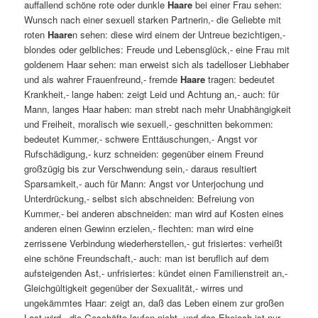
auffallend schöne rote oder dunkle
Haare
bei einer Frau sehen:
Wunsch nach einer sexuell starken Partnerin,- die Geliebte mit
roten
Haare
n sehen: diese wird einem der Untreue bezichtigen,-
blondes oder gelbliches: Freude und Lebensglück,- eine Frau mit
goldenem Haar sehen: man erweist sich als tadelloser Liebhaber
und als wahrer Frauenfreund,- fremde
Haare
tragen: bedeutet
Krankheit,- lange haben: zeigt Leid und Achtung an,- auch: für
Mann, langes Haar haben: man strebt nach mehr Unabhängigkeit
und Freiheit, moralisch wie sexuell,- geschnitten bekommen:
bedeutet Kummer,- schwere Enttäuschungen,- Angst vor
Rufschädigung,- kurz schneiden: gegenüber einem Freund
großzügig bis zur Verschwendung sein,- daraus resultiert
Sparsamkeit,- auch für Mann: Angst vor Unterjochung und
Unterdrückung,- selbst sich abschneiden: Befreiung von
Kummer,- bei anderen abschneiden: man wird auf Kosten eines
anderen einen Gewinn erzielen,- flechten: man wird eine
zerrissene Verbindung wiederherstellen,- gut frisiertes: verheißt
eine schöne Freundschaft,- auch: man ist beruflich auf dem
aufsteigenden Ast,- unfrisiertes: kündet einen Familienstreit an,-
Gleichgültigkeit gegenüber der Sexualität,- wirres und
ungekämmtes Haar: zeigt an, daß das Leben einem zur großen
Last wird,- die Geschäfte laufen nicht, und das Ehejoch ist nur