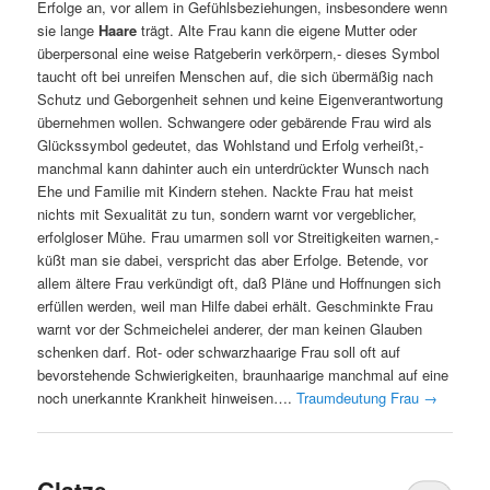
Erfolge an, vor allem in Gefühlsbeziehungen, insbesondere wenn
sie lange
Haare
trägt. Alte Frau kann die eigene Mutter oder
überpersonal eine weise Ratgeberin verkörpern,- dieses Symbol
taucht oft bei unreifen Menschen auf, die sich übermäßig nach
Schutz und Geborgenheit sehnen und keine Eigenverantwortung
übernehmen wollen. Schwangere oder gebärende Frau wird als
Glückssymbol gedeutet, das Wohlstand und Erfolg verheißt,-
manchmal kann dahinter auch ein unterdrückter Wunsch nach
Ehe und Familie mit Kindern stehen. Nackte Frau hat meist
nichts mit Sexualität zu tun, sondern warnt vor vergeblicher,
erfolgloser Mühe. Frau umarmen soll vor Streitigkeiten warnen,-
küßt man sie dabei, verspricht das aber Erfolge. Betende, vor
allem ältere Frau verkündigt oft, daß Pläne und Hoffnungen sich
erfüllen werden, weil man Hilfe dabei erhält. Geschminkte Frau
warnt vor der Schmeichelei anderer, der man keinen Glauben
schenken darf. Rot- oder schwarzhaarige Frau soll oft auf
bevorstehende Schwierigkeiten, braunhaarige manchmal auf eine
noch unerkannte Krankheit hinweisen….
Traumdeutung Frau
→
Glatze