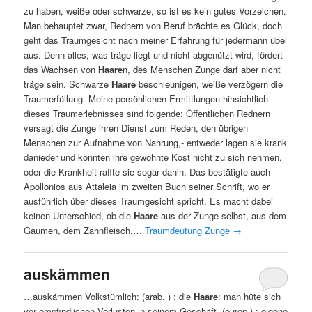
zu haben, weiße oder schwarze, so ist es kein gutes Vorzeichen.
Man behauptet zwar, Rednern von Beruf brächte es Glück, doch
geht das Traumgesicht nach meiner Erfahrung für jedermann übel
aus. Denn alles, was träge liegt und nicht abgenützt wird, fördert
das Wachsen von
Haare
n, des Menschen Zunge darf aber nicht
träge sein. Schwarze
Haare
beschleunigen, weiße verzögern die
Traumerfüllung. Meine persönlichen Ermittlungen hinsichtlich
dieses Traumerlebnisses sind folgende: Öffentlichen Rednern
versagt die Zunge ihren Dienst zum Reden, den übrigen
Menschen zur Aufnahme von Nahrung,- entweder lagen sie krank
danieder und konnten ihre gewohnte Kost nicht zu sich nehmen,
oder die Krankheit raffte sie sogar dahin. Das bestätigte auch
Apollonios aus Attaleia im zweiten Buch seiner Schrift, wo er
ausführlich über dieses Traumgesicht spricht. Es macht dabei
keinen Unterschied, ob die
Haare
aus der Zunge selbst, aus dem
Gaumen, dem Zahnfleisch,…
Traumdeutung Zunge
→
auskämmen
…auskämmen Volkstümlich: (arab. ) : die
Haare
: man hüte sich
vor empfindlichen Verlusten in seinem Geschäft. (europ.) : eigene