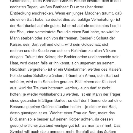
Geschlecht,- rotes Barthaar: Großes Freude erwartet dich in den
nächsten Tagen. weißes Barthaar: Du wirst über deine
Entdeckung erschrecken. Wenn ein junges Mädchen träumt, daß
sie einen Bart habe, so deutet dies auf baldige Verheiratung,- ist
der Bart dunkel auf ein gutes, ist er rot auf ein schlechtes Los in
der Ehe,- eine verheiratete Frau die einen Bart habe, so wird ihr
Mann sterben oder sich von ihr trennen. (perser) : Schaut der
Kaiser, sein Bart voll und dicht, wird sein Goldschatz sich
mehren und die Kunde von seinem Reichtum zu allen Völkern
dringen. Träumt der Kaiser, der Barbier ordne und schneide sein
Haar, wird dieser, falls er ihn kennt, sich ungeniert an seinem
Reichtum vergreifen,- ist er ein Unbekannter, werden des Kaisers
Feinde seine Schätze plündern. Träumt ein Armer, sein Bart sei
schütter, wird er in Schulden geraten. Fällt einem der Kinnbart
aus, wird der Träumer bitterarm werden,- auch darf er nicht
hoffen, je wieder wohlhabend zu werden. Ist ein Mann der Träger
eines gesunden kräftigen Bartes, so darf der Träumende auf eine
Besserung seiner Gefühlssituation hoffen – je dichter der Bart,
desto günstiger ist es. Wächst einer Frau ein Bart, meint das
Bild, man solle besser auf seinen Körper achten, da dessen
gesundheitlicher Zustand weniger gut ist, als man annimmt. Das
Symbol will auch dazu anregen, mehr Sorgfalt auf das äußere