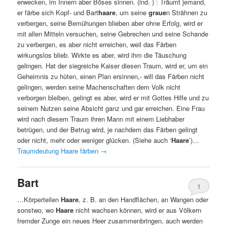
erwecken, im Innern aber Böses sinnen. (ind. ) : Träumt jemand,
er färbe sich Kopf- und Bart
haare
, um seine
graue
n Strähnen zu
verbergen, seine Bemühungen blieben aber ohne Erfolg, wird er
mit allen Mitteln versuchen, seine Gebrechen und seine Schande
zu verbergen, es aber nicht erreichen, weil das Färben
wirkungslos blieb. Wirkte es aber, wird ihm die Täuschung
gelingen. Hat der siegreiche Kaiser diesen Traum, wird er, um ein
Geheimnis zu hüten, einen Plan ersinnen,- will das Färben nicht
gelingen, werden seine Machenschaften dem Volk nicht
verborgen bleiben, gelingt es aber, wird er mit Gottes Hilfe und zu
seinem Nutzen seine Absicht ganz und gar erreichen. Eine Frau
wird nach diesem Traum ihren Mann mit einem Liebhaber
betrügen, und der Betrug wird, je nachdem das Färben gelingt
oder nicht, mehr oder weniger glücken. (Siehe auch ‘
Haare
’)…
Traumdeutung Haare färben
→
Bart
1
…Körperteilen
Haare
, z. B. an den Handflächen, an Wangen oder
sonstwo, wo
Haare
nicht wachsen können, wird er aus Völkern
fremder Zunge ein neues Heer zusammenbringen, auch werden