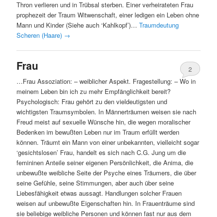
Thron verlieren und in Trübsal sterben. Einer verheirateten Frau
prophezeit der Traum Witwenschaft, einer ledigen ein Leben ohne
Mann und Kinder (Siehe auch ‘Kahlkopf’)…
Traumdeutung
Scheren (Haare)
→
Frau
2
…Frau Assoziation: – weiblicher Aspekt. Fragestellung: – Wo in
meinem Leben bin ich zu mehr Empfänglichkeit bereit?
Psychologisch: Frau gehört zu den vieldeutigsten und
wichtigsten Traumsymbolen. In Männerträumen weisen sie nach
Freud meist auf sexuelle Wünsche hin, die wegen moralischer
Bedenken im bewußten Leben nur im Traum erfüllt werden
können. Träumt ein Mann von einer unbekannten, vielleicht sogar
‘gesichtslosen’ Frau, handelt es sich nach C.G. Jung um die
femininen Anteile seiner eigenen Persönlichkeit, die Anima, die
unbewußte weibliche Seite der Psyche eines Träumers, die über
seine Gefühle, seine Stimmungen, aber auch über seine
Liebesfähigkeit etwas aussagt. Handlungen solcher Frauen
weisen auf unbewußte Eigenschaften hin. In Frauenträume sind
sie beliebige weibliche Personen und können fast nur aus dem