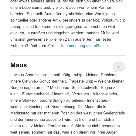
oder etwas anderes ausreißt, der will sich von einer Schuld, von
einem Lebensumstand, vielleicht auch von einem Partner
befreien. Spirituell: Ausreißen symbolisiert eine Vereinigung –
spiritueller oder anderer Art -, besonders in der Not. Volkstümlich:
(europ.) : und frei kommen: ein gewagtes Unternehmen wird
glücken,- ausreißen und eingeholt werden: manche Mühe wird
umsonst gewesen sein,- einen Zahn ausreißen: nur fester
Entschluß führt zum Ziel….
Traumdeutung ausreißen
→
Maus
2
…Maus Assoziation: – sanftmütig,- ruhig,- kleinere Probleme,-
innere Gefühle,- Schüchternheit. Fragestellung: – Welche kleinen
Sorgen nagen an mir? Medizinrad: Schlüsselworte: Begrenzt,-
klein,- Futter suchend,- Unschuld,- Vertrauen,- Alltagswunder,-
innere Stärke,- Forscherdrang,- aufteilend,- Innenschau,-
westlicher Seelenpfad. Beschreibung: Die Maus, die im
Medizinrad mit der mittleren Position des westlichen Seelenpfads
und der Innenschau assoziiert wird, ist klein und hält sich in
einem relativ kleinen Territorium auf. Sie kann nicht besonders
weit sehen, sondern nur das, was sich direkt vor ihren Augen