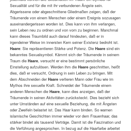
Sexualität und für die mit ihr verbundenen Ängste sein.
Abgerissene oder abgeschnittene Gliedmaßen zeigen, daß der
Träumende von einem Menschen oder einem Ereignis sozusagen
auseinandergerissen worden ist. Dies kann von ihm verlangen,
sein Leben neu zu ordnen und von vorn zu beginnen. Manchmal
kann dieses Traumbild auch darauf hindeuten, daß er in
irgendeiner Weise im innersten Kern seiner Existenz bedroht ist.
Haare
: Sie repräsentieren Stärke und Potenz. Die
Haare
sind ein
bekanntes Sexualsymbol. Kämmt sich der Träumende in seinem
Traum die
Haare
, versucht er eine bestimmt persönliche
Einstellung aufzulösen. Werden ihm die
Haare
geschnitten, heißt
dies, daß er versucht, Ordnung in sein Leben zu bringen. Mit
dem Abschneiden der
Haare
verlieren Mann oder Frau wie im
Mythos ihre sexuelle Kraft. Schneidet der Träumende einem
anderen Menschen die
Haare
, kann dies anzeigen, daß der
Träumende in seinen Aktivitäten zurücksteckt. Dies bezieht sich
unter Umständen auf eine sexuelle Beziehung, die mit Ängsten
oder Zweifeln belastet ist. Das Haar kann binden. So warnen
islamische Geschichten immer wieder vor dem Frauenhaar, das
stärker bindet als tausend Verträge. Damit ist die Faszination und
die Verführung angesprochen. In bezug auf die Haarfarbe arbeitet