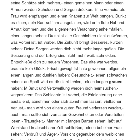
seine Schätze sich mehren,- einen gemeinen Mann oder einen
Armen werden Schulden und Sorgen drücken. Eine verheiratete
Frau wird empfangen und einen Knaben zur Welt bringen. Dünkt
es einen, sein Bart sei ihm ausgefallen, wird er in tiefe Not und
Armut kommen und der allgemeinen Verachtung anheimfallen.
einen langen sehen: Du sollst alte Geschichten nicht aufwärmen,
was vorbei ist, ist vorbei. Die Zukunft bringt Besseres. kurzen
sehen: Deine Sorgen werden dich nicht mehr lange quälen. Die
Besserung und der Erfolg sind nicht mehr weit. schneiden:
Entschließe dich zu neuem Vorgehen. Das alte war wertlos,
brachte kein Glück. Frisch gewagt ist halb gewonnen. allgemein
einen langen und dunklen haben: Gesundheit,- einen schwachen
haben: an Spott wird es dir nicht fehlen,- einen langen
graue
n
haben: Mißmut und Verzweiflung werden dich heimsuchen,-
wegrasieren: Das Schlechte ist vorbei, die Erleichterung nahe.
ausfallend, abnehmen oder sich abnehmen lassen: vielfacher
Verlust,- man wird von einem guten Freund verlassen werden,-
auch: man sollte sich von alten Gewohnheiten oder Vorurteilen
lösen,- Traurigkeit,- Männer mit langen Bärten sehen: läßt auf
Wohlstand in absehbarer Zeit schließen,- einen bei einer Frau
sehen: Verdruß und Ärger,- Vorsicht gegenüber dem weiblichen