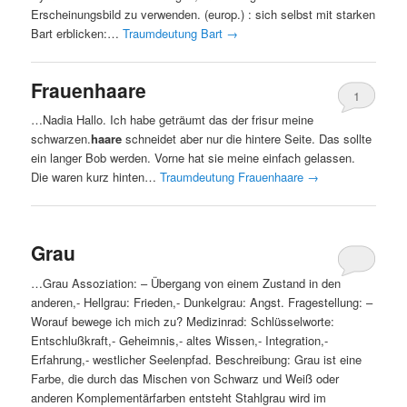
Erscheinungsbild zu verwenden. (europ.) : sich selbst mit starken
Bart erblicken:…
Traumdeutung Bart
→
Frauenhaare
1
…Nadia Hallo. Ich habe geträumt das der frisur meine
schwarzen.
haare
schneidet aber nur die hintere Seite. Das sollte
ein langer Bob werden. Vorne hat sie meine einfach gelassen.
Die waren kurz hinten…
Traumdeutung Frauenhaare
→
Grau
…Grau Assoziation: – Übergang von einem Zustand in den
anderen,- Hellgrau: Frieden,- Dunkelgrau: Angst. Fragestellung: –
Worauf bewege ich mich zu? Medizinrad: Schlüsselworte:
Entschlußkraft,- Geheimnis,- altes Wissen,- Integration,-
Erfahrung,- westlicher Seelenpfad. Beschreibung: Grau ist eine
Farbe, die durch das Mischen von Schwarz und Weiß oder
anderen Komplementärfarben entsteht Stahlgrau wird im