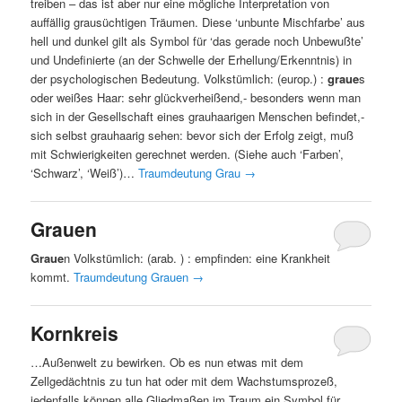
treiben – das ist aber nur eine mögliche Interpretation von
auffällig grausüchtigen Träumen. Diese ‘unbunte Mischfarbe’ aus
hell und dunkel gilt als Symbol für ‘das gerade noch Unbewußte’
und Undefinierte (an der Schwelle der Erhellung/Erkenntnis) in
der psychologischen Bedeutung. Volkstümlich: (europ.) :
graue
s
oder weißes Haar: sehr glückverheißend,- besonders wenn man
sich in der Gesellschaft eines grauhaarigen Menschen befindet,-
sich selbst grauhaarig sehen: bevor sich der Erfolg zeigt, muß
mit Schwierigkeiten gerechnet werden. (Siehe auch ‘Farben’,
‘Schwarz’, ‘Weiß’)…
Traumdeutung Grau
→
Grauen
Graue
n Volkstümlich: (arab. ) : empfinden: eine Krankheit
kommt.
Traumdeutung Grauen
→
Kornkreis
…Außenwelt zu bewirken. Ob es nun etwas mit dem
Zellgedächtnis zu tun hat oder mit dem Wachstumsprozeß,
jedenfalls können alle Gliedmaßen im Traum ein Symbol für