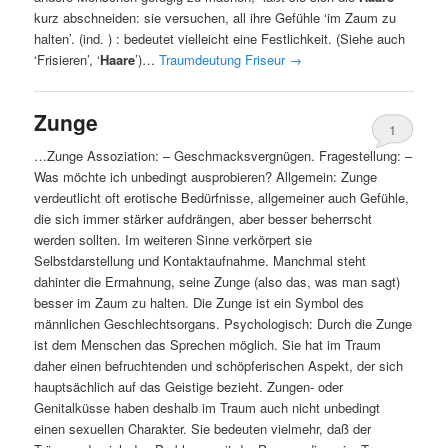
kurz abschneiden: sie versuchen, all ihre Gefühle ‘im Zaum zu
halten’. (ind. ) : bedeutet vielleicht eine Festlichkeit. (Siehe auch
‘Frisieren’, ‘
Haare
’)…
Traumdeutung Friseur
→
Zunge
1
…Zunge Assoziation: – Geschmacksvergnügen. Fragestellung: –
Was möchte ich unbedingt ausprobieren? Allgemein: Zunge
verdeutlicht oft erotische Bedürfnisse, allgemeiner auch Gefühle,
die sich immer stärker aufdrängen, aber besser beherrscht
werden sollten. Im weiteren Sinne verkörpert sie
Selbstdarstellung und Kontaktaufnahme. Manchmal steht
dahinter die Ermahnung, seine Zunge (also das, was man sagt)
besser im Zaum zu halten. Die Zunge ist ein Symbol des
männlichen Geschlechtsorgans. Psychologisch: Durch die Zunge
ist dem Menschen das Sprechen möglich. Sie hat im Traum
daher einen befruchtenden und schöpferischen Aspekt, der sich
hauptsächlich auf das Geistige bezieht. Zungen- oder
Genitalküsse haben deshalb im Traum auch nicht unbedingt
einen sexuellen Charakter. Sie bedeuten vielmehr, daß der