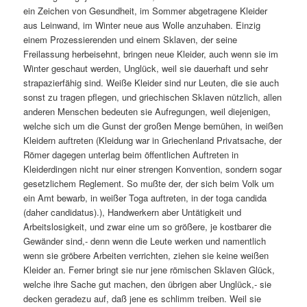
ein Zeichen von Gesundheit, im Sommer abgetragene Kleider
aus Leinwand, im Winter neue aus Wolle anzuhaben. Einzig
einem Prozessierenden und einem Sklaven, der seine
Freilassung herbeisehnt, bringen neue Kleider, auch wenn sie im
Winter geschaut werden, Unglück, weil sie dauerhaft und sehr
strapazierfähig sind. Weiße Kleider sind nur Leuten, die sie auch
sonst zu tragen pflegen, und griechischen Sklaven nützlich, allen
anderen Menschen bedeuten sie Aufregungen, weil diejenigen,
welche sich um die Gunst der großen Menge bemühen, in weißen
Kleidern auftreten (Kleidung war in Griechenland Privatsache, der
Römer dagegen unterlag beim öffentlichen Auftreten in
Kleiderdingen nicht nur einer strengen Konvention, sondern sogar
gesetzlichem Reglement. So mußte der, der sich beim Volk um
ein Amt bewarb, in weißer Toga auftreten, in der toga candida
(daher candidatus).), Handwerkern aber Untätigkeit und
Arbeitslosigkeit, und zwar eine um so größere, je kostbarer die
Gewänder sind,- denn wenn die Leute werken und namentlich
wenn sie gröbere Arbeiten verrichten, ziehen sie keine weißen
Kleider an. Ferner bringt sie nur jene römischen Sklaven Glück,
welche ihre Sache gut machen, den übrigen aber Unglück,- sie
decken geradezu auf, daß jene es schlimm treiben. Weil sie