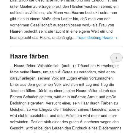
unter Qualen zu ertragen,- auf den Händen wachsen sehen: ein
schlechtes Zeichen,- als Mann von
Haare
n bedeckt sein: man
gibt sich in einem Maße dem Laster hin, daß man von der
vornehmen Gesellschaft ausgeschlossen wird,- als Frau von
Haare
n bedeckt sein: sie taucht in eine eigene Welt ein und
beansprucht das Recht, unabhängig…
Traumdeutung Haare
→
Haare färben
1
…
Haare
färben Volkstümlich: (arab. ) : Träumt ein Herrscher, er
färbe seine
Haare
, um sein Äußeres zu verändern, wird er es
darauf anlegen, seinem Volk mit Lügen etwas vorzumachen.
Einer aus dem gemeinen Volk wird sich mit Lug und Trug die
Taschen füllen. Dünkt es einen, seine
Haare
hätten durch das
Färben Schaden gelitten, wird er in äußerste Armut und große
Bedrängnis geraten. Versucht einer, sein Haar durch Färben zu
bleichen, so war Ehrgeiz die Triebfeder seines Handelns, aber er
wird nichts ausrichten, und sein Reichtum wird mehr und mehr
schwinden. Rasiert sich einer des guten Aussehens wegen das
Gesicht, wird er bei den Leuten den Eindruck eines Biedermanns