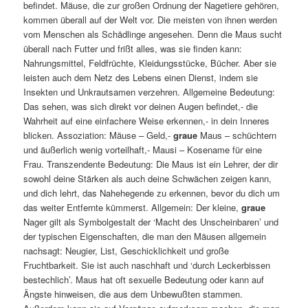
befindet. Mäuse, die zur großen Ordnung der Nagetiere gehören,
kommen überall auf der Welt vor. Die meisten von ihnen werden
vom Menschen als Schädlinge angesehen. Denn die Maus sucht
überall nach Futter und frißt alles, was sie finden kann:
Nahrungsmittel, Feldfrüchte, Kleidungsstücke, Bücher. Aber sie
leisten auch dem Netz des Lebens einen Dienst, indem sie
Insekten und Unkrautsamen verzehren. Allgemeine Bedeutung:
Das sehen, was sich direkt vor deinen Augen befindet,- die
Wahrheit auf eine einfachere Weise erkennen,- in dein Inneres
blicken. Assoziation: Mäuse – Geld,-
graue
Maus – schüchtern
und äußerlich wenig vorteilhaft,- Mausi – Kosename für eine
Frau. Transzendente Bedeutung: Die Maus ist ein Lehrer, der dir
sowohl deine Stärken als auch deine Schwächen zeigen kann,
und dich lehrt, das Nahehegende zu erkennen, bevor du dich um
das weiter Entfernte kümmerst. Allgemein: Der kleine,
graue
Nager gilt als Symbolgestalt der ‘Macht des Unscheinbaren’ und
der typischen Eigenschaften, die man den Mäusen allgemein
nachsagt: Neugier, List, Geschicklichkeit und große
Fruchtbarkeit. Sie ist auch naschhaft und ‘durch Leckerbissen
bestechlich’. Maus hat oft sexuelle Bedeutung oder kann auf
Ängste hinweisen, die aus dem Unbewußten stammen.