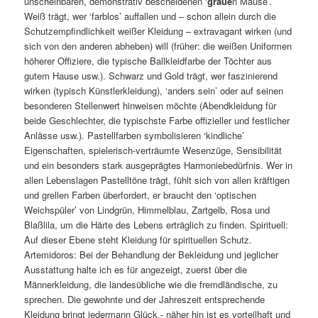
unscheinbaren, demonstrativ bescheidenen ‘
graue
n Mäuse’.
Weiß trägt, wer ‘farblos’ auffallen und – schon allein durch die
Schutzempfindlichkeit weißer Kleidung – extravagant wirken (und
sich von den anderen abheben) will (früher: die weißen Uniformen
höherer Offiziere, die typische Ballkleidfarbe der Töchter aus
gutem Hause usw.). Schwarz und Gold trägt, wer faszinierend
wirken (typisch Künstlerkleidung), ‘anders sein’ oder auf seinen
besonderen Stellenwert hinweisen möchte (Abendkleidung für
beide Geschlechter, die typischste Farbe offizieller und festlicher
Anlässe usw.). Pastellfarben symbolisieren ‘kindliche’
Eigenschaften, spielerisch-verträumte Wesenzüge, Sensibilität
und ein besonders stark ausgeprägtes Harmoniebedürfnis. Wer in
allen Lebenslagen Pastelltöne trägt, fühlt sich von allen kräftigen
und grellen Farben überfordert, er braucht den ‘optischen
Weichspüler’ von Lindgrün, Himmelblau, Zartgelb, Rosa und
Blaßlila, um die Härte des Lebens erträglich zu finden. Spirituell:
Auf dieser Ebene steht Kleidung für spirituellen Schutz.
Artemidoros: Bei der Behandlung der Bekleidung und jeglicher
Ausstattung halte ich es für angezeigt, zuerst über die
Männerkleidung, die landesübliche wie die fremdländische, zu
sprechen. Die gewohnte und der Jahreszeit entsprechende
Kleidung bringt jedermann Glück,- näher hin ist es vorteilhaft und