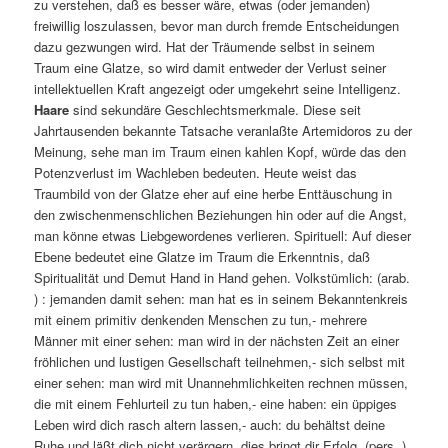
zu verstehen, daß es besser wäre, etwas (oder jemanden)
freiwillig loszulassen, bevor man durch fremde Entscheidungen
dazu gezwungen wird. Hat der Träumende selbst in seinem
Traum eine Glatze, so wird damit entweder der Verlust seiner
intellektuellen Kraft angezeigt oder umgekehrt seine Intelligenz.
Haare
sind sekundäre Geschlechtsmerkmale. Diese seit
Jahrtausenden bekannte Tatsache veranlaßte Artemidoros zu der
Meinung, sehe man im Traum einen kahlen Kopf, würde das den
Potenzverlust im Wachleben bedeuten. Heute weist das
Traumbild von der Glatze eher auf eine herbe Enttäuschung in
den zwischenmenschlichen Beziehungen hin oder auf die Angst,
man könne etwas Liebgewordenes verlieren. Spirituell: Auf dieser
Ebene bedeutet eine Glatze im Traum die Erkenntnis, daß
Spiritualität und Demut Hand in Hand gehen. Volkstümlich: (arab.
) : jemanden damit sehen: man hat es in seinem Bekanntenkreis
mit einem primitiv denkenden Menschen zu tun,- mehrere
Männer mit einer sehen: man wird in der nächsten Zeit an einer
fröhlichen und lustigen Gesellschaft teilnehmen,- sich selbst mit
einer sehen: man wird mit Unannehmlichkeiten rechnen müssen,
die mit einem Fehlurteil zu tun haben,- eine haben: ein üppiges
Leben wird dich rasch altern lassen,- auch: du behältst deine
Ruhe und läßt dich nicht verärgern, dies bringt dir Erfolg. (pers. )