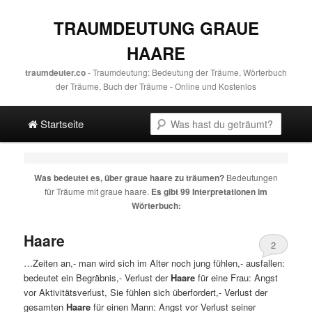
TRAUMDEUTUNG GRAUE
HAARE
traumdeuter.co
- Traumdeutung: Bedeutung der Träume, Wörterbuch
der Träume, Buch der Träume - Online und Kostenlos
Hauptmenü
Suche
Direkt zum Hauptinhalt
Spring zur sekundären Inhalt
Startseite
Was bedeutet es, über
graue haare
zu träumen?
Bedeutungen
für Träume mit
graue haare
.
Es gibt 99 Interpretationen im
Wörterbuch:
Haare
2
…Zeiten an,- man wird sich im Alter noch jung fühlen,- ausfallen:
bedeutet ein Begräbnis,- Verlust der
Haare
für eine Frau: Angst
vor Aktivitätsverlust, Sie fühlen sich überfordert,- Verlust der
gesamten
Haare
für einen Mann: Angst vor Verlust seiner