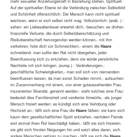
mehr sexueller Anziehungskraft in Beziehung stehen. Spirituell:
Auf der spirituellen Ebene ist die Verbindung zwischen Selbstbild
und Schönheit offensichtlich. Der Mensch kann nicht spirituell
wachsen, wenn er sich selbst nicht mag. Volkstümlich: (arab. ) :
sehen: ein Liebesabenteuer erwartet dich,- besuchen: es drohen
finanzielle Verluste, die durch Selbstüberschätzung und
Risikobereitschaft hervorgerufen werden können,- mit ihm
verkehren: hüte dich vor Schmeichlern,- einem die
Haare
schneidend: man sollte den Rat nicht übergehen, jeder
Beeinflussung sich zu entziehen, denn sie würde persönliche
Nachteile mit sich bringen. (europ.) : Veränderungen,-
geschäftliche Schwierigkeiten,- man soll sich von niemandem
beeinflussen lassen, da man sonst Schaden nimmt,- aufsuchen:
im Zusammenhang mit einem, von einer gutaussehenden Frau
inszenierten Skandal, genannt werden,- sieht solches eine Frau:
bedeutet dies Familienstreit und verdiente Vorwürfe,- als junger
Mensch frisiert werden: es kündigt sich eine Verlobung oder
Hochzeit an,- läßt sich eine Frau die
Haare
färben: sie kann sich
kaum dem gesellschaftlichen Spott entziehen, nachdem Feinde
erst einmal ihren Ruf beschädigt haben,- läßt sie sich frisieren:
sie gibt sich frivolen Neigungen hin und setzt alles daran, sich
andere Menschen gefügig zu machen,- läßt sie sich die
Haare