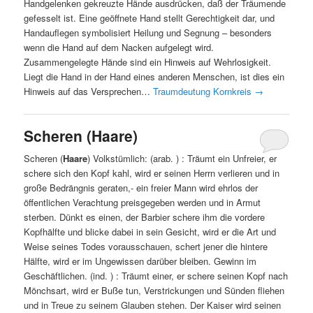
Handgelenken gekreuzte Hände ausdrücken, daß der Träumende
gefesselt ist. Eine geöffnete Hand stellt Gerechtigkeit dar, und
Handauflegen symbolisiert Heilung und Segnung – besonders
wenn die Hand auf dem Nacken aufgelegt wird.
Zusammengelegte Hände sind ein Hinweis auf Wehrlosigkeit.
Liegt die Hand in der Hand eines anderen Menschen, ist dies ein
Hinweis auf das Versprechen…
Traumdeutung Kornkreis
→
Scheren (Haare)
Scheren (
Haare
) Volkstümlich: (arab. ) : Träumt ein Unfreier, er
schere sich den Kopf kahl, wird er seinen Herrn verlieren und in
große Bedrängnis geraten,- ein freier Mann wird ehrlos der
öffentlichen Verachtung preisgegeben werden und in Armut
sterben. Dünkt es einen, der Barbier schere ihm die vordere
Kopfhälfte und blicke dabei in sein Gesicht, wird er die Art und
Weise seines Todes vorausschauen, schert jener die hintere
Hälfte, wird er im Ungewissen darüber bleiben. Gewinn im
Geschäftlichen. (ind. ) : Träumt einer, er schere seinen Kopf nach
Mönchsart, wird er Buße tun, Verstrickungen und Sünden fliehen
und in Treue zu seinem Glauben stehen. Der Kaiser wird seinen