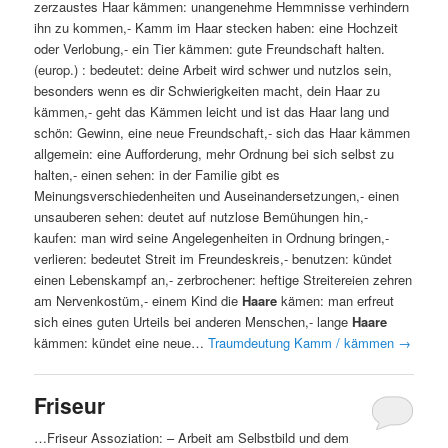
zerzaustes Haar kämmen: unangenehme Hemmnisse verhindern
ihn zu kommen,- Kamm im Haar stecken haben: eine Hochzeit
oder Verlobung,- ein Tier kämmen: gute Freundschaft halten.
(europ.) : bedeutet: deine Arbeit wird schwer und nutzlos sein,
besonders wenn es dir Schwierigkeiten macht, dein Haar zu
kämmen,- geht das Kämmen leicht und ist das Haar lang und
schön: Gewinn, eine neue Freundschaft,- sich das Haar kämmen
allgemein: eine Aufforderung, mehr Ordnung bei sich selbst zu
halten,- einen sehen: in der Familie gibt es
Meinungsverschiedenheiten und Auseinandersetzungen,- einen
unsauberen sehen: deutet auf nutzlose Bemühungen hin,-
kaufen: man wird seine Angelegenheiten in Ordnung bringen,-
verlieren: bedeutet Streit im Freundeskreis,- benutzen: kündet
einen Lebenskampf an,- zerbrochener: heftige Streitereien zehren
am Nervenkostüm,- einem Kind die
Haare
kämen: man erfreut
sich eines guten Urteils bei anderen Menschen,- lange
Haare
kämmen: kündet eine neue…
Traumdeutung Kamm / kämmen
→
Friseur
…Friseur Assoziation: – Arbeit am Selbstbild und dem