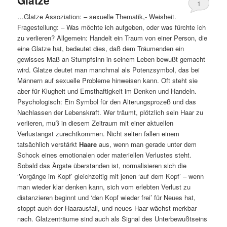
1
…Glatze Assoziation: – sexuelle Thematik,- Weisheit.
Fragestellung: – Was möchte ich aufgeben, oder was fürchte ich
zu verlieren? Allgemein: Handelt ein Traum von einer Person, die
eine Glatze hat, bedeutet dies, daß dem Träumenden ein
gewisses Maß an Stumpfsinn in seinem Leben bewußt gemacht
wird. Glatze deutet man manchmal als Potenzsymbol, das bei
Männern auf sexuelle Probleme hinweisen kann. Oft steht sie
aber für Klugheit und Ernsthaftigkeit im Denken und Handeln.
Psychologisch: Ein Symbol für den Alterungsprozeß und das
Nachlassen der Lebenskraft. Wer träumt, plötzlich sein Haar zu
verlieren, muß in diesem Zeitraum mit einer aktuellen
Verlustangst zurechtkommen. Nicht selten fallen einem
tatsächlich verstärkt
Haare
aus, wenn man gerade unter dem
Schock eines emotionalen oder materiellen Verlustes steht.
Sobald das Ärgste überstanden ist, normalisieren sich die
‘Vorgänge im Kopf’ gleichzeitig mit jenen ‘auf dem Kopf’ – wenn
man wieder klar denken kann, sich vom erlebten Verlust zu
distanzieren beginnt und ‘den Kopf wieder frei’ für Neues hat,
stoppt auch der Haarausfall, und neues Haar wächst merkbar
nach. Glatzenträume sind auch als Signal des Unterbewußtseins