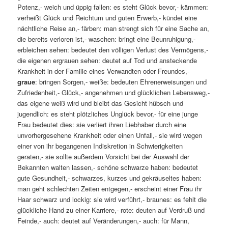
Potenz,- weich und üppig fallen: es steht Glück bevor,- kämmen:
verheißt Glück und Reichtum und guten Erwerb,- kündet eine
nächtliche Reise an,- färben: man strengt sich für eine Sache an,
die bereits verloren ist,- waschen: bringt eine Beunruhigung,-
erbleichen sehen: bedeutet den völligen Verlust des Vermögens,-
die eigenen ergrauen sehen: deutet auf Tod und ansteckende
Krankheit in der Familie eines Verwandten oder Freundes,-
graue
: bringen Sorgen,- weiße: bedeuten Ehrenerweisungen und
Zufriedenheit,- Glück,- angenehmen und glücklichen Lebensweg,-
das eigene weiß wird und bleibt das Gesicht hübsch und
jugendlich: es steht plötzliches Unglück bevor,- für eine junge
Frau bedeutet dies: sie verliert ihren Liebhaber durch eine
unvorhergesehene Krankheit oder einen Unfall,- sie wird wegen
einer von ihr begangenen Indiskretion in Schwierigkeiten
geraten,- sie sollte außerdem Vorsicht bei der Auswahl der
Bekannten walten lassen,- schöne schwarze haben: bedeutet
gute Gesundheit,- schwarzes, kurzes und gekräuseltes haben:
man geht schlechten Zeiten entgegen,- erscheint einer Frau ihr
Haar schwarz und lockig: sie wird verführt,- braunes: es fehlt die
glückliche Hand zu einer Karriere,- rote: deuten auf Verdruß und
Feinde,- auch: deutet auf Veränderungen,- auch: für Mann,