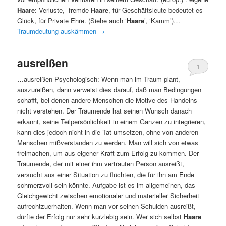
Haare
: Verluste,- fremde
Haare
, für Geschäftsleute bedeutet es
Glück, für Private Ehre. (Siehe auch ‘
Haare
’, ‘Kamm’)…
Traumdeutung auskämmen
→
ausreißen
1
…ausreißen Psychologisch: Wenn man im Traum plant,
auszureißen, dann verweist dies darauf, daß man Bedingungen
schafft, bei denen andere Menschen die Motive des Handelns
nicht verstehen. Der Träumende hat seinen Wunsch danach
erkannt, seine Teilpersönlichkeit in einem Ganzen zu integrieren,
kann dies jedoch nicht in die Tat umsetzen, ohne von anderen
Menschen mißverstanden zu werden. Man will sich von etwas
freimachen, um aus eigener Kraft zum Erfolg zu kommen. Der
Träumende, der mit einer ihm vertrauten Person ausreißt,
versucht aus einer Situation zu flüchten, die für ihn am Ende
schmerzvoll sein könnte. Aufgabe ist es im allgemeinen, das
Gleichgewicht zwischen emotionaler und materieller Sicherheit
aufrechtzuerhalten. Wenn man vor seinen Schulden ausreißt,
dürfte der Erfolg nur sehr kurzlebig sein. Wer sich selbst
Haare