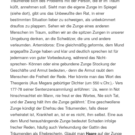
Träumende sich des Problems mit der Person, die er im Traum
küßt, annehmen soll. Sieht man die eigene Zunge im Spiegel
(siehe dort), gibt uns das Unbewußte den Rat, in einer
bestimmten Situation lieber zu schweigen, als unbekümmert
drauflos zu plappern. Sehen wir die Zunge eines anderen
Menschen im Traum, sollten wir an die spitzen Zungen in unserer
Umgebung denken, an die Schwätzer, die uns und andere
verleumden. Artemidoros: Eine gleichmäßig geformte, dem Mund
angepaßte Zunge haben und klar und deutlich sprechen ist für
jedermann von guter Vorbedeutung, während das Nicht-
sprechen- Können oder eine gebundene Zunge Stockung der
Geschäfte und Armut bedeuten,- denn die Armut raubt dem
Menschen die Freiheit der Rede. Hier könnte man das Wort des
Theogenis (Aus Megara gebürtiger Dichter (um 550 v.Chr.),- Vers
177-78 seiner Sentenzensammlung) anführen: ‘Ja, wenn in Not
hinschmachtet ein Mann, nie freut er des Wortes, Nie sich Tat,
und der Zwang hält ihm die Zunge gelähmt.’ Eine geschwollene
Zunge kündigt der Ehefrau des Träumenden, falls dieser
verheiratet ist, Krankheit an, ist er es nicht, ihm selbst. Eine aus
dem Mund heraushängende Zunge bedeutet Schaden infolge
frecher Reden, häufig auch Verleumdung der Gattin des
Träumenden als Ehebrecherin. Glaubt man
Haare
auf der Zunge