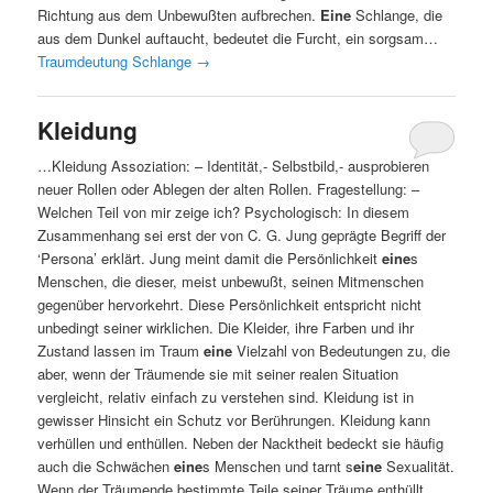
Richtung aus dem Unbewußten aufbrechen.
Eine
Schlange, die
aus dem Dunkel auftaucht, bedeutet die Furcht, ein sorgsam…
Traumdeutung Schlange
→
Kleidung
…Kleidung Assoziation: – Identität,- Selbstbild,- ausprobieren
neuer Rollen oder Ablegen der alten Rollen. Fragestellung: –
Welchen Teil von mir zeige ich? Psychologisch: In diesem
Zusammenhang sei erst der von C. G. Jung geprägte Begriff der
‘Persona’ erklärt. Jung meint damit die Persönlichkeit
eine
s
Menschen, die dieser, meist unbewußt, seinen Mitmenschen
gegenüber hervorkehrt. Diese Persönlichkeit entspricht nicht
unbedingt seiner wirklichen. Die Kleider, ihre Farben und ihr
Zustand lassen im Traum
eine
Vielzahl von Bedeutungen zu, die
aber, wenn der Träumende sie mit seiner realen Situation
vergleicht, relativ einfach zu verstehen sind. Kleidung ist in
gewisser Hinsicht ein Schutz vor Berührungen. Kleidung kann
verhüllen und enthüllen. Neben der Nacktheit bedeckt sie häufig
auch die Schwächen
eine
s Menschen und tarnt s
eine
Sexualität.
Wenn der Träumende bestimmte Teile seiner Träume enthüllt,