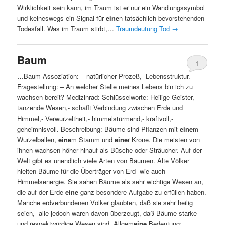
Wirklichkeit sein kann, im Traum ist er nur ein Wandlungssymbol
und keineswegs ein Signal für
eine
n tatsächlich bevorstehenden
Todesfall. Was im Traum stirbt,…
Traumdeutung Tod
→
Baum
1
…Baum Assoziation: – natürlicher Prozeß,- Lebensstruktur.
Fragestellung: – An welcher Stelle meines Lebens bin ich zu
wachsen bereit? Medizinrad: Schlüsselworte: Heilige Geister,-
tanzende Wesen,- schafft Verbindung zwischen Erde und
Himmel,- Verwurzeltheit,- himmelstürmend,- kraftvoll,-
geheimnisvoll. Beschreibung: Bäume sind Pflanzen mit
eine
m
Wurzelballen,
eine
m Stamm und
eine
r Krone. Die meisten von
ihnen wachsen höher hinauf als Büsche oder Sträucher. Auf der
Welt gibt es unendlich viele Arten von Bäumen. Alte Völker
hielten Bäume für die Überträger von Erd- wie auch
Himmelsenergie. Sie sahen Bäume als sehr wichtige Wesen an,
die auf der Erde
eine
ganz besondere Aufgabe zu erfüllen haben.
Manche erdverbundenen Völker glaubten, daß sie sehr heilig
seien,- alle jedoch waren davon überzeugt, daß Bäume starke
und respektwürdige Wesen sind. Allgem
eine
Bedeutung: