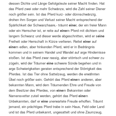
dessen Dichte und Länge Gefolgsleute seiner Macht finden. Hat
das Pferd zwei oder mehr Schwänze, wird die Zahl seiner Diener
noch größer sein. Ist das Pferd kurz- oder dünnschwänzig,
drohen ihm Sorgen und Verlust seiner Macht entsprechend der
Spärlichkeit der Schwanzhaare,- träumt
eine
r, der ein freier Mann
oder ein Herrscher ist, er reite auf
eine
m Pferd mit dichtem und
langem Schwanz und dieser werde abgeschnitten, wird er s
eine
Freiheit oder Herrschaft in Kürze verlieren. Reitet
eine
r auf
eine
m edlen, aber hinkenden Pferd, wird er in Bedrängnis
kommen und in seinem Handel und Wandel auf arge Hindernisse
stoßen. Ist das Pferd zwar rassig, aber störrisch und schwer zu
zügeln, wird der Träumer
eine
schwere Sünde begehen und in
arge Schwierigkeiten geraten entsprechend der Störrigkeit des
Pferdes. Ist das Tier ohne Sattelzeug, werden die erwähnten
Übel noch größer sein. Gehört das Pferd
eine
m anderen, aber
bekannten Mann, wird dem Träumenden Ehre und Freude von
dem Besitzer des Pferdes, von
eine
m Bekannten oder
Namensvetter zuteil werden, gehört das Pferd
eine
m
Unbekannten, darf er
eine
unerwartete Freude erhoffen. Träumt
jemand, ein prächtiges Pferd trabe in sein Haus, Feld oder Land
und ist das Pferd unbekannt, ungesattelt und ohne Zaumzeug,