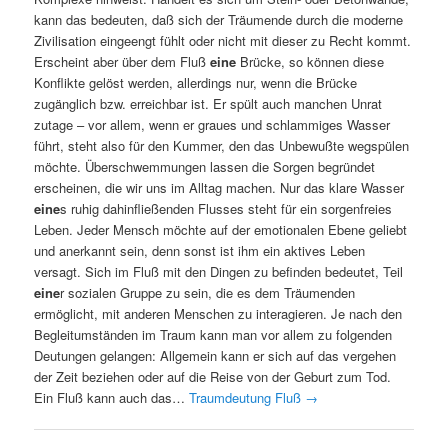
kann das bedeuten, daß sich der Träumende durch die moderne
Zivilisation eingeengt fühlt oder nicht mit dieser zu Recht kommt.
Erscheint aber über dem Fluß
eine
Brücke, so können diese
Konflikte gelöst werden, allerdings nur, wenn die Brücke
zugänglich bzw. erreichbar ist. Er spült auch manchen Unrat
zutage – vor allem, wenn er graues und schlammiges Wasser
führt, steht also für den Kummer, den das Unbewußte wegspülen
möchte. Überschwemmungen lassen die Sorgen begründet
erscheinen, die wir uns im Alltag machen. Nur das klare Wasser
eine
s ruhig dahinfließenden Flusses steht für ein sorgenfreies
Leben. Jeder Mensch möchte auf der emotionalen Ebene geliebt
und anerkannt sein, denn sonst ist ihm ein aktives Leben
versagt. Sich im Fluß mit den Dingen zu befinden bedeutet, Teil
eine
r sozialen Gruppe zu sein, die es dem Träumenden
ermöglicht, mit anderen Menschen zu interagieren. Je nach den
Begleitumständen im Traum kann man vor allem zu folgenden
Deutungen gelangen: Allgemein kann er sich auf das vergehen
der Zeit beziehen oder auf die Reise von der Geburt zum Tod.
Ein Fluß kann auch das…
Traumdeutung Fluß
→