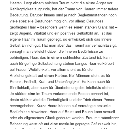
Haaren. Liegt
eine
m solchen Traum nicht die akute Angst vor
Kahlköpfigkeit zugrunde, hat der Traum von Haaren immer tiefere
Bedeutung. Darüber hinaus sind je nach Begleitumständen noch
viele spezielle Deutungen möglich, vor allem: Gesundes,
gepflegtes Haar – besonders wenn es
eine
n starken Glanz hat –
zeigt Jugend, Vitalität und ein positives Selbstbild an. Ist das
eigene Haar im Traum gepflegt, so entwickelt sich das innere
Selbst ähnlich gut. Hat man aber das Traumhaar vernachlässigt,
versagt man vielleicht dabei, die inneren Bedürfnisse zu
befriedigen. Haar, das in
eine
m schlechten Zustand ist, kann
auch für geringe Selbstachtung stehen Langes Haar verkörpert
bei Frauen Weiblichkeit, vor allem steht es für die
Anziehungskraft auf
eine
n Partner. Bei Männern steht es für
Potenz, Freiheit, Kraft und Unabhängigkeit Es kann auch für
Sinnlichkeit, aber auch für Überbetonung des Intellekts stehen.
Je stärker
eine
im Traum vorkommende Person behaart ist,
desto stärker wird die Tierhaftigkeit und der Trieb dieser Person
hervorgehoben. Kurze Haare können auf verdrängte sexuelle
Bedürfnisse hinweisen. Haar auf Brust und Bauch kann sexuell
oder als allgemeines Glück gedeutet werden. Frau mit männlicher
Behaarung weist oft auf
eine
maskulin geprägte Gefühlswelt hin,