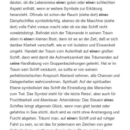
deuten, ob die Lebensreise
eine
n guten oder
eine
n schlechten
Aspekt enthält, wenn er weitere Symbole zur Erklärung
heranzieht. Oftmals ist schon der Rauch (siehe dort)
eine
s
Dampfschiffes symbolträchtig, ebenso ob die Maschine (siehe
dort) volle Fahrt voraus macht oder ob sie das Schiff nicht
vorwärtsbringt. Befindet sich der Träumende in seinem Traum
allein in
eine
m kleinen Boot, dann ist es an der Zeit, daß er sich
darüber Klarheit verschafft, wie er mit Isolation und Einsamkeit
umgeht. Handelt der Traum vom Aufenthalt auf
eine
m großen
Schiff, dann wird damit die Aufmerksamkeit des Träumenden auf
s
eine
Handhabung von Gruppenbeziehungen gelenkt. Hat er im
Traum sein Schiff versäumt, so sollte er von seinem
perfektionistischen Anspruch Abstand nehmen, alle Chancen und
Gelegenheiten wahrzunehmen. Spirituell: Auf der spirituellen
Ebene symbolisiert das Schiff die Einstellung des Menschen
zum Tod. Das Symbol steht für ‘die letzte Reise’, aber auch für
Fruchtbarkeit und Abenteuer. Artemidoros: Das Steuern
eine
s
Schiffes bringt allgemein Glück, wenn man glatt landet oder
gefahrlos in See sticht, doch wird es nicht ohne Anstrengung und
Furcht abgehen. Träumt man, auf
eine
m Schiff und auf ruhiger
Fahrt zu sein, so ist das für jedermann ein Zeichen von guter