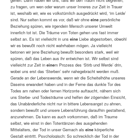
gehen. Dann haben wir uns, falls wir den Traum nicht begreifen,
zu fragen, um wen oder warum unser Inneres zur Zeit in Trauer
ist, weshalb wir, wie es volkstümlich ausgedrückt wird, ‘im Leide’
sind. Nur selten kommt es vor, daß wir ohne
eine
persönliche
Beziehung spüren, wie irgendein Mensch unserer Umwelt
innerlich tot ist. Die Träume von Toten gehen uns fast immer
selbst an. Es ist vielleicht in uns
eine
Liebe abgestorben, obwohl
wir es bewußt noch nicht wahrhaben mögen. Ja vielleicht
betonen wir jene Beziehung bewußt besonders stark, weil wir
spüren, daß das Leben aus ihr entwichen ist. Wir selbst sind
vielleicht zur Zeit in
eine
m Prozess des ‘Stirb und Werde’ drin,
wobei uns erst das ‘Sterben’ sehr nahegebracht werden muß.
Gerade an der Lebenswende, wenn wir die Scheitelhöhe unseres
Daseins erwandert haben und in der Ferne das dunkle Tor des
Todes am nahen oder fernen Horizonte auftaucht, nähern sich
uns Sterbe- und Todesträume und helfen der zögernden Einsicht,
das Unabänderliche nicht nur in bittere Lebensangst zu ahnen,
sondern bewußt und unsere Lebensführung daraufhin gestaltend,
anzunehmen. Da kann es auch vorkommen, daß im Traume
selbst, wie einst in den Totentänzen des ausgehenden
Mittelalters, der Tod in unser Gemach als
eine
körperliche
Gestalt eintritt. Psychologisch: So schrecklich der Tod in der