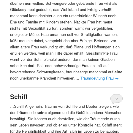
übernehmen wollen. Schwangere oder gebärende Frau wird als
Glückssymbol gedeutet, das Wohlstand und Erfolg verheißt,-
manchmal kann dahinter auch ein unterdrückter Wunsch nach
Ehe und Familie mit Kindern stehen. Nackte Frau hat meist
nichts mit Sexualität zu tun, sondern warnt vor vergeblicher,
erfolgloser Mühe. Frau umarmen soll vor Streitigkeiten warnen,-
küßt man sie dabei, verspricht das aber Erfolge. Betende, vor
allem ältere Frau verkündigt oft, daß Pläne und Hoffnungen sich
erfüllen werden, weil man Hilfe dabei erhält. Geschminkte Frau
warnt vor der Schmeichelei anderer, der man keinen Glauben
schenken darf. Rot- oder schwarzhaarige Frau soll oft auf
bevorstehende Schwierigkeiten, braunhaarige manchmal auf
eine
noch unerkannte Krankheit hinweisen….
Traumdeutung Frau
→
Schiff
2
…Schiff Allgemein: Träume von Schiffe und Booten zeigen, wie
der Träumende s
eine
eigenen und die Gefühle anderer Menschen
bewältigt. Sie können auch darstellen, wie der Träumende durch
sein Leben navigiert und ob er es unter Kontrolle hat. Schiff steht
für die Persönlichkeit und ihre Art, sich im Leben zu behaupten.