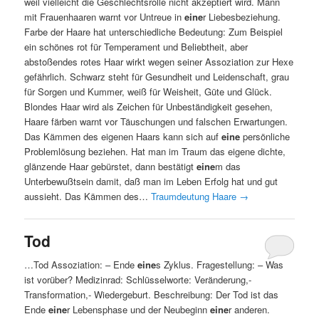
weil vielleicht die Geschlechtsrolle nicht akzeptiert wird. Mann
mit Frauenhaaren warnt vor Untreue in
eine
r Liebesbeziehung.
Farbe der Haare hat unterschiedliche Bedeutung: Zum Beispiel
ein schönes rot für Temperament und Beliebtheit, aber
abstoßendes rotes Haar wirkt wegen seiner Assoziation zur Hexe
gefährlich. Schwarz steht für Gesundheit und Leidenschaft, grau
für Sorgen und Kummer, weiß für Weisheit, Güte und Glück.
Blondes Haar wird als Zeichen für Unbeständigkeit gesehen,
Haare färben warnt vor Täuschungen und falschen Erwartungen.
Das Kämmen des eigenen Haars kann sich auf
eine
persönliche
Problemlösung beziehen. Hat man im Traum das eigene dichte,
glänzende Haar gebürstet, dann bestätigt
eine
m das
Unterbewußtsein damit, daß man im Leben Erfolg hat und gut
aussieht. Das Kämmen des…
Traumdeutung Haare
→
Tod
…Tod Assoziation: – Ende
eine
s Zyklus. Fragestellung: – Was
ist vorüber? Medizinrad: Schlüsselworte: Veränderung,-
Transformation,- Wiedergeburt. Beschreibung: Der Tod ist das
Ende
eine
r Lebensphase und der Neubeginn
eine
r anderen.