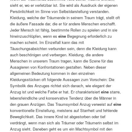
sieht er, wo er verletzbar ist. Sie wird als Ausdruck der eigenen
Persönlichkeit im Sinne von Selbstdarstellung verstanden.
Kleidung, welche der Träumende in seinem Traum trägt, stellt oft
die äußere Fassade dar, die er für andere Menschen erschafft.
Jeder Mensch ist fähig, bestimmte Rollen zu spielen und in sie
hineinzuschlüpfen, wenn es
eine
Begegnung erforderlich zu
machen scheint. Im Einzelfall kann das mit
Täuschungsabsichten verbunden sein, denn die Kleidung kann
auch beschönigen und verbergen. Kleidung, die andere
Menschen in unserem Traum tragen, kann die Szene für das
Ausagieren von Konfrontationen gestalten. Neben dieser
allgemeinen Bedeutung kommen in den einzelnen
Kleidungsstücken oft folgende Aussagen zum Vorschein: Die
Symbolik des Anzuges richtet sich danach, wie elegant der
Anzug ist und welche Farbe er hat. Er charakterisiert
eine
starre,
lebensfeindliche und konservative Tendenz über die Männer in
den grauen Anzügen. Das Traumsymbol Anzug verweist auf
eine
konventionelle Einstellung, meistens auf Starrheit und fehlende
Beweglichkeit. Das innere Kind ist abgestorben oder tief
verdrängt, wenn man sich als Träumer oder Träumerin selbst im
Anzug sieht. Daneben geht es um ein Machtsymbol mit den