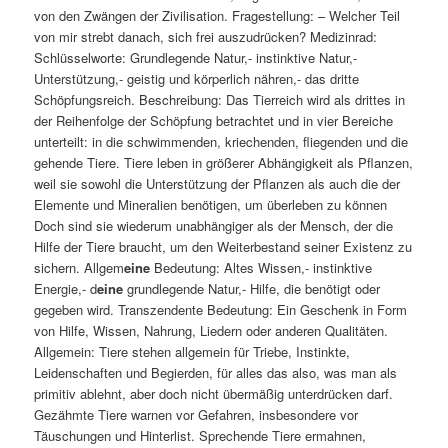
von den Zwängen der Zivilisation. Fragestellung: – Welcher Teil
von mir strebt danach, sich frei auszudrücken? Medizinrad:
Schlüsselworte: Grundlegende Natur,- instinktive Natur,-
Unterstützung,- geistig und körperlich nähren,- das dritte
Schöpfungsreich. Beschreibung: Das Tierreich wird als drittes in
der Reihenfolge der Schöpfung betrachtet und in vier Bereiche
unterteilt: in die schwimmenden, kriechenden, fliegenden und die
gehende Tiere. Tiere leben in größerer Abhängigkeit als Pflanzen,
weil sie sowohl die Unterstützung der Pflanzen als auch die der
Elemente und Mineralien benötigen, um überleben zu können
Doch sind sie wiederum unabhängiger als der Mensch, der die
Hilfe der Tiere braucht, um den Weiterbestand seiner Existenz zu
sichern. Allgem
eine
Bedeutung: Altes Wissen,- instinktive
Energie,- d
eine
grundlegende Natur,- Hilfe, die benötigt oder
gegeben wird. Transzendente Bedeutung: Ein Geschenk in Form
von Hilfe, Wissen, Nahrung, Liedern oder anderen Qualitäten.
Allgemein: Tiere stehen allgemein für Triebe, Instinkte,
Leidenschaften und Begierden, für alles das also, was man als
primitiv ablehnt, aber doch nicht übermäßig unterdrücken darf.
Gezähmte Tiere warnen vor Gefahren, insbesondere vor
Täuschungen und Hinterlist. Sprechende Tiere ermahnen,