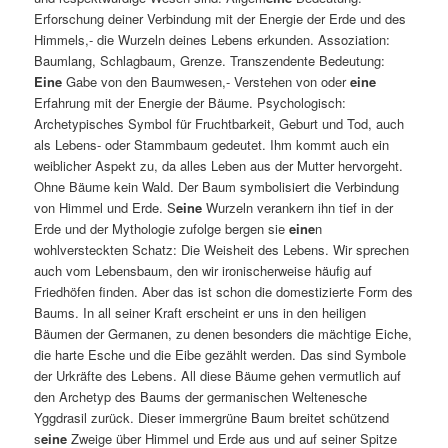
Erforschung deiner Verbindung mit der Energie der Erde und des
Himmels,- die Wurzeln deines Lebens erkunden. Assoziation:
Baumlang, Schlagbaum, Grenze. Transzendente Bedeutung:
Eine
Gabe von den Baumwesen,- Verstehen von oder
eine
Erfahrung mit der Energie der Bäume. Psychologisch:
Archetypisches Symbol für Fruchtbarkeit, Geburt und Tod, auch
als Lebens- oder Stammbaum gedeutet. Ihm kommt auch ein
weiblicher Aspekt zu, da alles Leben aus der Mutter hervorgeht.
Ohne Bäume kein Wald. Der Baum symbolisiert die Verbindung
von Himmel und Erde. S
eine
Wurzeln verankern ihn tief in der
Erde und der Mythologie zufolge bergen sie
eine
n
wohlversteckten Schatz: Die Weisheit des Lebens. Wir sprechen
auch vom Lebensbaum, den wir ironischerweise häufig auf
Friedhöfen finden. Aber das ist schon die domestizierte Form des
Baums. In all seiner Kraft erscheint er uns in den heiligen
Bäumen der Germanen, zu denen besonders die mächtige Eiche,
die harte Esche und die Eibe gezählt werden. Das sind Symbole
der Urkräfte des Lebens. All diese Bäume gehen vermutlich auf
den Archetyp des Baums der germanischen Weltenesche
Yggdrasil zurück. Dieser immergrüne Baum breitet schützend
s
eine
Zweige über Himmel und Erde aus und auf seiner Spitze