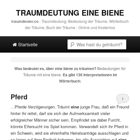
TRAUMDEUTUNG EINE BIENE
traumdeuter.co
- Traumdeutung: Bedeutung der Träume, Wörterbuch
der Träume, Buch der Träume - Online und Kostenlos
Hauptmenü
Suche
Direkt zum Hauptinhalt
Spring zur sekundären Inhalt
Startseite
Was bedeutet es, über
eine biene
zu träumen?
Bedeutungen für
Träume mit
eine biene
.
Es gibt 136 Interpretationen im
Wörterbuch:
Pferd
1
…Pferde Verzögerungen. Träumt
eine
junge Frau, daß ein Freund
hinter ihr reitet, darf sie sich der Aufmerksamkeit vieler
erfolgreicher Männer sicher sein. Empfindet sie dabei Furcht,
könnte Eifersucht ins Spiel kommen. Verwandelt sich ihr Pferd in
ein Schwein, wird sie ehrenhafte Heiratsanträge ausschlagen und
so lange auf ihrer Freiheit beharren, bis alle Aussichten auf
eine