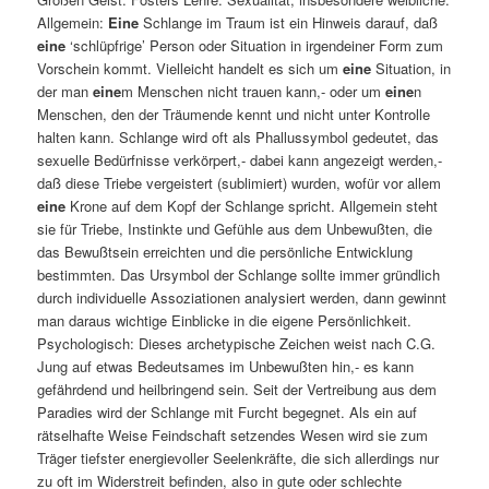
Allgemein:
Eine
Schlange im Traum ist ein Hinweis darauf, daß
eine
‘schlüpfrige’ Person oder Situation in irgendeiner Form zum
Vorschein kommt. Vielleicht handelt es sich um
eine
Situation, in
der man
eine
m Menschen nicht trauen kann,- oder um
eine
n
Menschen, den der Träumende kennt und nicht unter Kontrolle
halten kann. Schlange wird oft als Phallussymbol gedeutet, das
sexuelle Bedürfnisse verkörpert,- dabei kann angezeigt werden,-
daß diese Triebe vergeistert (sublimiert) wurden, wofür vor allem
eine
Krone auf dem Kopf der Schlange spricht. Allgemein steht
sie für Triebe, Instinkte und Gefühle aus dem Unbewußten, die
das Bewußtsein erreichten und die persönliche Entwicklung
bestimmten. Das Ursymbol der Schlange sollte immer gründlich
durch individuelle Assoziationen analysiert werden, dann gewinnt
man daraus wichtige Einblicke in die eigene Persönlichkeit.
Psychologisch: Dieses archetypische Zeichen weist nach C.G.
Jung auf etwas Bedeutsames im Unbewußten hin,- es kann
gefährdend und heilbringend sein. Seit der Vertreibung aus dem
Paradies wird der Schlange mit Furcht begegnet. Als ein auf
rätselhafte Weise Feindschaft setzendes Wesen wird sie zum
Träger tiefster energievoller Seelenkräfte, die sich allerdings nur
zu oft im Widerstreit befinden, also in gute oder schlechte