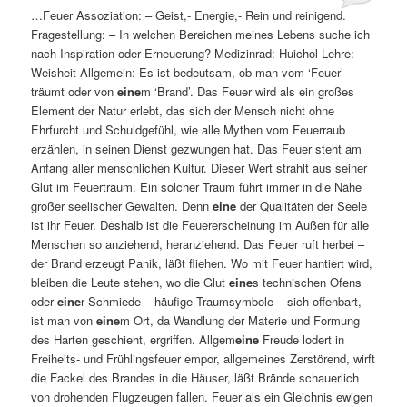
…Feuer Assoziation: – Geist,- Energie,- Rein und reinigend.
Fragestellung: – In welchen Bereichen meines Lebens suche ich
nach Inspiration oder Erneuerung? Medizinrad: Huichol-Lehre:
Weisheit Allgemein: Es ist bedeutsam, ob man vom ‘Feuer’
träumt oder von
eine
m ‘Brand’. Das Feuer wird als ein großes
Element der Natur erlebt, das sich der Mensch nicht ohne
Ehrfurcht und Schuldgefühl, wie alle Mythen vom Feuerraub
erzählen, in seinen Dienst gezwungen hat. Das Feuer steht am
Anfang aller menschlichen Kultur. Dieser Wert strahlt aus seiner
Glut im Feuertraum. Ein solcher Traum führt immer in die Nähe
großer seelischer Gewalten. Denn
eine
der Qualitäten der Seele
ist ihr Feuer. Deshalb ist die Feuererscheinung im Außen für alle
Menschen so anziehend, heranziehend. Das Feuer ruft herbei –
der Brand erzeugt Panik, läßt fliehen. Wo mit Feuer hantiert wird,
bleiben die Leute stehen, wo die Glut
eine
s technischen Ofens
oder
eine
r Schmiede – häufige Traumsymbole – sich offenbart,
ist man von
eine
m Ort, da Wandlung der Materie und Formung
des Harten geschieht, ergriffen. Allgem
eine
Freude lodert in
Freiheits- und Frühlingsfeuer empor, allgemeines Zerstörend, wirft
die Fackel des Brandes in die Häuser, läßt Brände schauerlich
von drohenden Flugzeugen fallen. Feuer als ein Gleichnis ewigen