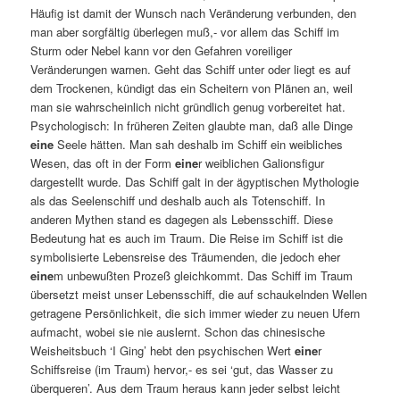
Häufig ist damit der Wunsch nach Veränderung verbunden, den
man aber sorgfältig überlegen muß,- vor allem das Schiff im
Sturm oder Nebel kann vor den Gefahren voreiliger
Veränderungen warnen. Geht das Schiff unter oder liegt es auf
dem Trockenen, kündigt das ein Scheitern von Plänen an, weil
man sie wahrscheinlich nicht gründlich genug vorbereitet hat.
Psychologisch: In früheren Zeiten glaubte man, daß alle Dinge
eine
Seele hätten. Man sah deshalb im Schiff ein weibliches
Wesen, das oft in der Form
eine
r weiblichen Galionsfigur
dargestellt wurde. Das Schiff galt in der ägyptischen Mythologie
als das Seelenschiff und deshalb auch als Totenschiff. In
anderen Mythen stand es dagegen als Lebensschiff. Diese
Bedeutung hat es auch im Traum. Die Reise im Schiff ist die
symbolisierte Lebensreise des Träumenden, die jedoch eher
eine
m unbewußten Prozeß gleichkommt. Das Schiff im Traum
übersetzt meist unser Lebensschiff, die auf schaukelnden Wellen
getragene Persönlichkeit, die sich immer wieder zu neuen Ufern
aufmacht, wobei sie nie auslernt. Schon das chinesische
Weisheitsbuch ‘I Ging’ hebt den psychischen Wert
eine
r
Schiffsreise (im Traum) hervor,- es sei ‘gut, das Wasser zu
überqueren’. Aus dem Traum heraus kann jeder selbst leicht