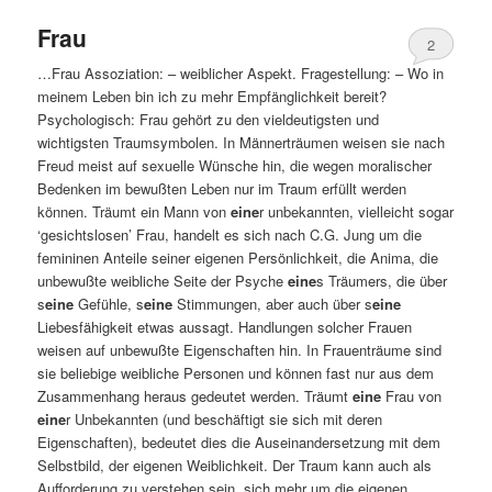
Frau
2
…Frau Assoziation: – weiblicher Aspekt. Fragestellung: – Wo in
meinem Leben bin ich zu mehr Empfänglichkeit bereit?
Psychologisch: Frau gehört zu den vieldeutigsten und
wichtigsten Traumsymbolen. In Männerträumen weisen sie nach
Freud meist auf sexuelle Wünsche hin, die wegen moralischer
Bedenken im bewußten Leben nur im Traum erfüllt werden
können. Träumt ein Mann von
eine
r unbekannten, vielleicht sogar
‘gesichtslosen’ Frau, handelt es sich nach C.G. Jung um die
femininen Anteile seiner eigenen Persönlichkeit, die Anima, die
unbewußte weibliche Seite der Psyche
eine
s Träumers, die über
s
eine
Gefühle, s
eine
Stimmungen, aber auch über s
eine
Liebesfähigkeit etwas aussagt. Handlungen solcher Frauen
weisen auf unbewußte Eigenschaften hin. In Frauenträume sind
sie beliebige weibliche Personen und können fast nur aus dem
Zusammenhang heraus gedeutet werden. Träumt
eine
Frau von
eine
r Unbekannten (und beschäftigt sie sich mit deren
Eigenschaften), bedeutet dies die Auseinandersetzung mit dem
Selbstbild, der eigenen Weiblichkeit. Der Traum kann auch als
Aufforderung zu verstehen sein, sich mehr um die eigenen