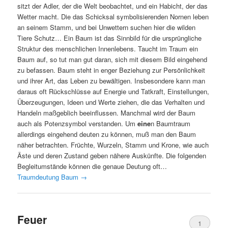
sitzt der Adler, der die Welt beobachtet, und ein Habicht, der das
Wetter macht. Die das Schicksal symbolisierenden Nornen leben
an seinem Stamm, und bei Unwettern suchen hier die wilden
Tiere Schutz… Ein Baum ist das Sinnbild für die ursprüngliche
Struktur des menschlichen Innenlebens. Taucht im Traum ein
Baum auf, so tut man gut daran, sich mit diesem Bild eingehend
zu befassen. Baum steht in enger Beziehung zur Persönlichkeit
und ihrer Art, das Leben zu bewältigen. Insbesondere kann man
daraus oft Rückschlüsse auf Energie und Tatkraft, Einstellungen,
Überzeugungen, Ideen und Werte ziehen, die das Verhalten und
Handeln maßgeblich beeinflussen. Manchmal wird der Baum
auch als Potenzsymbol verstanden. Um
eine
n Baumtraum
allerdings eingehend deuten zu können, muß man den Baum
näher betrachten. Früchte, Wurzeln, Stamm und Krone, wie auch
Äste und deren Zustand geben nähere Auskünfte. Die folgenden
Begleitumstände können die genaue Deutung oft…
Traumdeutung Baum
→
Feuer
1