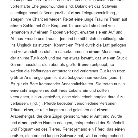
vorteilhafte Ehe geschwunden sind. Balanciert das Schwein
allerdings anschließend grazil auf
eine
r Telegraphenleitung ,
steigen ihre Chancen wieder. Reitet
eine
junge Frau im Traum auf
eine
m Schimmel über Berg und Tal und wird sie dabei von
jemandem auf
eine
m Rappen verfolgt, erwartet sie ein Auf und
Ab aus Freude und Trauer,- jemand bemüht sich unablässig, sie
ins Unglück zu stürzen. Kommt ein Pferd durch die Luft geflogen
und verwandelt es sich im näherkommen in
eine
m Menschen,
der an ihre Tür klopft und sie mit etwas bewirft, das wie ein Stück
Gummi aussieht, sich aber als große
Biene
n entpuppt, so
werden die Hoffnungen enttäuscht und verlorenes Gut kann trotz
größter Anstrengungen nicht zurückgewonnen werden. (pers. ) :
Es gilt als Bote kommender Annehmlichkeiten. Sie treten nun in
eine
sehr angenehme Zeit Ihres Lebens ein und sollten
versuchen, sie zu genießen, ohne sich jedoch sorglos darauf zu
verlassen. (ind. ) : Pferde bedeuten verschiedene Personen.
Träumt
eine
r, er reite langsam und gelassen auf
eine
m
Araberhengst, der dem Zügel gehorcht, wird er Amt und Würde
und
eine
n großen Namen erlangen, entsprechend der Schönheit
und Folgsamkeit des Tieres. Reitet jemand ein Pferd, das
eine
n
großen, dichten und langen Schwanz hat, wird er entsprechend