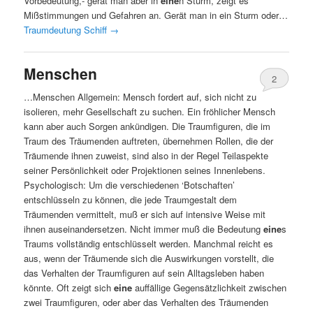
Vorbedeutung,- gerät man aber in
eine
n Sturm, zeigt es
Mißstimmungen und Gefahren an. Gerät man in ein Sturm oder…
Traumdeutung Schiff
→
Menschen
2
…Menschen Allgemein: Mensch fordert auf, sich nicht zu
isolieren, mehr Gesellschaft zu suchen. Ein fröhlicher Mensch
kann aber auch Sorgen ankündigen. Die Traumfiguren, die im
Traum des Träumenden auftreten, übernehmen Rollen, die der
Träumende ihnen zuweist, sind also in der Regel Teilaspekte
seiner Persönlichkeit oder Projektionen seines Innenlebens.
Psychologisch: Um die verschiedenen ‘Botschaften’
entschlüsseln zu können, die jede Traumgestalt dem
Träumenden vermittelt, muß er sich auf intensive Weise mit
ihnen auseinandersetzen. Nicht immer muß die Bedeutung
eine
s
Traums vollständig entschlüsselt werden. Manchmal reicht es
aus, wenn der Träumende sich die Auswirkungen vorstellt, die
das Verhalten der Traumfiguren auf sein Alltagsleben haben
könnte. Oft zeigt sich
eine
auffällige Gegensätzlichkeit zwischen
zwei Traumfiguren, oder aber das Verhalten des Träumenden