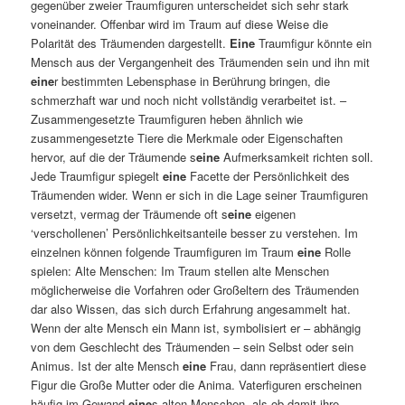
gegenüber zweier Traumfiguren unterscheidet sich sehr stark
voneinander. Offenbar wird im Traum auf diese Weise die
Polarität des Träumenden dargestellt.
Eine
Traumfigur könnte ein
Mensch aus der Vergangenheit des Träumenden sein und ihn mit
eine
r bestimmten Lebensphase in Berührung bringen, die
schmerzhaft war und noch nicht vollständig verarbeitet ist. –
Zusammengesetzte Traumfiguren heben ähnlich wie
zusammengesetzte Tiere die Merkmale oder Eigenschaften
hervor, auf die der Träumende s
eine
Aufmerksamkeit richten soll.
Jede Traumfigur spiegelt
eine
Facette der Persönlichkeit des
Träumenden wider. Wenn er sich in die Lage seiner Traumfiguren
versetzt, vermag der Träumende oft s
eine
eigenen
‘verschollenen’ Persönlichkeitsanteile besser zu verstehen. Im
einzelnen können folgende Traumfiguren im Traum
eine
Rolle
spielen: Alte Menschen: Im Traum stellen alte Menschen
möglicherweise die Vorfahren oder Großeltern des Träumenden
dar also Wissen, das sich durch Erfahrung angesammelt hat.
Wenn der alte Mensch ein Mann ist, symbolisiert er – abhängig
von dem Geschlecht des Träumenden – sein Selbst oder sein
Animus. Ist der alte Mensch
eine
Frau, dann repräsentiert diese
Figur die Große Mutter oder die Anima. Vaterfiguren erscheinen
häufig im Gewand
eine
s alten Menschen, als ob damit ihre