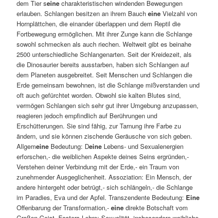
dem Tier s
eine
charakteristischen windenden Bewegungen
erlauben. Schlangen besitzen an ihrem Bauch
eine
Vielzahl von
Hornplättchen, die einander überlappen und dem Reptil die
Fortbewegung ermöglichen. Mit ihrer Zunge kann die Schlange
sowohl schmecken als auch riechen. Weltweit gibt es beinahe
2500 unterschiedliche Schlangenarten. Seit der Kreidezeit, als
die Dinosaurier bereits ausstarben, haben sich Schlangen auf
dem Planeten ausgebreitet. Seit Menschen und Schlangen die
Erde gemeinsam bewohnen, ist die Schlange mißverstanden und
oft auch gefürchtet worden. Obwohl sie kalten Blutes sind,
vermögen Schlangen sich sehr gut ihrer Umgebung anzupassen,
reagieren jedoch empfindlich auf Berührungen und
Erschütterungen. Sie sind fähig, zur Tarnung ihre Farbe zu
ändern, und sie können zischende Geräusche von sich geben.
Allgem
eine
Bedeutung: D
eine
Lebens- und Sexualenergien
erforschen,- die weiblichen Aspekte deines Seins ergründen,-
Verstehen deiner Verbindung mit der Erde,- ein Traum von
zunehmender Ausgeglichenheit. Assoziation: Ein Mensch, der
andere hintergeht oder betrügt,- sich schlängeln,- die Schlange
im Paradies, Eva und der Apfel. Transzendente Bedeutung:
Eine
Offenbarung der Transformation,-
eine
direkte Botschaft vom
Großen Geist. Fosters Lehre: Sexualität, insbesondere weibliche.