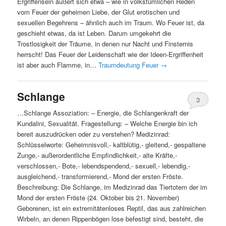
Ergriffensein äußert sich etwa – wie in volkstümlichen Reden
vom Feuer der geheimen Liebe, der Glut erotischen und
sexuellen Begehrens – ähnlich auch im Traum. Wo Feuer ist, da
geschieht etwas, da ist Leben. Darum umgekehrt die
Trostlosigkeit der Träume, in denen nur Nacht und Finsternis
herrscht! Das Feuer der Leidenschaft wie der Ideen-Ergriffenheit
ist aber auch Flamme, in…
Traumdeutung Feuer
→
Schlange
3
…Schlange Assoziation: – Energie, die Schlangenkraft der
Kundalini, Sexualität. Fragestellung: – Welche Energie bin ich
bereit auszudrücken oder zu verstehen? Medizinrad:
Schlüsselworte: Geheimnisvoll,- kaltblütig,- gleitend,- gespaltene
Zunge,- außerordentliche Empfindlichkeit,- alte Kräfte,-
verschlossen,- Bote,- lebendspendend,- sexuell,- lebendig,-
ausgleichend,- transformierend,- Mond der ersten Fröste.
Beschreibung: Die Schlange, im Medizinrad das Tiertotem der im
Mond der ersten Fröste (24. Oktober bis 21. November)
Geborenen, ist ein extremitätenloses Reptil, das aus zahlreichen
Wirbeln, an denen Rippenbögen lose befestigt sind, besteht, die