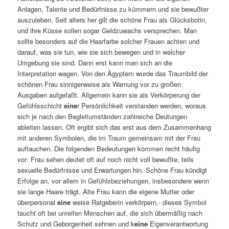
Anlagen, Talente und Bedürfnisse zu kümmern und sie bewußter
auszuleben. Seit alters her gilt die schöne Frau als Glücksbotin,
und ihre Küsse sollen sogar Geldzuwachs versprechen. Man
sollte besonders auf die Haarfarbe solcher Frauen achten und
darauf, was sie tun, wie sie sich bewegen und in welcher
Umgebung sie sind. Dann erst kann man sich an die
Interpretation wagen. Von den Ägyptern wurde das Traumbild der
schönen Frau sinnigerweise als Warnung vor zu großen
Ausgaben aufgefaßt. Allgemein kann sie als Verkörperung der
Gefühlsschicht
eine
r Persönlichkeit verstanden werden, woraus
sich je nach den Begleitumständen zahlreiche Deutungen
ableiten lassen. Oft ergibt sich das erst aus dem Zusammenhang
mit anderen Symbolen, die im Traum gemeinsam mit der Frau
auftauchen. Die folgenden Bedeutungen kommen recht häufig
vor: Frau sehen deutet oft auf noch nicht voll bewußte, teils
sexuelle Bedürfnisse und Erwartungen hin. Schöne Frau kündigt
Erfolge an, vor allem in Gefühlsbeziehungen, insbesondere wenn
sie lange Haare trägt. Alte Frau kann die eigene Mutter oder
überpersonal
eine
weise Ratgeberin verkörpern,- dieses Symbol
taucht oft bei unreifen Menschen auf, die sich übermäßig nach
Schutz und Geborgenheit sehnen und k
eine
Eigenverantwortung