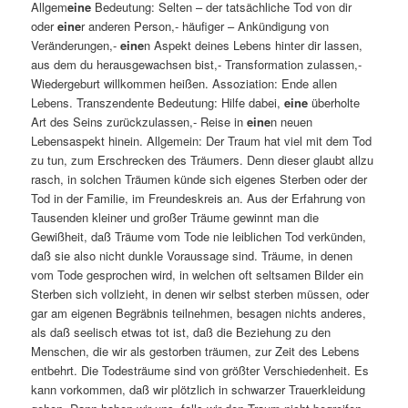
Allgem
eine
Bedeutung: Selten – der tatsächliche Tod von dir
oder
eine
r anderen Person,- häufiger – Ankündigung von
Veränderungen,-
eine
n Aspekt deines Lebens hinter dir lassen,
aus dem du herausgewachsen bist,- Transformation zulassen,-
Wiedergeburt willkommen heißen. Assoziation: Ende allen
Lebens. Transzendente Bedeutung: Hilfe dabei,
eine
überholte
Art des Seins zurückzulassen,- Reise in
eine
n neuen
Lebensaspekt hinein. Allgemein: Der Traum hat viel mit dem Tod
zu tun, zum Erschrecken des Träumers. Denn dieser glaubt allzu
rasch, in solchen Träumen künde sich eigenes Sterben oder der
Tod in der Familie, im Freundeskreis an. Aus der Erfahrung von
Tausenden kleiner und großer Träume gewinnt man die
Gewißheit, daß Träume vom Tode nie leiblichen Tod verkünden,
daß sie also nicht dunkle Voraussage sind. Träume, in denen
vom Tode gesprochen wird, in welchen oft seltsamen Bilder ein
Sterben sich vollzieht, in denen wir selbst sterben müssen, oder
gar am eigenen Begräbnis teilnehmen, besagen nichts anderes,
als daß seelisch etwas tot ist, daß die Beziehung zu den
Menschen, die wir als gestorben träumen, zur Zeit des Lebens
entbehrt. Die Todesträume sind von größter Verschiedenheit. Es
kann vorkommen, daß wir plötzlich in schwarzer Trauerkleidung