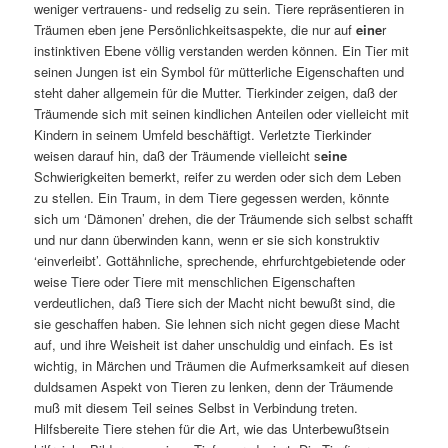
weniger vertrauens- und redselig zu sein. Tiere repräsentieren in
Träumen eben jene Persönlichkeitsaspekte, die nur auf
eine
r
instinktiven Ebene völlig verstanden werden können. Ein Tier mit
seinen Jungen ist ein Symbol für mütterliche Eigenschaften und
steht daher allgemein für die Mutter. Tierkinder zeigen, daß der
Träumende sich mit seinen kindlichen Anteilen oder vielleicht mit
Kindern in seinem Umfeld beschäftigt. Verletzte Tierkinder
weisen darauf hin, daß der Träumende vielleicht s
eine
Schwierigkeiten bemerkt, reifer zu werden oder sich dem Leben
zu stellen. Ein Traum, in dem Tiere gegessen werden, könnte
sich um ‘Dämonen’ drehen, die der Träumende sich selbst schafft
und nur dann überwinden kann, wenn er sie sich konstruktiv
‘einverleibt’. Gottähnliche, sprechende, ehrfurchtgebietende oder
weise Tiere oder Tiere mit menschlichen Eigenschaften
verdeutlichen, daß Tiere sich der Macht nicht bewußt sind, die
sie geschaffen haben. Sie lehnen sich nicht gegen diese Macht
auf, und ihre Weisheit ist daher unschuldig und einfach. Es ist
wichtig, in Märchen und Träumen die Aufmerksamkeit auf diesen
duldsamen Aspekt von Tieren zu lenken, denn der Träumende
muß mit diesem Teil seines Selbst in Verbindung treten.
Hilfsbereite Tiere stehen für die Art, wie das Unterbewußtsein