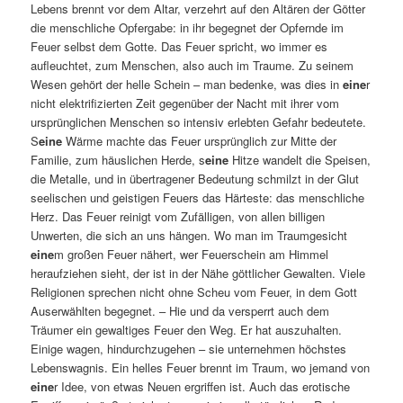
Lebens brennt vor dem Altar, verzehrt auf den Altären der Götter
die menschliche Opfergabe: in ihr begegnet der Opfernde im
Feuer selbst dem Gotte. Das Feuer spricht, wo immer es
aufleuchtet, zum Menschen, also auch im Traume. Zu seinem
Wesen gehört der helle Schein – man bedenke, was dies in
eine
r
nicht elektrifizierten Zeit gegenüber der Nacht mit ihrer vom
ursprünglichen Menschen so intensiv erlebten Gefahr bedeutete.
S
eine
Wärme machte das Feuer ursprünglich zur Mitte der
Familie, zum häuslichen Herde, s
eine
Hitze wandelt die Speisen,
die Metalle, und in übertragener Bedeutung schmilzt in der Glut
seelischen und geistigen Feuers das Härteste: das menschliche
Herz. Das Feuer reinigt vom Zufälligen, von allen billigen
Unwerten, die sich an uns hängen. Wo man im Traumgesicht
eine
m großen Feuer nähert, wer Feuerschein am Himmel
heraufziehen sieht, der ist in der Nähe göttlicher Gewalten. Viele
Religionen sprechen nicht ohne Scheu vom Feuer, in dem Gott
Auserwählten begegnet. – Hie und da versperrt auch dem
Träumer ein gewaltiges Feuer den Weg. Er hat auszuhalten.
Einige wagen, hindurchzugehen – sie unternehmen höchstes
Lebenswagnis. Ein helles Feuer brennt im Traum, wo jemand von
eine
r Idee, von etwas Neuen ergriffen ist. Auch das erotische