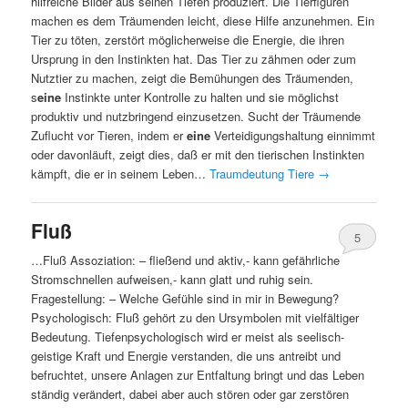
hilfreiche Bilder aus seinen Tiefen produziert. Die Tierfiguren
machen es dem Träumenden leicht, diese Hilfe anzunehmen. Ein
Tier zu töten, zerstört möglicherweise die Energie, die ihren
Ursprung in den Instinkten hat. Das Tier zu zähmen oder zum
Nutztier zu machen, zeigt die Bemühungen des Träumenden,
s
eine
Instinkte unter Kontrolle zu halten und sie möglichst
produktiv und nutzbringend einzusetzen. Sucht der Träumende
Zuflucht vor Tieren, indem er
eine
Verteidigungshaltung einnimmt
oder davonläuft, zeigt dies, daß er mit den tierischen Instinkten
kämpft, die er in seinem Leben…
Traumdeutung Tiere
→
Fluß
5
…Fluß Assoziation: – fließend und aktiv,- kann gefährliche
Stromschnellen aufweisen,- kann glatt und ruhig sein.
Fragestellung: – Welche Gefühle sind in mir in Bewegung?
Psychologisch: Fluß gehört zu den Ursymbolen mit vielfältiger
Bedeutung. Tiefenpsychologisch wird er meist als seelisch-
geistige Kraft und Energie verstanden, die uns antreibt und
befruchtet, unsere Anlagen zur Entfaltung bringt und das Leben
ständig verändert, dabei aber auch stören oder gar zerstören