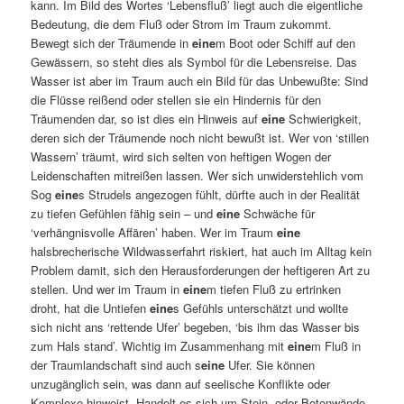
kann. Im Bild des Wortes ‘Lebensfluß’ liegt auch die eigentliche
Bedeutung, die dem Fluß oder Strom im Traum zukommt.
Bewegt sich der Träumende in
eine
m Boot oder Schiff auf den
Gewässern, so steht dies als Symbol für die Lebensreise. Das
Wasser ist aber im Traum auch ein Bild für das Unbewußte: Sind
die Flüsse reißend oder stellen sie ein Hindernis für den
Träumenden dar, so ist dies ein Hinweis auf
eine
Schwierigkeit,
deren sich der Träumende noch nicht bewußt ist. Wer von ‘stillen
Wassern’ träumt, wird sich selten von heftigen Wogen der
Leidenschaften mitreißen lassen. Wer sich unwiderstehlich vom
Sog
eine
s Strudels angezogen fühlt, dürfte auch in der Realität
zu tiefen Gefühlen fähig sein – und
eine
Schwäche für
‘verhängnisvolle Affären’ haben. Wer im Traum
eine
halsbrecherische Wildwasserfahrt riskiert, hat auch im Alltag kein
Problem damit, sich den Herausforderungen der heftigeren Art zu
stellen. Und wer im Traum in
eine
m tiefen Fluß zu ertrinken
droht, hat die Untiefen
eine
s Gefühls unterschätzt und wollte
sich nicht ans ‘rettende Ufer’ begeben, ‘bis ihm das Wasser bis
zum Hals stand’. Wichtig im Zusammenhang mit
eine
m Fluß in
der Traumlandschaft sind auch s
eine
Ufer. Sie können
unzugänglich sein, was dann auf seelische Konflikte oder
Komplexe hinweist. Handelt es sich um Stein- oder Betonwände,