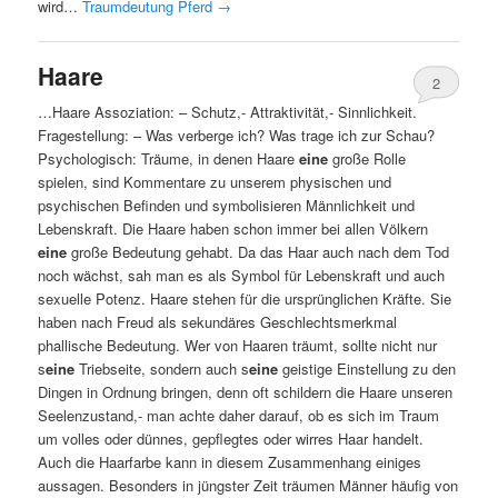
wird…
Traumdeutung Pferd
→
Haare
2
…Haare Assoziation: – Schutz,- Attraktivität,- Sinnlichkeit.
Fragestellung: – Was verberge ich? Was trage ich zur Schau?
Psychologisch: Träume, in denen Haare
eine
große Rolle
spielen, sind Kommentare zu unserem physischen und
psychischen Befinden und symbolisieren Männlichkeit und
Lebenskraft. Die Haare haben schon immer bei allen Völkern
eine
große Bedeutung gehabt. Da das Haar auch nach dem Tod
noch wächst, sah man es als Symbol für Lebenskraft und auch
sexuelle Potenz. Haare stehen für die ursprünglichen Kräfte. Sie
haben nach Freud als sekundäres Geschlechtsmerkmal
phallische Bedeutung. Wer von Haaren träumt, sollte nicht nur
s
eine
Triebseite, sondern auch s
eine
geistige Einstellung zu den
Dingen in Ordnung bringen, denn oft schildern die Haare unseren
Seelenzustand,- man achte daher darauf, ob es sich im Traum
um volles oder dünnes, gepflegtes oder wirres Haar handelt.
Auch die Haarfarbe kann in diesem Zusammenhang einiges
aussagen. Besonders in jüngster Zeit träumen Männer häufig von