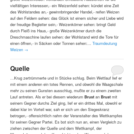
vielfältigen Interessen,- ein Weizenfeld sehen: kündet eine Zeit
des Wohlstandes an,- gewinnbringender Handel,- reifen Weizen
auf den Feldern sehen: das Glück ist einem sicher und Liebe wird
der freudige Begleiter sein,- Weizenkörner sehen: bringt Geld
durch Fleiß ins Haus,- große Weizenkörner durch die
Dreschmaschine laufen sehen: der Wohlstand wird die Tore für
einen öffnen,- in Säcken oder Tonnen sehen:…
Traumdeutung
Weizen
→
Quelle
…Krug zertrümmerte und in Stücke schlug. Beim Wettlauf lief er
mit einem anderen ein totes Rennen, und obwohl die Waagschale
mehr zu seinen Gunsten ausschlug, mußte er zu einem zweiten
Lauf antreten. Als er bei diesem wiederum
Brust
an
Brust
mit
seinem Gegner durchs Ziel ging, lief er ein drittes Mal, obwohl er
dabei klar im Vorteil war, sah er sich um den Siegeskranz
betrogen,- offensichtlich nahm der Veranstalter des Wettkampfes
für seinen Gegner Partei. Es bot sich nun an, einen Vergleich zu
ziehen zwischen der Quelle und dem Wettkampf, der