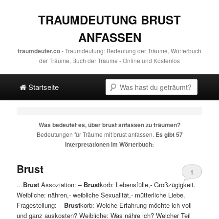
TRAUMDEUTUNG BRUST
ANFASSEN
traumdeuter.co
- Traumdeutung: Bedeutung der Träume, Wörterbuch
der Träume, Buch der Träume - Online und Kostenlos
Hauptmenü
Suche
Direkt zum Hauptinhalt
Spring zur sekundären Inhalt
Startseite
Was bedeutet es, über
brust anfassen
zu träumen?
Bedeutungen für Träume mit
brust anfassen
.
Es gibt 57
Interpretationen im Wörterbuch:
Brust
1
…
Brust
Assoziation: –
Brust
korb: Lebensfülle,- Großzügigkeit.
Weibliche: nähren,- weibliche Sexualität,- mütterliche Liebe.
Fragestellung: –
Brust
korb: Welche Erfahrung möchte ich voll
und ganz auskosten? Weibliche: Was nähre ich? Welcher Teil