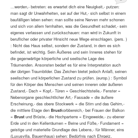
…werden,- betreten: es erwartet dich eine Neuigkeit,- putzen:
man sagt dir Unwahrheiten, sei auf der Hut,- sich selbst in einem
baufälligen leben sehen: man sollte seine Nerven mehr schonen
und sich von allem fernhalten, was die Gesundheit schadet,- sein
eigenes verlassen und zurückschauen: man wird in Zukunft in
beruflicher oder privater Hinsicht neue Wege einschlagen. (pers. )
: Nicht das Haus selbst, sondern der Zustand, in dem es sich
befindet, ist wichtig. Sein Äußeres und sein Inneres stehen für
die gegenwärtige körperliche und seelische Lage des
Träumenden. Ansonsten bedarf es für eine Interpretation auch
der übrigen Traumbilder. Das Zeichen bietet jedoch Anlaß, seinen
seelischen und körperlichen Zustand zu prüfen. (europ.) : Symbol
für den Körper des Menschen und seinen inneren oder äußeren
Zustand,- Dach = Kopf,- Türen = Geschlechtsteile,- Fenster =
Nebenorgane geschlechtlicher Art,- Fassade = die äußere
Erscheinung,- das obere Stockwerk = die Stirn und das Gehirn,-
die mittlere Etage den
Brust
korbbereich,- bei Frauen der Balkon
=
Brust
und Brüste,- die Hochparterre = Eingeweide,- zu ebener
Erde und in den Kellerräumen = Beine und Füße,- Fundament =
geistige und materielle Grundlage des Lebens,- für Männer, eins
(Luxusvilla, Bauernhaus) sehen: Bedürfnis nach Ehrgeiz,