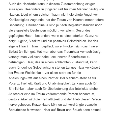
Auch die Haarfarbe kann in diesem Zusammenhang einiges
aussagen. Besonders in jüngster Zeit träumen Männer häufig von
Haaren. Liegt einem solchen Traum nicht die akute Angst vor
Kahlköpfigkeit zugrunde, hat der Traum von Haaren immer tiefere
Bedeutung. Darüber hinaus sind je nach Begleitumständen noch
viele spezielle Deutungen möglich, vor allem: Gesundes,
gepflegtes Haar – besonders wenn es einen starken Glanz hat –
zeigt Jugend, Vitalität und ein positives Selbstbild an. Ist das
eigene Haar im Traum gepflegt, so entwickelt sich das innere
Selbst ähnlich gut. Hat man aber das Traumhaar vernachlässigt,
versagt man vielleicht dabei, die inneren Bedürfnisse zu
befriedigen. Haar, das in einem schlechten Zustand ist, kann
auch für geringe Selbstachtung stehen Langes Haar verkörpert
bei Frauen Weiblichkeit, vor allem steht es für die
Anziehungskraft auf einen Partner. Bei Männern steht es für
Potenz, Freiheit, Kraft und Unabhängigkeit Es kann auch für
Sinnlichkeit, aber auch für Überbetonung des Intellekts stehen.
Je stärker eine im Traum vorkommende Person behaart ist,
desto stärker wird die Tierhaftigkeit und der Trieb dieser Person
hervorgehoben. Kurze Haare können auf verdrängte sexuelle
Bedürfnisse hinweisen. Haar auf
Brust
und Bauch kann sexuell