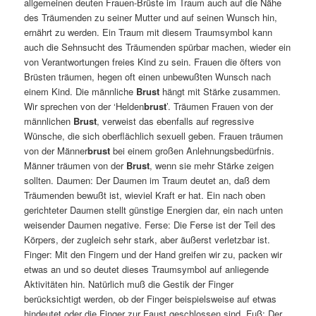
allgemeinen deuten Frauen-Brüste im Traum auch auf die Nähe
des Träumenden zu seiner Mutter und auf seinen Wunsch hin,
ernährt zu werden. Ein Traum mit diesem Traumsymbol kann
auch die Sehnsucht des Träumenden spürbar machen, wieder ein
von Verantwortungen freies Kind zu sein. Frauen die öfters von
Brüsten träumen, hegen oft einen unbewußten Wunsch nach
einem Kind. Die männliche
Brust
hängt mit Stärke zusammen.
Wir sprechen von der ‘Helden
brust
’. Träumen Frauen von der
männlichen
Brust
, verweist das ebenfalls auf regressive
Wünsche, die sich oberflächlich sexuell geben. Frauen träumen
von der Männer
brust
bei einem großen Anlehnungsbedürfnis.
Männer träumen von der
Brust
, wenn sie mehr Stärke zeigen
sollten. Daumen: Der Daumen im Traum deutet an, daß dem
Träumenden bewußt ist, wieviel Kraft er hat. Ein nach oben
gerichteter Daumen stellt günstige Energien dar, ein nach unten
weisender Daumen negative. Ferse: Die Ferse ist der Teil des
Körpers, der zugleich sehr stark, aber äußerst verletzbar ist.
Finger: Mit den Fingern und der Hand greifen wir zu, packen wir
etwas an und so deutet dieses Traumsymbol auf anliegende
Aktivitäten hin. Natürlich muß die Gestik der Finger
berücksichtigt werden, ob der Finger beispielsweise auf etwas
hindeutet oder die Finger zur Faust geschlossen sind. Fuß: Der