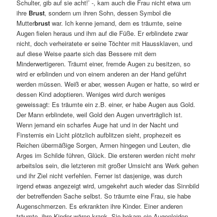
Schulter, gib auf sie acht!’ -, kam auch die Frau nicht etwa um
ihre
Brust
, sondern um ihren Sohn, dessen Symbol die
Mutter
brust
war. Ich kenne jemand, dem es träumte, seine
Augen fielen heraus und ihm auf die Füße. Er erblindete zwar
nicht, doch verheiratete er seine Töchter mit Haussklaven, und
auf diese Weise paarte sich das Bessere mit dem
Minderwertigeren. Träumt einer, fremde Augen zu besitzen, so
wird er erblinden und von einem anderen an der Hand geführt
werden müssen. Weiß er aber, wessen Augen er hatte, so wird er
dessen Kind adoptieren. Weniges wird durch weniges
geweissagt: Es träumte ein z.B. einer, er habe Augen aus Gold.
Der Mann erblindete, weil Gold den Augen unverträglich ist.
Wenn jemand ein scharfes Auge hat und in der Nacht und
Finsternis ein Licht plötzlich aufblitzen sieht, prophezeit es
Reichen übermäßige Sorgen, Armen hingegen und Leuten, die
Arges im Schilde führen, Glück. Die ersteren werden nicht mehr
arbeitslos sein, die letzteren mit großer Umsicht ans Werk gehen
und ihr Ziel nicht verfehlen. Ferner ist dasjenige, was durch
irgend etwas angezeigt wird, umgekehrt auch wieder das Sinnbild
der betreffenden Sache selbst. So träumte eine Frau, sie habe
Augenschmerzen. Es erkrankten ihre Kinder. Einer anderen
träumte, ihre Kinder wären krank. Sie bekam ein Augenleiden.