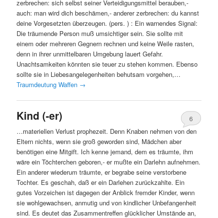
zerbrechen: sich selbst seiner Verteidigungsmittel berauben,-
auch: man wird dich beschämen,- anderer zerbrechen: du kannst
deine Vorgesetzten überzeugen. (pers. ) : Ein warnendes Signal:
Die träumende Person muß umsichtiger sein. Sie sollte mit
einem oder mehreren Gegnern rechnen und keine Weile rasten,
denn in ihrer unmittelbaren Umgebung lauert Gefahr.
Unachtsamkeiten könnten sie teuer zu stehen kommen. Ebenso
sollte sie in Liebesangelegenheiten behutsam vorgehen,…
Traumdeutung Waffen
→
Kind (-er)
6
…materiellen Verlust prophezeit. Denn Knaben nehmen von den
Eltern nichts, wenn sie groß geworden sind, Mädchen aber
benötigen eine Mitgift. Ich kenne jemand, dem es träumte, ihm
wäre ein Töchterchen geboren,- er mußte ein Darlehn aufnehmen.
Ein anderer wiederum träumte, er begrabe seine verstorbene
Tochter. Es geschah, daß er ein Darlehen zurückzahlte. Ein
gutes Vorzeichen ist dagegen der Anblick fremder Kinder, wenn
sie wohlgewachsen, anmutig und von kindlicher Unbefangenheit
sind. Es deutet das Zusammentreffen glücklicher Umstände an,