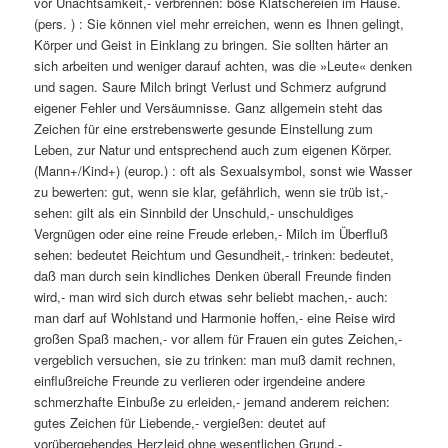
vor Unachtsamkeit,- verbrennen: böse Klatschereien im Hause.
(pers. ) : Sie können viel mehr erreichen, wenn es Ihnen gelingt,
Körper und Geist in Einklang zu bringen. Sie sollten härter an
sich arbeiten und weniger darauf achten, was die »Leute« denken
und sagen. Saure Milch bringt Verlust und Schmerz aufgrund
eigener Fehler und Versäumnisse. Ganz allgemein steht das
Zeichen für eine erstrebenswerte gesunde Einstellung zum
Leben, zur Natur und entsprechend auch zum eigenen Körper.
(Mann+/Kind+) (europ.) : oft als Sexualsymbol, sonst wie Wasser
zu bewerten: gut, wenn sie klar, gefährlich, wenn sie trüb ist,-
sehen: gilt als ein Sinnbild der Unschuld,- unschuldiges
Vergnügen oder eine reine Freude erleben,- Milch im Überfluß
sehen: bedeutet Reichtum und Gesundheit,- trinken: bedeutet,
daß man durch sein kindliches Denken überall Freunde finden
wird,- man wird sich durch etwas sehr beliebt machen,- auch:
man darf auf Wohlstand und Harmonie hoffen,- eine Reise wird
großen Spaß machen,- vor allem für Frauen ein gutes Zeichen,-
vergeblich versuchen, sie zu trinken: man muß damit rechnen,
einflußreiche Freunde zu verlieren oder irgendeine andere
schmerzhafte Einbuße zu erleiden,- jemand anderem reichen:
gutes Zeichen für Liebende,- vergießen: deutet auf
vorübergehendes Herzleid ohne wesentlichen Grund,-