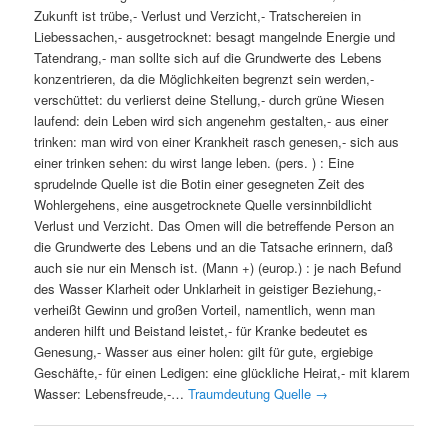
Zukunft ist trübe,- Verlust und Verzicht,- Tratschereien in
Liebessachen,- ausgetrocknet: besagt mangelnde Energie und
Tatendrang,- man sollte sich auf die Grundwerte des Lebens
konzentrieren, da die Möglichkeiten begrenzt sein werden,-
verschüttet: du verlierst deine Stellung,- durch grüne Wiesen
laufend: dein Leben wird sich angenehm gestalten,- aus einer
trinken: man wird von einer Krankheit rasch genesen,- sich aus
einer trinken sehen: du wirst lange leben. (pers. ) : Eine
sprudelnde Quelle ist die Botin einer gesegneten Zeit des
Wohlergehens, eine ausgetrocknete Quelle versinnbildlicht
Verlust und Verzicht. Das Omen will die betreffende Person an
die Grundwerte des Lebens und an die Tatsache erinnern, daß
auch sie nur ein Mensch ist. (Mann +) (europ.) : je nach Befund
des Wasser Klarheit oder Unklarheit in geistiger Beziehung,-
verheißt Gewinn und großen Vorteil, namentlich, wenn man
anderen hilft und Beistand leistet,- für Kranke bedeutet es
Genesung,- Wasser aus einer holen: gilt für gute, ergiebige
Geschäfte,- für einen Ledigen: eine glückliche Heirat,- mit klarem
Wasser: Lebensfreude,-…
Traumdeutung Quelle
→