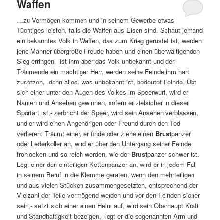
Waffen
…zu Vermögen kommen und in seinem Gewerbe etwas
Tüchtiges leisten, falls die Waffen aus Eisen sind. Schaut jemand
ein bekanntes Volk in Waffen, das zum Krieg gerüstet ist, werden
jene Männer übergroße Freude haben und einen überwältigenden
Sieg erringen,- ist ihm aber das Volk unbekannt und der
Träumende ein mächtiger Herr, werden seine Feinde ihm hart
zusetzen,- denn alles, was unbekannt ist, bedeutet Feinde. Übt
sich einer unter den Augen des Volkes im Speerwurf, wird er
Namen und Ansehen gewinnen, sofern er zielsicher in dieser
Sportart ist,- zerbricht der Speer, wird sein Ansehen verblassen,
und er wird einen Angehörigen oder Freund durch den Tod
verlieren. Träumt einer, er finde oder ziehe einen
Brust
panzer
oder Lederkoller an, wird er über den Untergang seiner Feinde
frohlocken und so reich werden, wie der
Brust
panzer schwer ist.
Legt einer den einteiligen Kettenpanzer an, wird er in jedem Fall
in seinem Beruf in die Klemme geraten, wenn den mehrteiligen
und aus vielen Stücken zusammengesetzten, entsprechend der
Vielzahl der Teile vermögend werden und vor den Feinden sicher
sein,- setzt sich einer einen Helm auf, wird sein Oberhaupt Kraft
und Standhaftigkeit bezeigen,- legt er die sogenannten Arm und