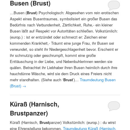
Busen (Brust)
…Busen (
Brust
) Psychologisch: Abgesehen vom rein erotischen
Aspekt eines Busentraumes, symbolisiert ein großer Busen das
Bedürfnis nach Verbundenheit, Zärtlichkeit, Ruhe,- ein kleiner
Busen läßt auf Respekt vor Autoritäten schließen. Volkstümlich:
(europ.) : ist er entzündet oder schmerzt er: Zeichen einer
kommenden Krankheit,- Träumt eine junge Frau, ihr Busen sei
verwundet, so steht ihr Niedergeschlagenheit bevor. Erscheint er
ihr schmutzig oder geschrumpft, kommt eine große
Enttäuschung in der Liebe, und Nebenbuhlerinnen werden sie
quälen. Betrachtet ihr Liebhaber ihren Busen heimlich durch ihre
hauchdünne Wäsche, wird sie dem Druck eines Freiers nicht
mehr standhalten. (Siehe auch ‘
Brust
’)…
Traumdeutung Busen
(Brust)
→
Küraß (Harnisch,
Brustpanzer)
Küraß (Harnisch,
Brust
panzer) Volkstümlich: (europ.) : du wirst
eine Ehrenstellung bekommen.
Traumdeutung Küraß (Harnisch,