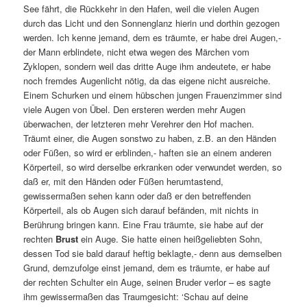
See fährt, die Rückkehr in den Hafen, weil die vielen Augen
durch das Licht und den Sonnenglanz hierin und dorthin gezogen
werden. Ich kenne jemand, dem es träumte, er habe drei Augen,-
der Mann erblindete, nicht etwa wegen des Märchen vom
Zyklopen, sondern weil das dritte Auge ihm andeutete, er habe
noch fremdes Augenlicht nötig, da das eigene nicht ausreiche.
Einem Schurken und einem hübschen jungen Frauenzimmer sind
viele Augen von Übel. Den ersteren werden mehr Augen
überwachen, der letzteren mehr Verehrer den Hof machen.
Träumt einer, die Augen sonstwo zu haben, z.B. an den Händen
oder Füßen, so wird er erblinden,- haften sie an einem anderen
Körperteil, so wird derselbe erkranken oder verwundet werden, so
daß er, mit den Händen oder Füßen herumtastend,
gewissermaßen sehen kann oder daß er den betreffenden
Körperteil, als ob Augen sich darauf befänden, mit nichts in
Berührung bringen kann. Eine Frau träumte, sie habe auf der
rechten
Brust
ein Auge. Sie hatte einen heißgeliebten Sohn,
dessen Tod sie bald darauf heftig beklagte,- denn aus demselben
Grund, demzufolge einst jemand, dem es träumte, er habe auf
der rechten Schulter ein Auge, seinen Bruder verlor – es sagte
ihm gewissermaßen das Traumgesicht: ‘Schau auf deine