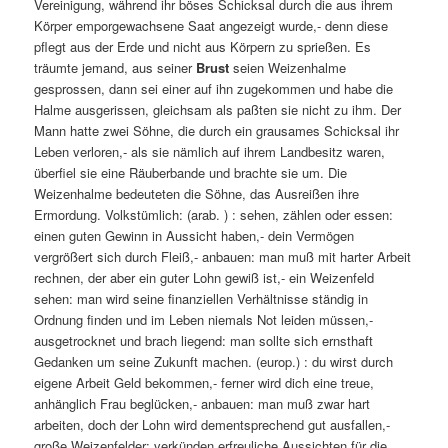
Vereinigung, während ihr böses Schicksal durch die aus ihrem
Körper emporgewachsene Saat angezeigt wurde,- denn diese
pflegt aus der Erde und nicht aus Körpern zu sprießen. Es
träumte jemand, aus seiner
Brust
seien Weizenhalme
gesprossen, dann sei einer auf ihn zugekommen und habe die
Halme ausgerissen, gleichsam als paßten sie nicht zu ihm. Der
Mann hatte zwei Söhne, die durch ein grausames Schicksal ihr
Leben verloren,- als sie nämlich auf ihrem Landbesitz waren,
überfiel sie eine Räuberbande und brachte sie um. Die
Weizenhalme bedeuteten die Söhne, das Ausreißen ihre
Ermordung. Volkstümlich: (arab. ) : sehen, zählen oder essen:
einen guten Gewinn in Aussicht haben,- dein Vermögen
vergrößert sich durch Fleiß,- anbauen: man muß mit harter Arbeit
rechnen, der aber ein guter Lohn gewiß ist,- ein Weizenfeld
sehen: man wird seine finanziellen Verhältnisse ständig in
Ordnung finden und im Leben niemals Not leiden müssen,-
ausgetrocknet und brach liegend: man sollte sich ernsthaft
Gedanken um seine Zukunft machen. (europ.) : du wirst durch
eigene Arbeit Geld bekommen,- ferner wird dich eine treue,
anhänglich Frau beglücken,- anbauen: man muß zwar hart
arbeiten, doch der Lohn wird dementsprechend gut ausfallen,-
große Weizenfelder: verkünden erfreuliche Aussichten für die