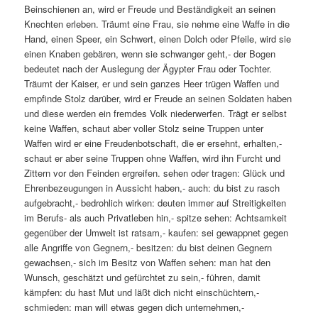
Beinschienen an, wird er Freude und Beständigkeit an seinen
Knechten erleben. Träumt eine Frau, sie nehme eine Waffe in die
Hand, einen Speer, ein Schwert, einen Dolch oder Pfeile, wird sie
einen Knaben gebären, wenn sie schwanger geht,- der Bogen
bedeutet nach der Auslegung der Ägypter Frau oder Tochter.
Träumt der Kaiser, er und sein ganzes Heer trügen Waffen und
empfinde Stolz darüber, wird er Freude an seinen Soldaten haben
und diese werden ein fremdes Volk niederwerfen. Trägt er selbst
keine Waffen, schaut aber voller Stolz seine Truppen unter
Waffen wird er eine Freudenbotschaft, die er ersehnt, erhalten,-
schaut er aber seine Truppen ohne Waffen, wird ihn Furcht und
Zittern vor den Feinden ergreifen. sehen oder tragen: Glück und
Ehrenbezeugungen in Aussicht haben,- auch: du bist zu rasch
aufgebracht,- bedrohlich wirken: deuten immer auf Streitigkeiten
im Berufs- als auch Privatleben hin,- spitze sehen: Achtsamkeit
gegenüber der Umwelt ist ratsam,- kaufen: sei gewappnet gegen
alle Angriffe von Gegnern,- besitzen: du bist deinen Gegnern
gewachsen,- sich im Besitz von Waffen sehen: man hat den
Wunsch, geschätzt und gefürchtet zu sein,- führen, damit
kämpfen: du hast Mut und läßt dich nicht einschüchtern,-
schmieden: man will etwas gegen dich unternehmen,-