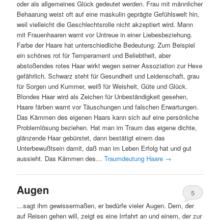
oder als allgemeines Glück gedeutet werden. Frau mit männlicher
Behaarung weist oft auf eine maskulin geprägte Gefühlswelt hin,
weil vielleicht die Geschlechtsrolle nicht akzeptiert wird. Mann
mit Frauenhaaren warnt vor Untreue in einer Liebesbeziehung.
Farbe der Haare hat unterschiedliche Bedeutung: Zum Beispiel
ein schönes rot für Temperament und Beliebtheit, aber
abstoßendes rotes Haar wirkt wegen seiner Assoziation zur Hexe
gefährlich. Schwarz steht für Gesundheit und Leidenschaft, grau
für Sorgen und Kummer, weiß für Weisheit, Güte und Glück.
Blondes Haar wird als Zeichen für Unbeständigkeit gesehen,
Haare färben warnt vor Täuschungen und falschen Erwartungen.
Das Kämmen des eigenen Haars kann sich auf eine persönliche
Problemlösung beziehen. Hat man im Traum das eigene dichte,
glänzende Haar gebürstet, dann bestätigt einem das
Unterbewußtsein damit, daß man im Leben Erfolg hat und gut
aussieht. Das Kämmen des…
Traumdeutung Haare
→
Augen
5
…sagt ihm gewissermaßen, er bedürfe vieler Augen. Dem, der
auf Reisen gehen will, zeigt es eine Irrfahrt an und einem, der zur