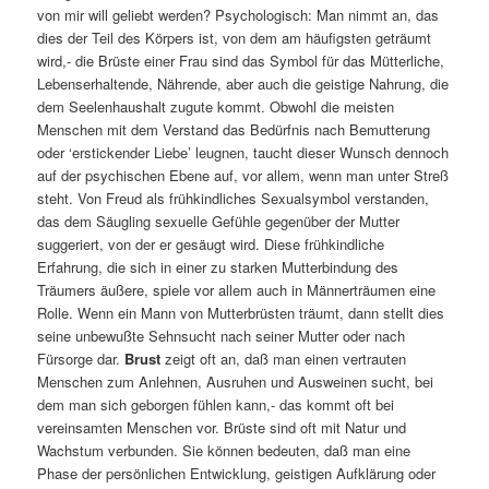
von mir will geliebt werden? Psychologisch: Man nimmt an, das
dies der Teil des Körpers ist, von dem am häufigsten geträumt
wird,- die Brüste einer Frau sind das Symbol für das Mütterliche,
Lebenserhaltende, Nährende, aber auch die geistige Nahrung, die
dem Seelenhaushalt zugute kommt. Obwohl die meisten
Menschen mit dem Verstand das Bedürfnis nach Bemutterung
oder ‘erstickender Liebe’ leugnen, taucht dieser Wunsch dennoch
auf der psychischen Ebene auf, vor allem, wenn man unter Streß
steht. Von Freud als frühkindliches Sexualsymbol verstanden,
das dem Säugling sexuelle Gefühle gegenüber der Mutter
suggeriert, von der er gesäugt wird. Diese frühkindliche
Erfahrung, die sich in einer zu starken Mutterbindung des
Träumers äußere, spiele vor allem auch in Männerträumen eine
Rolle. Wenn ein Mann von Mutterbrüsten träumt, dann stellt dies
seine unbewußte Sehnsucht nach seiner Mutter oder nach
Fürsorge dar.
Brust
zeigt oft an, daß man einen vertrauten
Menschen zum Anlehnen, Ausruhen und Ausweinen sucht, bei
dem man sich geborgen fühlen kann,- das kommt oft bei
vereinsamten Menschen vor. Brüste sind oft mit Natur und
Wachstum verbunden. Sie können bedeuten, daß man eine
Phase der persönlichen Entwicklung, geistigen Aufklärung oder