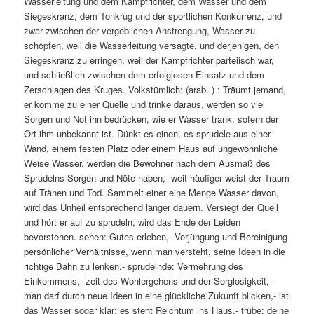
Wasserleitung und dem Kampfrichter, dem Wasser und dem
Siegeskranz, dem Tonkrug und der sportlichen Konkurrenz, und
zwar zwischen der vergeblichen Anstrengung, Wasser zu
schöpfen, weil die Wasserleitung versagte, und derjenigen, den
Siegeskranz zu erringen, weil der Kampfrichter parteiisch war,
und schließlich zwischen dem erfolglosen Einsatz und dem
Zerschlagen des Kruges. Volkstümlich: (arab. ) : Träumt jemand,
er komme zu einer Quelle und trinke daraus, werden so viel
Sorgen und Not ihn bedrücken, wie er Wasser trank, sofern der
Ort ihm unbekannt ist. Dünkt es einen, es sprudele aus einer
Wand, einem festen Platz oder einem Haus auf ungewöhnliche
Weise Wasser, werden die Bewohner nach dem Ausmaß des
Sprudelns Sorgen und Nöte haben,- weit häufiger weist der Traum
auf Tränen und Tod. Sammelt einer eine Menge Wasser davon,
wird das Unheil entsprechend länger dauern. Versiegt der Quell
und hört er auf zu sprudeln, wird das Ende der Leiden
bevorstehen. sehen: Gutes erleben,- Verjüngung und Bereinigung
persönlicher Verhältnisse, wenn man versteht, seine Ideen in die
richtige Bahn zu lenken,- sprudelnde: Vermehrung des
Einkommens,- zeit des Wohlergehens und der Sorglosigkeit,-
man darf durch neue Ideen in eine glückliche Zukunft blicken,- ist
das Wasser sogar klar: es steht Reichtum ins Haus,- trübe: deine