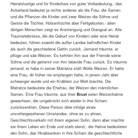
Heiratslustige und für Kinderlose von guter Vorbedeutung,- das
Ackerland bedeutet ja nichts anderes als die Frau, die Samen
und die Pflanzen die Kinder und zwar Weizen die Söhne und
Gerste die Töchter, Hülsenfrüchte aber Fehlgeburten,- allen
übrigen Menschen zeigt es Anstrengung und Drangsal an. Alle
Traumerlebnisse, die die Geburt von Kindern oder eine Heirat
bedeuten, führen sowohl die außer Landes befindlichen Kinder
als auch die geschiedene Gattin zurück. Jemand träumte, er
pflüge und säe Weizen. Es kehrten ihm aus der Fremde seine
Söhne und die getrennt von ihm lebende Frau zurück. Es träumte
jemand, er habe in seiner Matratze statt Wolle Weizen. Er hatte
eine Frau, dir früher nie empfangen hatte, in jenem Jahr aber
schwanger wurde und ein Knäblein zur Welt brachte. Die
Matratze bedeutete die Ehefrau, der Weizen den männlichen
Samen. Eine Frau träumte, aus ihrer
Brust
seien Weizenhalme
gewachsen, die umgeknickt sich wieder in ihre Scham
zurücksenkten. Diese Person übte infolge eines
unvorhergesehenen Umstandes, ohne es zu ahnen,
Geschlechtsverkehr mit ihrem eigenen Sohn, dann aber machte
sie ihrem Leben ein Ende und starb elend,- die Halme bedeuteten
den Sohn, das Hinabsenken in ihre Scham die geschlechtliche