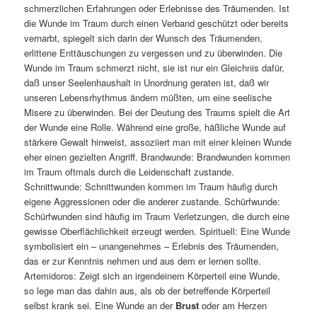
schmerzlichen Erfahrungen oder Erlebnisse des Träumenden. Ist
die Wunde im Traum durch einen Verband geschützt oder bereits
vernarbt, spiegelt sich darin der Wunsch des Träumenden,
erlittene Enttäuschungen zu vergessen und zu überwinden. Die
Wunde im Traum schmerzt nicht, sie ist nur ein Gleichnis dafür,
daß unser Seelenhaushalt in Unordnung geraten ist, daß wir
unseren Lebensrhythmus ändern müßten, um eine seelische
Misere zu überwinden. Bei der Deutung des Traums spielt die Art
der Wunde eine Rolle. Während eine große, häßliche Wunde auf
stärkere Gewalt hinweist, assoziiert man mit einer kleinen Wunde
eher einen gezielten Angriff. Brandwunde: Brandwunden kommen
im Traum oftmals durch die Leidenschaft zustande.
Schnittwunde: Schnittwunden kommen im Traum häufig durch
eigene Aggressionen oder die anderer zustande. Schürfwunde:
Schürfwunden sind häufig im Traum Verletzungen, die durch eine
gewisse Oberflächlichkeit erzeugt werden. Spirituell: Eine Wunde
symbolisiert ein – unangenehmes – Erlebnis des Träumenden,
das er zur Kenntnis nehmen und aus dem er lernen sollte.
Artemidoros: Zeigt sich an irgendeinem Körperteil eine Wunde,
so lege man das dahin aus, als ob der betreffende Körperteil
selbst krank sei. Eine Wunde an der
Brust
oder am Herzen