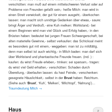
verschütten: man muß auf einem mittelschweren Verlust oder auf
Probleme von Freunden gefaßt sein,- heiße Milch: man wird in
einen Streit verwickelt, der gut für einem ausgeht,- überkochen
lassen: man macht sich unnötige Gedanken über etwas,- saure:
bringt Ärger und Verdruß,- eine Kuh melken: Wohlstand,- bei
einem Beginnen wird man viel Glück und Erfolg haben,- in den
Brüsten haben: bedeutet bei jungen Frauen Schwangerschaft, bei
alten materielle Gewinne,- selbst verkaufen: das Schicksal meint
es besonders gut mit einem,- weggeben: man ist zu mildtätig,
denn man selbst ist auch wichtig,- in Milch baden: man darf sich
über Wohlstand und phantastische Freunde freuen. (ind. ) :
kaufen: du wirst Freude erleben,- trinken: sei sparsam,- tragen:
du wirst viel Geld erhalten,- verschütten: Schaden durch
Übereilung,- überlaufen lassen: du hast Feinde,- verschenken:
gesegnete Häuslichkeit,- selbst in der
Brust
haben: Reichtum.
(Siehe auch ‘
Brust
’, ‘Kuh’, ‘Melken’, ‘Milchtopf’, ‘Nahrung’)…
Traumdeutung Milch
→
Haus
2