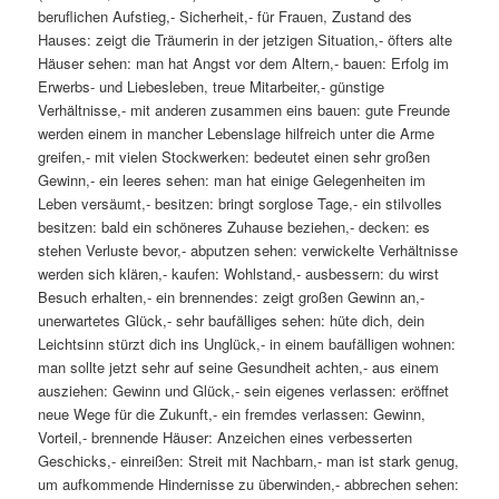
beruflichen Aufstieg,- Sicherheit,- für Frauen, Zustand des
Hauses: zeigt die Träumerin in der jetzigen Situation,- öfters alte
Häuser sehen: man hat Angst vor dem Altern,- bauen: Erfolg im
Erwerbs- und Liebesleben, treue Mitarbeiter,- günstige
Verhältnisse,- mit anderen zusammen eins bauen: gute Freunde
werden einem in mancher Lebenslage hilfreich unter die Arme
greifen,- mit vielen Stockwerken: bedeutet einen sehr großen
Gewinn,- ein leeres sehen: man hat einige Gelegenheiten im
Leben versäumt,- besitzen: bringt sorglose Tage,- ein stilvolles
besitzen: bald ein schöneres Zuhause beziehen,- decken: es
stehen Verluste bevor,- abputzen sehen: verwickelte Verhältnisse
werden sich klären,- kaufen: Wohlstand,- ausbessern: du wirst
Besuch erhalten,- ein brennendes: zeigt großen Gewinn an,-
unerwartetes Glück,- sehr baufälliges sehen: hüte dich, dein
Leichtsinn stürzt dich ins Unglück,- in einem baufälligen wohnen:
man sollte jetzt sehr auf seine Gesundheit achten,- aus einem
ausziehen: Gewinn und Glück,- sein eigenes verlassen: eröffnet
neue Wege für die Zukunft,- ein fremdes verlassen: Gewinn,
Vorteil,- brennende Häuser: Anzeichen eines verbesserten
Geschicks,- einreißen: Streit mit Nachbarn,- man ist stark genug,
um aufkommende Hindernisse zu überwinden,- abbrechen sehen: