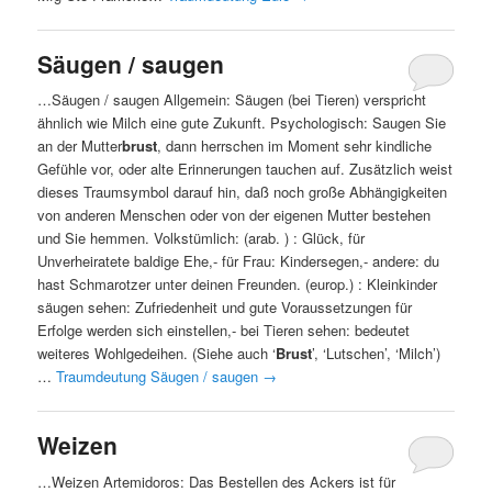
Säugen / saugen
…Säugen / saugen Allgemein: Säugen (bei Tieren) verspricht
ähnlich wie Milch eine gute Zukunft. Psychologisch: Saugen Sie
an der Mutter
brust
, dann herrschen im Moment sehr kindliche
Gefühle vor, oder alte Erinnerungen tauchen auf. Zusätzlich weist
dieses Traumsymbol darauf hin, daß noch große Abhängigkeiten
von anderen Menschen oder von der eigenen Mutter bestehen
und Sie hemmen. Volkstümlich: (arab. ) : Glück, für
Unverheiratete baldige Ehe,- für Frau: Kindersegen,- andere: du
hast Schmarotzer unter deinen Freunden. (europ.) : Kleinkinder
säugen sehen: Zufriedenheit und gute Voraussetzungen für
Erfolge werden sich einstellen,- bei Tieren sehen: bedeutet
weiteres Wohlgedeihen. (Siehe auch ‘
Brust
’, ‘Lutschen’, ‘Milch’)
…
Traumdeutung Säugen / saugen
→
Weizen
…Weizen Artemidoros: Das Bestellen des Ackers ist für