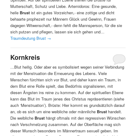
Mutterschaft, Schutz und Liebe. Artemidoros: Eine gesunde,
heile
Brust
ist ein gutes Vorzeichen,- eine zottige und dicht
behaarte prophezeit nur Männern Glück und Gewinn, Frauen
dagegen Witwenschaft,- denn fehlt die Mannsperson, für die sie
sich putzen und pflegen, lassen sie sich gehen und…
Traumdeutung Brust
→
Kornkreis
…Blut heilig. Oder aber es symbolisiert wegen seiner Verbindung
mit der Menstruation die Erneuerung des Lebens. Viele
Menschen fürchten sich vor Blut, und daher kann ein Traum, in
dem Blut eine Rolle spielt, das Bedürfnis signalisieren, mit
diesen Ängsten ins reine zu kommen. Auf der spirituellen Ebene
kann das Blut im Traum jenes des Christus repräsentieren (siehe
auch ‘Menstruation’). Brüste: Hier kommt es grundsätzlich darauf
an, ob es sich um eine weibliche oder männliche
Brust
handelt.
Die weibliche
Brust
hängt oftmals mit den regressiven Wünschen
nach Verschmelzung zusammen. Auf der Oberfläche mag sich
dieser Wunsch besonders im Männertraum sexuell geben. Im