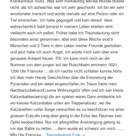
Krankenhaus muss. Was sehr merkwürdig war-die Wunde blutete
nicht. als ich aufwachte, war ich sehr geschockt. ich bin ein sehr
emotionaler mensch und würde niemals auf eine Person oder ein
Tier einstechen. Ich habe gegoogelt und kam darauf, dass
wahrscheinlich bald jemand in meinem Leben sterben wird,
vielleicht auch ich selbst. Früher habe ich Traumdeutung nicht
besonders ernst genommen, aber erst diese Woche sind 5
Menschen und 2 Tiere in dem Leben meiner Freunde gestorben.
und jetzt habe ich auch Angst. ich würde mich sehr über eine
genauere Antwort freuen. PS: ich kann mich noch an die
Nummer von dem jungen auf der Rutschbahn errinnern: 0021
1200 Ute Främcke ….da ich nachts nicht schlafen konnte,hörte
ich über mein Handy Geschichten über die Entstehung der
Pyramiden und bin dabei eingeschlafen.Im Traum hatte mein
Nachbar(unbekannt),seine Wohnungstür offen und ich sah kleine
Katzenbabies(winzig) die am spielen waren.Dann entdeckte ich
ein kleines Katzenbabie unten am Treppenabsatz ,wo die
Katzeneltern voller Sorge versuchten es zu beschützen vor einer
grossen Eule,die ruhig aber gierig in der Ecke des Raumes sein
Opfer beobachtete. Nur mit allergrößter Anstrengung gelang es
mir das Babie zu retten…..dann wurde es schwarz um mich…….
Mfg Ute Främcke…
Traumdeutung Eule
→