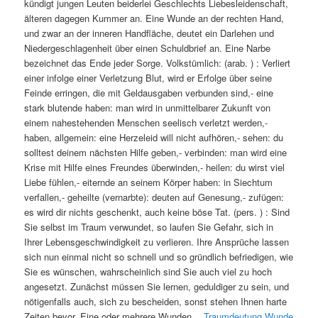
kündigt jungen Leuten beiderlei Geschlechts Liebesleidenschaft,
älteren dagegen Kummer an. Eine Wunde an der rechten Hand,
und zwar an der inneren Handfläche, deutet ein Darlehen und
Niedergeschlagenheit über einen Schuldbrief an. Eine Narbe
bezeichnet das Ende jeder Sorge. Volkstümlich: (arab. ) : Verliert
einer infolge einer Verletzung Blut, wird er Erfolge über seine
Feinde erringen, die mit Geldausgaben verbunden sind,- eine
stark blutende haben: man wird in unmittelbarer Zukunft von
einem nahestehenden Menschen seelisch verletzt werden,-
haben, allgemein: eine Herzeleid will nicht aufhören,- sehen: du
solltest deinem nächsten Hilfe geben,- verbinden: man wird eine
Krise mit Hilfe eines Freundes überwinden,- heilen: du wirst viel
Liebe fühlen,- eiternde an seinem Körper haben: in Siechtum
verfallen,- geheilte (vernarbte): deuten auf Genesung,- zufügen:
es wird dir nichts geschenkt, auch keine böse Tat. (pers. ) : Sind
Sie selbst im Traum verwundet, so laufen Sie Gefahr, sich in
Ihrer Lebensgeschwindigkeit zu verlieren. Ihre Ansprüche lassen
sich nun einmal nicht so schnell und so gründlich befriedigen, wie
Sie es wünschen, wahrscheinlich sind Sie auch viel zu hoch
angesetzt. Zunächst müssen Sie lernen, geduldiger zu sein, und
nötigenfalls auch, sich zu bescheiden, sonst stehen Ihnen harte
Zeiten bevor. Eine oder mehrere Wunden…
Traumdeutung Wunde