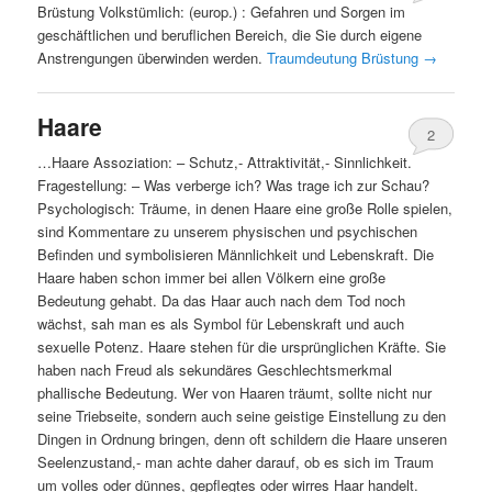
Brüstung Volkstümlich: (europ.) : Gefahren und Sorgen im
geschäftlichen und beruflichen Bereich, die Sie durch eigene
Anstrengungen überwinden werden.
Traumdeutung Brüstung
→
Haare
2
…Haare Assoziation: – Schutz,- Attraktivität,- Sinnlichkeit.
Fragestellung: – Was verberge ich? Was trage ich zur Schau?
Psychologisch: Träume, in denen Haare eine große Rolle spielen,
sind Kommentare zu unserem physischen und psychischen
Befinden und symbolisieren Männlichkeit und Lebenskraft. Die
Haare haben schon immer bei allen Völkern eine große
Bedeutung gehabt. Da das Haar auch nach dem Tod noch
wächst, sah man es als Symbol für Lebenskraft und auch
sexuelle Potenz. Haare stehen für die ursprünglichen Kräfte. Sie
haben nach Freud als sekundäres Geschlechtsmerkmal
phallische Bedeutung. Wer von Haaren träumt, sollte nicht nur
seine Triebseite, sondern auch seine geistige Einstellung zu den
Dingen in Ordnung bringen, denn oft schildern die Haare unseren
Seelenzustand,- man achte daher darauf, ob es sich im Traum
um volles oder dünnes, gepflegtes oder wirres Haar handelt.