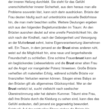
der inneren Heilung durchlebt. Sie steht für das Gefühl
unerschütterlicher innerer Sicherheit, aus dem heraus man alle
Probleme souverän löst, kann sich darin ausdrücken. Brüste der
Frau deuten häufig auch auf unterdrückte sexuelle Bedürfnisse
hin, die man mehr beachten sollte. Weitere Deutungen ergeben
sich aus den folgenden Begleitumständen im Traum: An den
Brüsten ausruhen deutet auf eine unreife Persönlichkeit hin, die
sich nach der Kindheit, nach der Geborgenheit und Versorgung
an der Mutter
brust
sehnt, keine Eigenverantwortung übernehmen
will. Ein Traum, in dem jemand an der
Brust
eines anderen ruht,
weist auf die Möglichkeit hin, eine neue und langanhaltende
Freundschaft zu schließen. Eine schöne Frauen
brust
kann auf
ein beglückendes Liebeserlebnis und die
Brust
einer alten Frau
auf die Angst vor mangelnder Potenz hinweisen. Große Brüste
verheißen oft materiellen Erfolg, während schlaffe Brüste vor
finanziellen Verlusten warnen können. Säugen eines Babys an
den Brüsten gilt als allgemeines Glückssymbol. Wer an der
Brust
verletzt ist, sucht vielleicht nach seelischer
Übereinstimmung oder hat daheim Kummer. Träumt eine Frau,
daß ihre Brüste durch die Kleidung zu sehen sind, kann dies das
Gefühl andeuten, daß jemand sie gegenwärtig bewundert.
Spirituell: Auf der spirituellen Ebene stehen die Brüste für