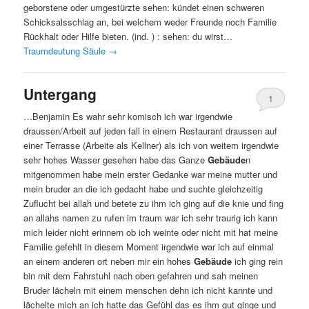
geborstene oder umgestürzte sehen: kündet einen schweren
Schicksalsschlag an, bei welchem weder Freunde noch Familie
Rückhalt oder Hilfe bieten. (ind. ) : sehen: du wirst…
Traumdeutung Säule
→
Untergang
1
…Benjamin Es wahr sehr komisch ich war irgendwie
draussen/Arbeit auf jeden fall in einem Restaurant draussen auf
einer Terrasse (Arbeite als Kellner) als ich von weitem irgendwie
sehr hohes Wasser gesehen habe das Ganze
Gebäude
n
mitgenommen habe mein erster Gedanke war meine mutter und
mein bruder an die ich gedacht habe und suchte gleichzeitig
Zuflucht bei allah und betete zu ihm ich ging auf die knie und fing
an allahs namen zu rufen im traum war ich sehr traurig ich kann
mich leider nicht erinnern ob ich weinte oder nicht mit hat meine
Familie gefehlt in diesem Moment irgendwie war ich auf einmal
an einem anderen ort neben mir ein hohes
Gebäude
ich ging rein
bin mit dem Fahrstuhl nach oben gefahren und sah meinen
Bruder lächeln mit einem menschen dehn ich nicht kannte und
lächelte mich an ich hatte das Gefühl das es ihm gut ginge und