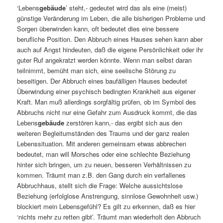
‘Lebens
gebäude
’ steht,- gedeutet wird das als eine (meist)
günstige Veränderung im Leben, die alle bisherigen Probleme und
Sorgen überwinden kann, oft bedeutet dies eine bessere
berufliche Position. Den Abbruch eines Hauses sehen kann aber
auch auf Angst hindeuten, daß die eigene Persönlichkeit oder ihr
guter Ruf angekratzt werden könnte. Wenn man selbst daran
teilnimmt, bemüht man sich, eine seelische Störung zu
beseitigen. Der Abbruch eines baufälligen Hauses bedeutet
Überwindung einer psychisch bedingten Krankheit aus eigener
Kraft. Man muß allerdings sorgfältig prüfen, ob im Symbol des
Abbruchs nicht nur eine Gefahr zum Ausdruck kommt, die das
Lebens
gebäude
zerstören kann,- das ergibt sich aus den
weiteren Begleitumständen des Traums und der ganz realen
Lebenssituation. Mit anderen gemeinsam etwas abbrechen
bedeutet, man will Morsches oder eine schlechte Beziehung
hinter sich bringen, um zu neuen, besseren Verhältnissen zu
kommen. Träumt man z.B. den Gang durch ein verfallenes
Abbruchhaus, stellt sich die Frage: Welche aussichtslose
Beziehung (erfolglose Anstrengung, sinnlose Gewohnheit usw.)
blockiert mein Lebensgefühl? Es gilt zu erkennen, daß es hier
‘nichts mehr zu retten gibt’. Träumt man wiederholt den Abbruch