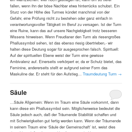
fallen, wenn ihn der böse Nachbar etwa hinterrücks schubst. Ein
Sturz von der Höhe des Turmes kündet manchmal von der
Gefahr, eine Prüfung nicht zu bestehen oder ganz einfach in
verantwortungsvoller Tätigkeit im Beruf zu versagen. Ist der Turm
eine Ruine, kann das auf unsere Nachgiebigkeit trotz besseren
Wissens hinweisen. Wenn Freudianer den Turm als riesengroßes
Phallussymbol sehen, ist das ebenso riesig übertrieben,- wir
halten diese Deutung sogar für ausgesprochen falsch. Spirituell:
Auf der spirituellen Ebene weist der Turm eine gewisse
Ambivalenz auf. Einerseits verkörpert er, da er Schutz bietet, das
Feminine, andererseits stellt er aufgrund seiner Form das
Maskuline dar. Er steht für den Aufstieg…
Traumdeutung Turm
→
Säule
…Säule Allgemein: Wenn im Traum eine Säule vorkommt, dann
kann diese ein Phallussymbol sein. Möglicherweise bedeutet die
Säule jedoch auch, daß der Träumende Stabilität schaffen und
mit Schwierigkeiten gut fertig werden kann. Wenn der Träumende
in seinem Traum eine ‘Säule der Gemeinschaft’ ist, weist dies