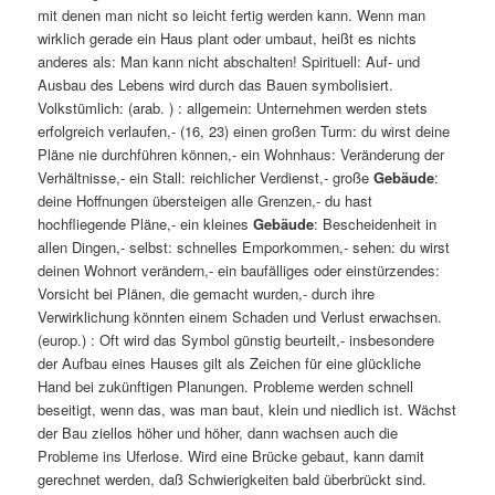
mit denen man nicht so leicht fertig werden kann. Wenn man
wirklich gerade ein Haus plant oder umbaut, heißt es nichts
anderes als: Man kann nicht abschalten! Spirituell: Auf- und
Ausbau des Lebens wird durch das Bauen symbolisiert.
Volkstümlich: (arab. ) : allgemein: Unternehmen werden stets
erfolgreich verlaufen,- (16, 23) einen großen Turm: du wirst deine
Pläne nie durchführen können,- ein Wohnhaus: Veränderung der
Verhältnisse,- ein Stall: reichlicher Verdienst,- große
Gebäude
:
deine Hoffnungen übersteigen alle Grenzen,- du hast
hochfliegende Pläne,- ein kleines
Gebäude
: Bescheidenheit in
allen Dingen,- selbst: schnelles Emporkommen,- sehen: du wirst
deinen Wohnort verändern,- ein baufälliges oder einstürzendes:
Vorsicht bei Plänen, die gemacht wurden,- durch ihre
Verwirklichung könnten einem Schaden und Verlust erwachsen.
(europ.) : Oft wird das Symbol günstig beurteilt,- insbesondere
der Aufbau eines Hauses gilt als Zeichen für eine glückliche
Hand bei zukünftigen Planungen. Probleme werden schnell
beseitigt, wenn das, was man baut, klein und niedlich ist. Wächst
der Bau ziellos höher und höher, dann wachsen auch die
Probleme ins Uferlose. Wird eine Brücke gebaut, kann damit
gerechnet werden, daß Schwierigkeiten bald überbrückt sind.