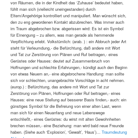
von Räumen, die in der Kindheit das ‘Zuhause’ bedeutet haben,
fühlt man sich (vielleicht uneingestanden) durch
Eltern/Angehörige kontrolliert und manipuliert. Man wünscht sich,
den zu eng gewordenen Kontakt abzubrechen. Was immer auch
im Traum abgebrochen bzw. abgerissen wird: Es ist ein Symbol
für Einengung – zu allem, was man gerade als hemmende
Verpflichtung erlebt. Volkstümlich: (arab. ) : ein Abbruch jeder Art
steht für Verleumdung,- die Befürchtung, daß andere mit Wort
und Tat zur Zerstörung von Plänen und Ruf beitragen,- eines
Gerüstes oder Hauses: deutet auf Zusammenbruch von
Hoffnungen und schlechte Erfahrungen,- kündigt auch den Beginn
von etwas Neuem an,- eine abgebrochene Handlung: man sollte
sich vor schlechten, unangebrachte Vorschläge in acht nehmen.
(europ.) : Befürchtung, das andere mit Wort und Tat zur
Zerstörung von Plänen, Hoffnungen oder Ruf beitragen,- eines
Hauses: eine neue Stellung auf besserer Basis finden,- auch: ein
günstiges Symbol für die Befreiung von einer alten Last, wenn
man sich für einen Neuanfang und neue Lebenswege
entschließt,- eines Gerüstes: du wirst mit alten Gewohnheiten
brechen müssen,- eine Beziehung: man wird bald neue Freunde
haben. (Siehe auch ‘Explosion’, ‘Gewalt’, ‘Haus’)…
Traumdeutung