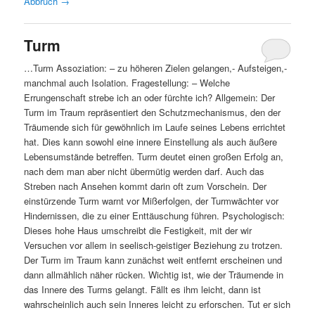
Abbruch
→
Turm
…Turm Assoziation: – zu höheren Zielen gelangen,- Aufsteigen,-
manchmal auch Isolation. Fragestellung: – Welche
Errungenschaft strebe ich an oder fürchte ich? Allgemein: Der
Turm im Traum repräsentiert den Schutzmechanismus, den der
Träumende sich für gewöhnlich im Laufe seines Lebens errichtet
hat. Dies kann sowohl eine innere Einstellung als auch äußere
Lebensumstände betreffen. Turm deutet einen großen Erfolg an,
nach dem man aber nicht übermütig werden darf. Auch das
Streben nach Ansehen kommt darin oft zum Vorschein. Der
einstürzende Turm warnt vor Mißerfolgen, der Turmwächter vor
Hindernissen, die zu einer Enttäuschung führen. Psychologisch:
Dieses hohe Haus umschreibt die Festigkeit, mit der wir
Versuchen vor allem in seelisch-geistiger Beziehung zu trotzen.
Der Turm im Traum kann zunächst weit entfernt erscheinen und
dann allmählich näher rücken. Wichtig ist, wie der Träumende in
das Innere des Turms gelangt. Fällt es ihm leicht, dann ist
wahrscheinlich auch sein Inneres leicht zu erforschen. Tut er sich