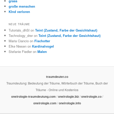
grass
große menschen
KInd verloren
NEUE TRÄUME
Tutorials_dhSl on
Teint (Zustand, Farbe der Gesichtshaut)
Technology_drer on
Teint (Zustand, Farbe der Gesichtshaut)
Maria Ciancio on
Fischotter
Elke Niesen on
Kardinalvogel
Stefanie Fiedler on
Malen
traumdeuter.co
Traumdeutung: Bedeutung der Träume, Wörterbuch der Träume, Buch der
Träume - Online und Kostenlos
oneirologie-traumdeutung.com
/
oneirologie.biz
/
oneirologie.co
/
oneirologie.com
/
oneirologie.info