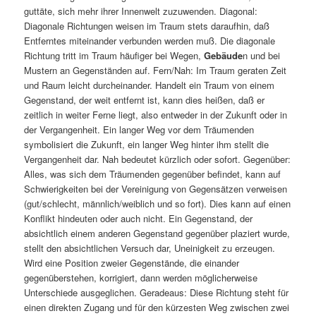
guttäte, sich mehr ihrer Innenwelt zuzuwenden. Diagonal:
Diagonale Richtungen weisen im Traum stets daraufhin, daß
Entferntes miteinander verbunden werden muß. Die diagonale
Richtung tritt im Traum häufiger bei Wegen,
Gebäude
n und bei
Mustern an Gegenständen auf. Fern/Nah: Im Traum geraten Zeit
und Raum leicht durcheinander. Handelt ein Traum von einem
Gegenstand, der weit entfernt ist, kann dies heißen, daß er
zeitlich in weiter Ferne liegt, also entweder in der Zukunft oder in
der Vergangenheit. Ein langer Weg vor dem Träumenden
symbolisiert die Zukunft, ein langer Weg hinter ihm stellt die
Vergangenheit dar. Nah bedeutet kürzlich oder sofort. Gegenüber:
Alles, was sich dem Träumenden gegenüber befindet, kann auf
Schwierigkeiten bei der Vereinigung von Gegensätzen verweisen
(gut/schlecht, männlich/weiblich und so fort). Dies kann auf einen
Konflikt hindeuten oder auch nicht. Ein Gegenstand, der
absichtlich einem anderen Gegenstand gegenüber plaziert wurde,
stellt den absichtlichen Versuch dar, Uneinigkeit zu erzeugen.
Wird eine Position zweier Gegenstände, die einander
gegenüberstehen, korrigiert, dann werden möglicherweise
Unterschiede ausgeglichen. Geradeaus: Diese Richtung steht für
einen direkten Zugang und für den kürzesten Weg zwischen zwei