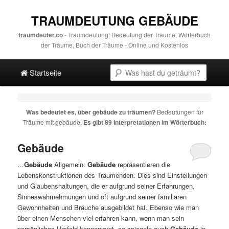
TRAUMDEUTUNG GEBÄUDE
traumdeuter.co
- Traumdeutung: Bedeutung der Träume, Wörterbuch
der Träume, Buch der Träume - Online und Kostenlos
Hauptmenü
Suche
Direkt zum Hauptinhalt
Spring zur sekundären Inhalt
Startseite
Was bedeutet es, über
gebäude
zu träumen?
Bedeutungen für
Träume mit
gebäude
.
Es gibt 89 Interpretationen im Wörterbuch:
Gebäude
…
Gebäude
Allgemein:
Gebäude
repräsentieren die
Lebenskonstruktionen des Träumenden. Dies sind Einstellungen
und Glaubenshaltungen, die er aufgrund seiner Erfahrungen,
Sinneswahrnehmungen und oft aufgrund seiner familiären
Gewohnheiten und Bräuche ausgebildet hat. Ebenso wie man
über einen Menschen viel erfahren kann, wenn man sein
persönliches Umfeld kennenlernt, so spiegeln auch
Gebäude
in