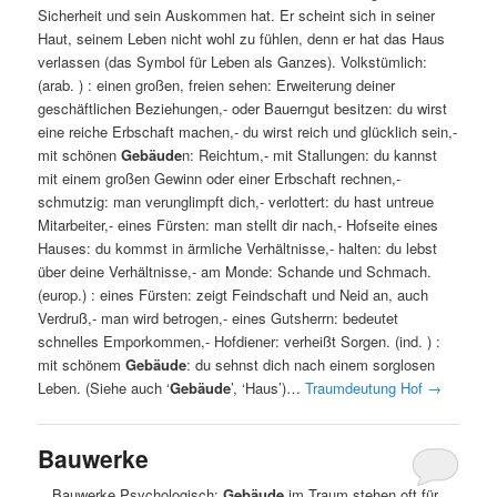
Sicherheit und sein Auskommen hat. Er scheint sich in seiner
Haut, seinem Leben nicht wohl zu fühlen, denn er hat das Haus
verlassen (das Symbol für Leben als Ganzes). Volkstümlich:
(arab. ) : einen großen, freien sehen: Erweiterung deiner
geschäftlichen Beziehungen,- oder Bauerngut besitzen: du wirst
eine reiche Erbschaft machen,- du wirst reich und glücklich sein,-
mit schönen
Gebäude
n: Reichtum,- mit Stallungen: du kannst
mit einem großen Gewinn oder einer Erbschaft rechnen,-
schmutzig: man verunglimpft dich,- verlottert: du hast untreue
Mitarbeiter,- eines Fürsten: man stellt dir nach,- Hofseite eines
Hauses: du kommst in ärmliche Verhältnisse,- halten: du lebst
über deine Verhältnisse,- am Monde: Schande und Schmach.
(europ.) : eines Fürsten: zeigt Feindschaft und Neid an, auch
Verdruß,- man wird betrogen,- eines Gutsherrn: bedeutet
schnelles Emporkommen,- Hofdiener: verheißt Sorgen. (ind. ) :
mit schönem
Gebäude
: du sehnst dich nach einem sorglosen
Leben. (Siehe auch ‘
Gebäude
’, ‘Haus’)…
Traumdeutung Hof
→
Bauwerke
…Bauwerke Psychologisch:
Gebäude
im Traum stehen oft für