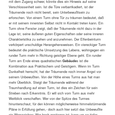
mit dem Zugang schwer, könnte dies ein Hinweis auf seine
Verschlossenheit sein. Ist die Türe verbarrikadiert, ist der
Träumende noch nicht bereit, sein Unterbewußtsein zu
erforschen. Von einem Turm ohne Tür zu träumen bedeutet, daß
er mit seinem innersten Selbst nicht in Kontakt treten kann. Ein
Turm ohne Fenster zeigt, daß der Träumende nicht dazu in der
Lage ist, seine äußeren guten Eigenschaften oder seine inneren
Charakteristika zu sehen und anzunehmen. Der Elfenbeinturm
verkörpert unschuldige Herangehensweisen. Ein viereckiger Turm
bedeutet die praktische Umsetzung des Lebens, wohingegen ein
runder Turm mehr in Richtung geistiger Ebene geht. Ein runder
Turm am Ende eines quadratischen
Gebäude
s ist die
Kombination aus Praktischem und Geistigem. Wenn im Turm
Dunkelheit herrscht, hat der Träumende noch immer Angst vor
seinem Unbewußten. Von der Höhe eines Turms aus hat man
mehr Überblick. Steigt der Träumende während der
Traumhandlung auf einen Turm, ist dies ein Zeichen für sein
Streben nach Erkenntnis. Er will sich vom Turm aus mehr
Weitblick verschaffen. Wer von der Spitze des Turmes
hinunterschaut, für den können möglicherweise himmelstürmende
Pläne in Erfüllung gehen,- doch auch hier setzt das Unbewußte
ein Warnzeichen: Wer hoch gestiegen ist, kann um so tiefer