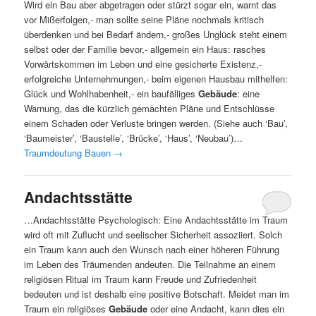
Wird ein Bau aber abgetragen oder stürzt sogar ein, warnt das
vor Mißerfolgen,- man sollte seine Pläne nochmals kritisch
überdenken und bei Bedarf ändern,- großes Unglück steht einem
selbst oder der Familie bevor,- allgemein ein Haus: rasches
Vorwärtskommen im Leben und eine gesicherte Existenz,-
erfolgreiche Unternehmungen,- beim eigenen Hausbau mithelfen:
Glück und Wohlhabenheit,- ein baufälliges
Gebäude
: eine
Warnung, das die kürzlich gemachten Pläne und Entschlüsse
einem Schaden oder Verluste bringen werden. (Siehe auch ‘Bau’,
‘Baumeister’, ‘Baustelle’, ‘Brücke’, ‘Haus’, ‘Neubau’)…
Traumdeutung Bauen
→
Andachtsstätte
…Andachtsstätte Psychologisch: Eine Andachtsstätte im Traum
wird oft mit Zuflucht und seelischer Sicherheit assoziiert. Solch
ein Traum kann auch den Wunsch nach einer höheren Führung
im Leben des Träumenden andeuten. Die Teilnahme an einem
religiösen Ritual im Traum kann Freude und Zufriedenheit
bedeuten und ist deshalb eine positive Botschaft. Meidet man im
Traum ein religiöses
Gebäude
oder eine Andacht, kann dies ein