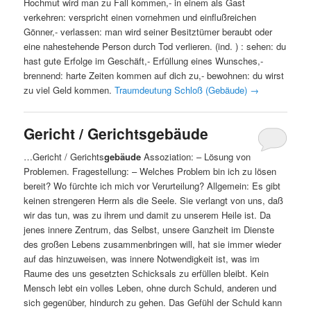
Hochmut wird man zu Fall kommen,- in einem als Gast
verkehren: verspricht einen vornehmen und einflußreichen
Gönner,- verlassen: man wird seiner Besitztümer beraubt oder
eine nahestehende Person durch Tod verlieren. (ind. ) : sehen: du
hast gute Erfolge im Geschäft,- Erfüllung eines Wunsches,-
brennend: harte Zeiten kommen auf dich zu,- bewohnen: du wirst
zu viel Geld kommen.
Traumdeutung Schloß (Gebäude)
→
Gericht / Gerichtsgebäude
…Gericht / Gerichts
gebäude
Assoziation: – Lösung von
Problemen. Fragestellung: – Welches Problem bin ich zu lösen
bereit? Wo fürchte ich mich vor Verurteilung? Allgemein: Es gibt
keinen strengeren Herrn als die Seele. Sie verlangt von uns, daß
wir das tun, was zu ihrem und damit zu unserem Heile ist. Da
jenes innere Zentrum, das Selbst, unsere Ganzheit im Dienste
des großen Lebens zusammenbringen will, hat sie immer wieder
auf das hinzuweisen, was innere Notwendigkeit ist, was im
Raume des uns gesetzten Schicksals zu erfüllen bleibt. Kein
Mensch lebt ein volles Leben, ohne durch Schuld, anderen und
sich gegenüber, hindurch zu gehen. Das Gefühl der Schuld kann