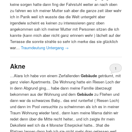
keine sorgen hatte dann fing der Fahrstuhl weiter an nach oben
zu fahren wo ich meiner Mutter sah aber die ganze zeit über wahr
ich in Panik weil ich wusste das die Welt untergeht aber
irgendwie scheint es keinen zu interessieren ganz oben
angekommen sah ich meiner Mutter mit Personen sitzen die ich
kannte (kann mich aber nicht ganz erinnern wehr ) lächelt auf der
Terrasse die sonnte strahle so sehr ich merke das sie glücklich
war…
Traumdeutung Untergang
→
Akne
1
…Alara Ich habe von einem Zerfallenden
Gebäude
geträumt, mit
ganz vielen Apartments. Die Wohnung hatte ein Riesen Loch der
in denn Abgrund ging… habe dann meine Familie überzeugt
bekommen aus der Wohnung und dem
Gebäude
zu Fliehen und
dann war da schwarzes Baby.. das erst runterfiel ( Riesen Loch)
und dann im Pool versuchte zu schwimmen als ich es in meiner
Traum Wohnung wieder fand.. dann kam meine Mama dahin wir
redet denn über die Mitte recht heiter.. und ich zeigte ihr mein
Dekolleté weil ich da 4 Monster Eiterpickel hatte.. 3hat die
Platzen lassen dann hab ich sie nicht mehr dran gelassen weil