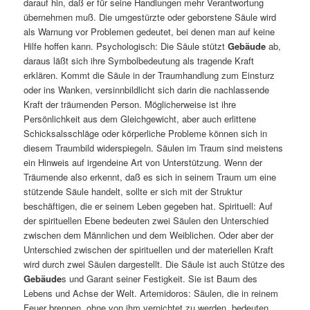
darauf hin, daß er für seine Handlungen mehr Verantwortung
übernehmen muß. Die umgestürzte oder geborstene Säule wird
als Warnung vor Problemen gedeutet, bei denen man auf keine
Hilfe hoffen kann. Psychologisch: Die Säule stützt
Gebäude
ab,
daraus läßt sich ihre Symbolbedeutung als tragende Kraft
erklären. Kommt die Säule in der Traumhandlung zum Einsturz
oder ins Wanken, versinnbildlicht sich darin die nachlassende
Kraft der träumenden Person. Möglicherweise ist ihre
Persönlichkeit aus dem Gleichgewicht, aber auch erlittene
Schicksalsschläge oder körperliche Probleme können sich in
diesem Traumbild widerspiegeln. Säulen im Traum sind meistens
ein Hinweis auf irgendeine Art von Unterstützung. Wenn der
Träumende also erkennt, daß es sich in seinem Traum um eine
stützende Säule handelt, sollte er sich mit der Struktur
beschäftigen, die er seinem Leben gegeben hat. Spirituell: Auf
der spirituellen Ebene bedeuten zwei Säulen den Unterschied
zwischen dem Männlichen und dem Weiblichen. Oder aber der
Unterschied zwischen der spirituellen und der materiellen Kraft
wird durch zwei Säulen dargestellt. Die Säule ist auch Stütze des
Gebäude
s und Garant seiner Festigkeit. Sie ist Baum des
Lebens und Achse der Welt. Artemidoros: Säulen, die in reinem
Feuer brennen, ohne von ihm vernichtet zu werden, bedeuten,