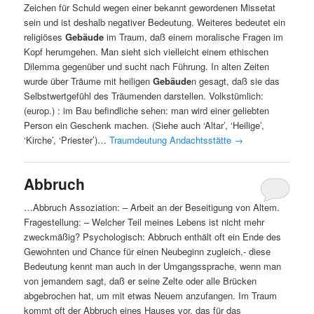
Zeichen für Schuld wegen einer bekannt gewordenen Missetat
sein und ist deshalb negativer Bedeutung. Weiteres bedeutet ein
religiöses
Gebäude
im Traum, daß einem moralische Fragen im
Kopf herumgehen. Man sieht sich vielleicht einem ethischen
Dilemma gegenüber und sucht nach Führung. In alten Zeiten
wurde über Träume mit heiligen
Gebäude
n gesagt, daß sie das
Selbstwertgefühl des Träumenden darstellen. Volkstümlich:
(europ.) : im Bau befindliche sehen: man wird einer geliebten
Person ein Geschenk machen. (Siehe auch ‘Altar’, ‘Heilige’,
‘Kirche’, ‘Priester’)…
Traumdeutung Andachtsstätte
→
Abbruch
…Abbruch Assoziation: – Arbeit an der Beseitigung von Altem.
Fragestellung: – Welcher Teil meines Lebens ist nicht mehr
zweckmäßig? Psychologisch: Abbruch enthält oft ein Ende des
Gewohnten und Chance für einen Neubeginn zugleich,- diese
Bedeutung kennt man auch in der Umgangssprache, wenn man
von jemandem sagt, daß er seine Zelte oder alle Brücken
abgebrochen hat, um mit etwas Neuem anzufangen. Im Traum
kommt oft der Abbruch eines Hauses vor, das für das