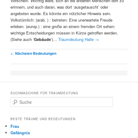
Vorschein. Wichtig wäre, sich an die anderen Menschen dort zu
erinnern, und auch daran, was dort ‘ausgetauscht’ oder
angeboten wurde. Es könnte ein nützlicher Hinweis sein.
Volkstümlich: (arab. ) : betreten: Eine unerwartete Freude
erleben. (europ.) : eine große an einem fremden Ort sehen:
wichtige Entscheidungen müssen in Kürze getroffen werden.
(Siehe auch ‘
Gebäude
’)…
Traumdeutung Halle
→
Post navigation
←
Nächsten Bedeutungen
SUCHMASCHINE FÜR TRAUMDEUTUNG
Suche
BESTE TRÄUME UND BEDEUTUNGEN
Frau
Gefängnis