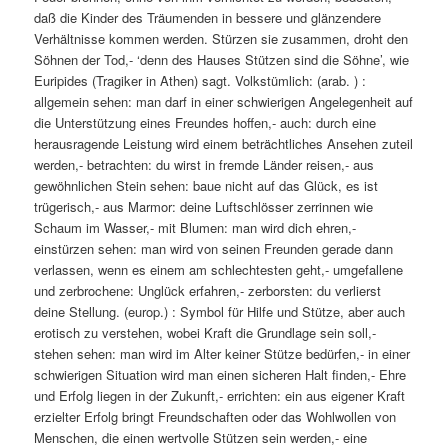
daß die Kinder des Träumenden in bessere und glänzendere
Verhältnisse kommen werden. Stürzen sie zusammen, droht den
Söhnen der Tod,- ‘denn des Hauses Stützen sind die Söhne’, wie
Euripides (Tragiker in Athen) sagt. Volkstümlich: (arab. ) :
allgemein sehen: man darf in einer schwierigen Angelegenheit auf
die Unterstützung eines Freundes hoffen,- auch: durch eine
herausragende Leistung wird einem beträchtliches Ansehen zuteil
werden,- betrachten: du wirst in fremde Länder reisen,- aus
gewöhnlichen Stein sehen: baue nicht auf das Glück, es ist
trügerisch,- aus Marmor: deine Luftschlösser zerrinnen wie
Schaum im Wasser,- mit Blumen: man wird dich ehren,-
einstürzen sehen: man wird von seinen Freunden gerade dann
verlassen, wenn es einem am schlechtesten geht,- umgefallene
und zerbrochene: Unglück erfahren,- zerborsten: du verlierst
deine Stellung. (europ.) : Symbol für Hilfe und Stütze, aber auch
erotisch zu verstehen, wobei Kraft die Grundlage sein soll,-
stehen sehen: man wird im Alter keiner Stütze bedürfen,- in einer
schwierigen Situation wird man einen sicheren Halt finden,- Ehre
und Erfolg liegen in der Zukunft,- errichten: ein aus eigener Kraft
erzielter Erfolg bringt Freundschaften oder das Wohlwollen von
Menschen, die einen wertvolle Stützen sein werden,- eine