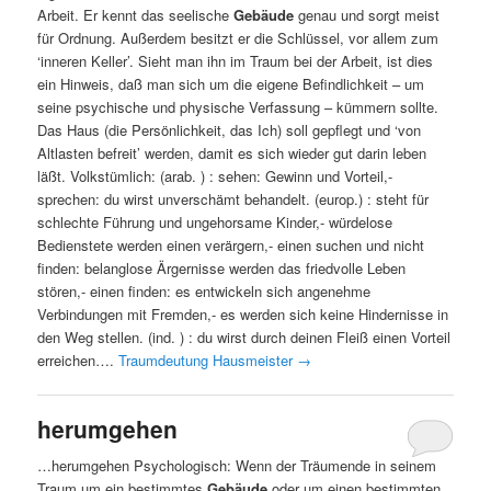
Arbeit. Er kennt das seelische
Gebäude
genau und sorgt meist
für Ordnung. Außerdem besitzt er die Schlüssel, vor allem zum
‘inneren Keller’. Sieht man ihn im Traum bei der Arbeit, ist dies
ein Hinweis, daß man sich um die eigene Befindlichkeit – um
seine psychische und physische Verfassung – kümmern sollte.
Das Haus (die Persönlichkeit, das Ich) soll gepflegt und ‘von
Altlasten befreit’ werden, damit es sich wieder gut darin leben
läßt. Volkstümlich: (arab. ) : sehen: Gewinn und Vorteil,-
sprechen: du wirst unverschämt behandelt. (europ.) : steht für
schlechte Führung und ungehorsame Kinder,- würdelose
Bedienstete werden einen verärgern,- einen suchen und nicht
finden: belanglose Ärgernisse werden das friedvolle Leben
stören,- einen finden: es entwickeln sich angenehme
Verbindungen mit Fremden,- es werden sich keine Hindernisse in
den Weg stellen. (ind. ) : du wirst durch deinen Fleiß einen Vorteil
erreichen….
Traumdeutung Hausmeister
→
herumgehen
…herumgehen Psychologisch: Wenn der Träumende in seinem
Traum um ein bestimmtes
Gebäude
oder um einen bestimmten