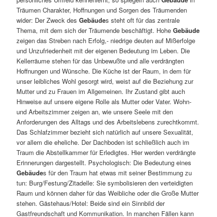
Träumen Charakter, Hoffnungen und Sorgen des Träumenden
wider: Der Zweck des
Gebäude
s steht oft für das zentrale
Thema, mit dem sich der Träumende beschäftigt. Hohe
Gebäude
zeigen das Streben nach Erfolg,- niedrige deuten auf Mißerfolge
und Unzufriedenheit mit der eigenen Bedeutung im Leben. Die
Kellerräume stehen für das Unbewußte und alle verdrängten
Hoffnungen und Wünsche. Die Küche ist der Raum, in dem für
unser leibliches Wohl gesorgt wird, weist auf die Beziehung zur
Mutter und zu Frauen im Allgemeinen. Ihr Zustand gibt auch
Hinweise auf unsere eigene Rolle als Mutter oder Vater. Wohn-
und Arbeitszimmer zeigen an, wie unsere Seele mit den
Anforderungen des Alltags und des Arbeitslebens zurechtkommt.
Das Schlafzimmer bezieht sich natürlich auf unsere Sexualität,
vor allem die eheliche. Der Dachboden ist schließlich auch im
Traum die Abstellkammer für Erledigtes. Hier werden verdrängte
Erinnerungen dargestellt. Psychologisch: Die Bedeutung eines
Gebäude
s für den Traum hat etwas mit seiner Bestimmung zu
tun: Burg/Festung/Zitadelle: Sie symbolisieren den verteidigten
Raum und können daher für das Weibliche oder die Große Mutter
stehen. Gästehaus/Hotel: Beide sind ein Sinnbild der
Gastfreundschaft und Kommunikation. In manchen Fällen kann