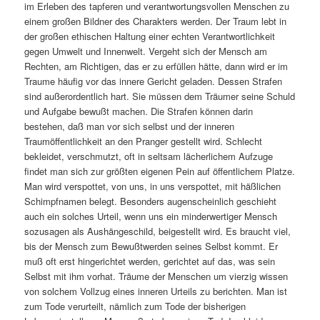
im Erleben des tapferen und verantwortungsvollen Menschen zu
einem großen Bildner des Charakters werden. Der Traum lebt in
der großen ethischen Haltung einer echten Verantwortlichkeit
gegen Umwelt und Innenwelt. Vergeht sich der Mensch am
Rechten, am Richtigen, das er zu erfüllen hätte, dann wird er im
Traume häufig vor das innere Gericht geladen. Dessen Strafen
sind außerordentlich hart. Sie müssen dem Träumer seine Schuld
und Aufgabe bewußt machen. Die Strafen können darin
bestehen, daß man vor sich selbst und der inneren
Traumöffentlichkeit an den Pranger gestellt wird. Schlecht
bekleidet, verschmutzt, oft in seltsam lächerlichem Aufzuge
findet man sich zur größten eigenen Pein auf öffentlichem Platze.
Man wird verspottet, von uns, in uns verspottet, mit häßlichen
Schimpfnamen belegt. Besonders augenscheinlich geschieht
auch ein solches Urteil, wenn uns ein minderwertiger Mensch
sozusagen als Aushängeschild, beigestellt wird. Es braucht viel,
bis der Mensch zum Bewußtwerden seines Selbst kommt. Er
muß oft erst hingerichtet werden, gerichtet auf das, was sein
Selbst mit ihm vorhat. Träume der Menschen um vierzig wissen
von solchem Vollzug eines inneren Urteils zu berichten. Man ist
zum Tode verurteilt, nämlich zum Tode der bisherigen