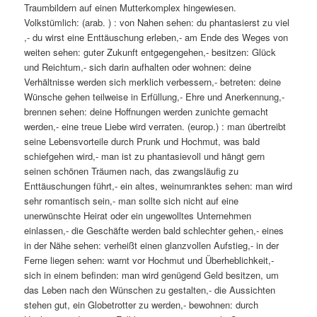
Traumbildern auf einen Mutterkomplex hingewiesen.
Volkstümlich: (arab. ) : von Nahen sehen: du phantasierst zu viel
,- du wirst eine Enttäuschung erleben,- am Ende des Weges von
weiten sehen: guter Zukunft entgegengehen,- besitzen: Glück
und Reichtum,- sich darin aufhalten oder wohnen: deine
Verhältnisse werden sich merklich verbessern,- betreten: deine
Wünsche gehen teilweise in Erfüllung,- Ehre und Anerkennung,-
brennen sehen: deine Hoffnungen werden zunichte gemacht
werden,- eine treue Liebe wird verraten. (europ.) : man übertreibt
seine Lebensvorteile durch Prunk und Hochmut, was bald
schiefgehen wird,- man ist zu phantasievoll und hängt gern
seinen schönen Träumen nach, das zwangsläufig zu
Enttäuschungen führt,- ein altes, weinumranktes sehen: man wird
sehr romantisch sein,- man sollte sich nicht auf eine
unerwünschte Heirat oder ein ungewolltes Unternehmen
einlassen,- die Geschäfte werden bald schlechter gehen,- eines
in der Nähe sehen: verheißt einen glanzvollen Aufstieg,- in der
Ferne liegen sehen: warnt vor Hochmut und Überheblichkeit,-
sich in einem befinden: man wird genügend Geld besitzen, um
das Leben nach den Wünschen zu gestalten,- die Aussichten
stehen gut, ein Globetrotter zu werden,- bewohnen: durch