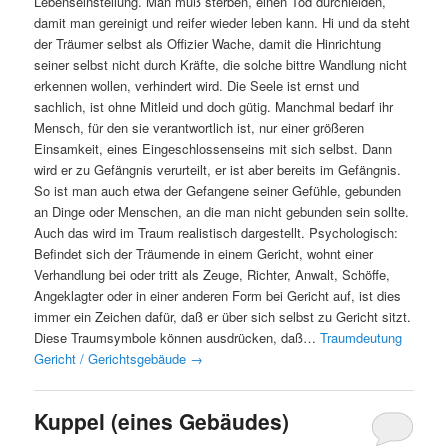
Lebenseinstellung. Man muß sterben, einen Tod durchleiden,
damit man gereinigt und reifer wieder leben kann. Hi und da steht
der Träumer selbst als Offizier Wache, damit die Hinrichtung
seiner selbst nicht durch Kräfte, die solche bittre Wandlung nicht
erkennen wollen, verhindert wird. Die Seele ist ernst und
sachlich, ist ohne Mitleid und doch gütig. Manchmal bedarf ihr
Mensch, für den sie verantwortlich ist, nur einer größeren
Einsamkeit, eines Eingeschlossenseins mit sich selbst. Dann
wird er zu Gefängnis verurteilt, er ist aber bereits im Gefängnis.
So ist man auch etwa der Gefangene seiner Gefühle, gebunden
an Dinge oder Menschen, an die man nicht gebunden sein sollte.
Auch das wird im Traum realistisch dargestellt. Psychologisch:
Befindet sich der Träumende in einem Gericht, wohnt einer
Verhandlung bei oder tritt als Zeuge, Richter, Anwalt, Schöffe,
Angeklagter oder in einer anderen Form bei Gericht auf, ist dies
immer ein Zeichen dafür, daß er über sich selbst zu Gericht sitzt.
Diese Traumsymbole können ausdrücken, daß…
Traumdeutung
Gericht / Gerichtsgebäude
→
Kuppel (eines Gebäudes)